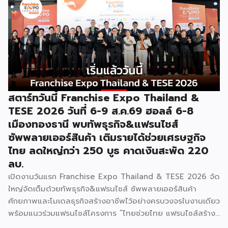
การค้า กระทรวงพาณิชย์ เปิดเผยภายหลังเป็นประธานเปิดงาน
“งานแฟรนไชส์ เอ็กซ์โป ไทยแลนด์ บาย สมาร์ท เอสเอ็มอี เอ็กซ์
โป (Franchise Expo Thailand by Smart SME Expo)” ซึ่ง
เป็นงานแสดงธุรกิจแฟรนไชส์ชั้นนำที่จัดขึ้นโดย บริษัท พีเอ็มจี
คอร์ปอเรชัน จำกัด เพื่อยกระดับศักยภาพของผู้ประกอบการและ
เจ้าของธุรกิจที่ต้องการขยายกิจการผ่านระบบแฟรนไชส์ […]
สตาร์ทวันนี้ Franchise Expo Thailand &
TESE 2026 วันที่ 6-9 ส.ค.69 ฮอลล์ 6-8
เมืองทองธานี พบทัพธุรกิจ&แฟรนไชส์
ซัพพลายเออร์สินค้า เติมรายได้ช่วยเศรษฐกิจ
ไทย ลดใหญ่กว่า 250 บูธ คาดเงินสะพัด 220
ลบ.
เปิดงานวันแรก Franchise Expo Thailand & TESE 2026 จัด
ใหญ่จัดเต็มด้วยทัพธุรกิจ&แฟรนไชส์ ซัพพลายเออร์สินค้า
ศักยภาพและโมเดลธุรกิจสร้างอาชีพไว้อย่างครบวงจรในงานเดียว
พร้อมแนวร่วมแฟรนไชส์โครงการ “ไทยช่วยไทย แฟรนไชส์สร้าง
อาชีพ พลัส” ที่รัฐช่วยจ่ายค่าแฟรนไชส์ 50% มาเสริมทัพในงาน