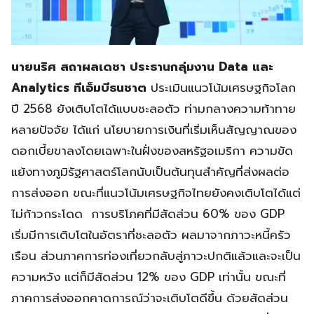
นายนริศ สถาผลเดชา ประธานกลุ่มงาน
Data และ
Analytics ทีเอ็มบีธนชาต
ประเมินแนวโน้มเศรษฐกิจโลก
ปี 2568 ยังเติบโตได้แบบชะลอตัว ท่ามกลางความท้าทาย
หลายปัจจัย ได้แก่ นโยบายการเงินที่เริ่มเห็นสัญญาณของ
ดอกเบี้ยขาลงโดยเฉพาะในฝั่งของสหรัฐอเมริกา ความขัด
แย้งทางภูมิรัฐศาสตร์โลกนับเป็นต้นทุนสำคัญที่ส่งผลต่อ
การส่งออก ขณะที่แนวโน้มเศรษฐกิจไทยยังคงเติบโตได้แต่
ไม่ก้าวกระโดด การบริโภคที่มีสัดส่วน 60% ของ GDP
เริ่มมีการเติบโตในอัตราที่ชะลอตัว ผลมาจากภาวะหนี้ครัว
เรือน ส่วนภาคการท่องเที่ยวกลับสู่ภาวะปกติแล้วและจะเป็น
ความหวัง แต่ก็มีสัดส่วน 12% ของ GDP เท่านั้น ขณะที่
ภาคการส่งออกคาดการณ์ว่าจะเติบโตดีขึ้น ด้วยสัดส่วน