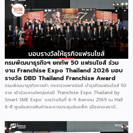
เตรียมความพร้อมสำหรับการขยายตลาดสู่ต่างประเทศ โดยการ
จัดงานครั้งนี้คาดว่าจะสร้างมูลค่าทางเศรษฐกิจราว 220 ล้านบาท
แฟรนไชส์ไม่ใช่เพียงโมเดลธุรกิจ แต่คือ โอกาสในการต่อยอด
แบรนด์ไทยให้ก้าวสู่ตลาดใหม่ EXIM BANK จึงผนึกกำลัง
พันธมิตร สนับสนุนผู้ประกอบการไทยให้พร้อม ขยายธุรกิจ สร้าง
แบรนด์ และเปิดตลาดต่างประเทศ EXIM BANK พร้อมร่วมเดิน
ทางสู่การเปิดตลาดใหม่ เพื่อพา “แฟรนไชส์ไทย” เติบโตไกลใน
ตลาดโลก ด้วยบทบาท Export Co-pilot ที่พร้อมเคียงข้าง
ธุรกิจไทยในทุกเส้นทาง FacebookFacebookXXLINELine
กรมพัฒนาธุรกิจฯ ยกทัพ 50 แฟรนไชส์ ร่วม
งาน Franchise Expo Thailand 2026 มอบ
รางวัล DBD Thailand Franchise Award
กรมพัฒนาธุรกิจการค้า กระทรวงพาณิชย์ นำธุรกิจแฟรนไชส์ 50
ราย เข้าร่วมงานใหญ่แห่งปี ‘Franchise Expo Thailand by
Smart SME Expo’ ระหว่างวันที่ 6-9 สิงหาคม 2569 ณ Hall
6-8 ศูนย์แสดงสินค้าและการประชุมอิมแพ็ค เมืองทองธานี
พร้อมจัดพิธีมอบรางวัล DBD Thailand Franchise Award
2026 ให้แก่ผู้ประกอบธุรกิจแฟรนไชส์ที่อยู่ในการส่งเสริมสนับสนุน
ของกรมฯ นายพูนพงษ์ นัยนาภากรณ์ อธิบดีกรมพัฒนาธุรกิจ