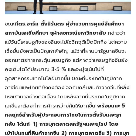
ขณะที่
ดร.อาร์ม ตั้งนิรันดร ผู้อำนวยการศูนย์จีนศึกษา
สถาบันเอเชียศึกษา จุฬาลงกรณ์มหาวิทยาลัย
กล่าวว่า
แม้วันนี้เศรษฐกิจของจีนจะไม่ใช่วิกฤติเป็ดปักกิ่ง แต่ความ
เชื่อมั่นยังคงเป็นปัญหาสำคัญ แม้ว่าที่ผ่านมารัฐบาลจีนจะ
ออกมาตรการกระตุ้นเศรษฐกิจ แต่คาดว่าเศรษฐกิจจีนยัง
คงเติบโตได้ประมาณ 3-5 % และจะมุ่งเน้นไปที่
อุตสาหกรรมเทคโนโลยีมากขึ้น ขณะที่ประเทศในภูมิภาค
อาเซียนและไทยที่ยังคงต้องเจอกับคลื่นสินค้าจากจีนที่หลั่ง
ไหลเข้ามาอย่างต่อเนื่อง โดยหลังจากนี้ประเทศในภูมิภาค
เอเชียจะต้องทำการค้าระหว่างกันให้มากขึ้น
พร้อมแนะ
5
กลยุทธ์สำหรับผู้ประกอบการไทยในการตั้งรับและรุก
กลับ ได้แก่ 1) การบุกตลาดสหรัฐฯและยุโรป โดย
เข้าไปแทนที่สินค้าจากจีน 2) การบุกตลาดจีน 3) การบุก