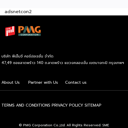
รวมกว่า 250 บูธ บนพื้นที่ 15,000 ตารางเมตร หวังเป็นทาง
adsnetcon2
เลือกสร้างรายได้เพิ่มและพยุงเศรษฐกิจไทยให้ฟื้นตัว เสิร์ฟครบ
จบในงานด้วยสินเชื่อ และทำเลทองทั่วประเทศ พร้อมเสวนาให้
ความรู้โดยผู้ทรงคุณวุฒิคับคั่ง และกิจกรรมเจรจาจับคู่ธุรกิจทั้งใน
และต่างประเทศ งานจัดต่อเนื่องระหว่างวันที่ 6-9 สิงหาคมนี้ ที่
ฮอลล์ 6-8 อิมแพ็คเมืองทองธานี คาดเม็ดเงินสะพัดในงานราว
220 ล้านบาท นายพูนพงษ์ นัยนาภากรณ์ อธิบดีกรมพัฒนา
ธุรกิจการค้า กระทรวงพาณิชย์ กล่าวว่า งาน ” Franchise Expo
บริษัท พีเอ็มจี คอร์ปอเรชั่น จำกัด
Thailand & Thailand E-Commerce Selection Expo
47,49 ซอยลาดพร้าว 140 ถ.ลาดพร้าว แขวงคลองจั่น เขตบางกะปิ กรุงเทพฯ
(TESE 2026) เป็นเวทีแสดงธุรกิจแฟรนไชส์และโซลูชั่นส์แบบครบ
วงจร […]
About Us
Partner with Us
Contact us
TERMS AND CONDITIONS
PRIVACY POLICY
SITEMAP
© PMG Corporation Co.,Ltd. All Rights Reserved. SME