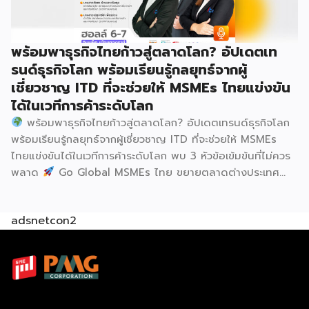
ธุรกิจการค้า กระทรวงพาณิชย์ กล่าวว่า งาน ” Franchise Expo
Thailand & Thailand E-Commerce Selection Expo
(TESE 2026) เป็นเวทีแสดงธุรกิจแฟรนไชส์และโซลูชั่นส์แบบครบ
พร้อมพาธุรกิจไทยก้าวสู่ตลาดโลก? อัปเดตเท
วงจร […]
รนด์ธุรกิจโลก พร้อมเรียนรู้กลยุทธ์จากผู้
เชี่ยวชาญ ITD ที่จะช่วยให้ MSMEs ไทยแข่งขัน
ได้ในเวทีการค้าระดับโลก
พร้อมพาธุรกิจไทยก้าวสู่ตลาดโลก? อัปเดตเทรนด์ธุรกิจโลก
พร้อมเรียนรู้กลยุทธ์จากผู้เชี่ยวชาญ ITD ที่จะช่วยให้ MSMEs
ไทยแข่งขันได้ในเวทีการค้าระดับโลก พบ 3 หัวข้อเข้มข้นที่ไม่ควร
พลาด
Go Global MSMEs ไทย ขยายตลาดต่างประเทศ
อย่างมั่นใจ
Green & ESG ปรับธุรกิจให้พร้อมรับกติกาการ
ค้าใหม่ สร้างความได้เปรียบในการแข่งขัน Cross Border E-
adsnetcon2
Commerce เปิดตลาดจีน ติดอาวุธ SMEs ไทย สู่ผู้บริโภค
ออนไลน์ ครบทั้งความรู้ เทรนด์ และโอกาสใหม่สำหรับเจ้าของ
ธุรกิจ ผู้ประกอบการ และผู้ที่กำลังวางแผนขยายตลาด
7
สิงหาคม 2569 | 10.00 – 12.15 น.
Franchise Expo
Thailand 2026 by SMART SME EXPO
[…]