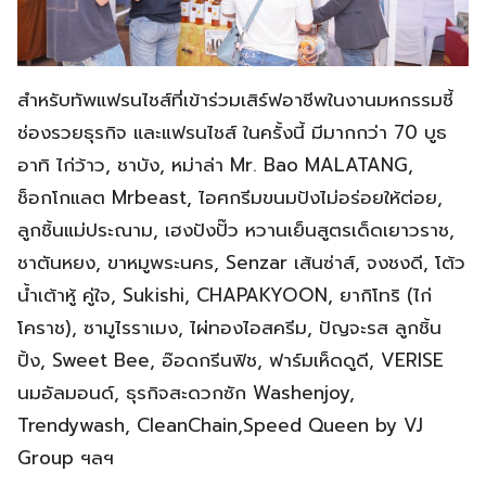
สำหรับทัพแฟรนไชส์ที่เข้าร่วมเสิร์ฟอาชีพในงานมหกรรมชี้
ช่องรวยธุรกิจ และแฟรนไชส์ ในครั้งนี้ มีมากกว่า 70 บูธ
อาทิ ไก่ว้าว, ชาบัง, หม่าล่า Mr. Bao MALATANG,
ช็อกโกแลต Mrbeast, ไอศกรีมขนมปังไม่อร่อยให้ต่อย,
ลูกชิ้นแม่ประณาม, เฮงปังปั๊ว หวานเย็นสูตรเด็ดเยาวราช,
ชาตันหยง, ขาหมูพระนคร, Senzar เส้นซ่าส์, จงชงดี, โต้ว
น้ำเต้าหู้ คู่ใจ, Sukishi, CHAPAKYOON, ยากิโทริ (ไก่
โคราช), ซามูไรราเมง, ไผ่ทองไอสครีม, ปัญจะรส ลูกชิ้น
ปิ้ง, Sweet Bee, อ๊อดกรีนฟิช, ฟาร์มเห็ดดูดี, VERISE
นมอัลมอนด์, ธุรกิจสะดวกซัก Washenjoy,
Trendywash, CleanChain,Speed Queen by VJ
Group ฯลฯ