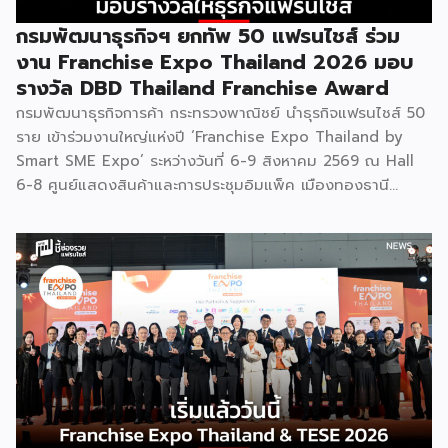
กรมพัฒนาธุรกิจฯ ยกทัพ 50 แฟรนไชส์ ร่วม
งาน Franchise Expo Thailand 2026 มอบ
รางวัล DBD Thailand Franchise Award
กรมพัฒนาธุรกิจการค้า กระทรวงพาณิชย์ นำธุรกิจแฟรนไชส์ 50
ราย เข้าร่วมงานใหญ่แห่งปี ‘Franchise Expo Thailand by
Smart SME Expo’ ระหว่างวันที่ 6-9 สิงหาคม 2569 ณ Hall
6-8 ศูนย์แสดงสินค้าและการประชุมอิมแพ็ค เมืองทองธานี
พร้อมจัดพิธีมอบรางวัล DBD Thailand Franchise Award
2026 ให้แก่ผู้ประกอบธุรกิจแฟรนไชส์ที่อยู่ในการส่งเสริมสนับสนุน
ของกรมฯ นายพูนพงษ์ นัยนาภากรณ์ อธิบดีกรมพัฒนาธุรกิจ
การค้า กระทรวงพาณิชย์ เปิดเผยภายหลังเป็นประธานเปิดงาน
“งานแฟรนไชส์ เอ็กซ์โป ไทยแลนด์ บาย สมาร์ท เอสเอ็มอี เอ็กซ์
โป (Franchise Expo Thailand by Smart SME Expo)” ซึ่ง
เป็นงานแสดงธุรกิจแฟรนไชส์ชั้นนำที่จัดขึ้นโดย บริษัท พีเอ็มจี
คอร์ปอเรชัน จำกัด เพื่อยกระดับศักยภาพของผู้ประกอบการและ
เจ้าของธุรกิจที่ต้องการขยายกิจการผ่านระบบแฟรนไชส์ […]