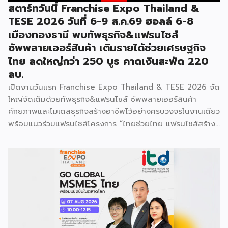
สตาร์ทวันนี้ Franchise Expo Thailand &
TESE 2026 วันที่ 6-9 ส.ค.69 ฮอลล์ 6-8
เมืองทองธานี พบทัพธุรกิจ&แฟรนไชส์
ซัพพลายเออร์สินค้า เติมรายได้ช่วยเศรษฐกิจ
ไทย ลดใหญ่กว่า 250 บูธ คาดเงินสะพัด 220
ลบ.
เปิดงานวันแรก Franchise Expo Thailand & TESE 2026 จัด
ใหญ่จัดเต็มด้วยทัพธุรกิจ&แฟรนไชส์ ซัพพลายเออร์สินค้า
ศักยภาพและโมเดลธุรกิจสร้างอาชีพไว้อย่างครบวงจรในงานเดียว
พร้อมแนวร่วมแฟรนไชส์โครงการ “ไทยช่วยไทย แฟรนไชส์สร้าง
อาชีพ พลัส” ที่รัฐช่วยจ่ายค่าแฟรนไชส์ 50% มาเสริมทัพในงาน
รวมกว่า 250 บูธ บนพื้นที่ 15,000 ตารางเมตร หวังเป็นทาง
เลือกสร้างรายได้เพิ่มและพยุงเศรษฐกิจไทยให้ฟื้นตัว เสิร์ฟครบ
จบในงานด้วยสินเชื่อ และทำเลทองทั่วประเทศ พร้อมเสวนาให้
ความรู้โดยผู้ทรงคุณวุฒิคับคั่ง และกิจกรรมเจรจาจับคู่ธุรกิจทั้งใน
และต่างประเทศ งานจัดต่อเนื่องระหว่างวันที่ 6-9 สิงหาคมนี้ ที่
ฮอลล์ 6-8 อิมแพ็คเมืองทองธานี คาดเม็ดเงินสะพัดในงานราว
220 ล้านบาท นายพูนพงษ์ นัยนาภากรณ์ อธิบดีกรมพัฒนา