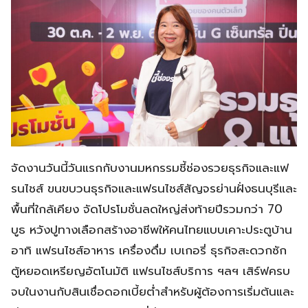
จัดงานวันนี้วันแรกกับงานมหกรรมชี้ช่องรวยธุรกิจและแฟ
รนไชส์ ขนขบวนธุรกิจและแฟรนไชส์สัญจรย่านฝั่งธนบุรีและ
พื้นที่ใกล้เคียง จัดโปรโมชั่นลดใหญ่ส่งท้ายปีรวมกว่า 70
บูธ หวังปูทางเลือกสร้างอาชีพให้คนไทยแบบเคาะประตูบ้าน
อาทิ แฟรนไชส์อาหาร เครื่องดื่ม เบเกอรี่ ธุรกิจสะดวกซัก
ตู้หยอดเหรียญอัตโนมัติ แฟรนไชส์บริการ ฯลฯ เสิร์ฟครบ
จบในงานกับสินเชื่อดอกเบี้ยต่ำสำหรับผู้ต้องการเริ่มต้นและ