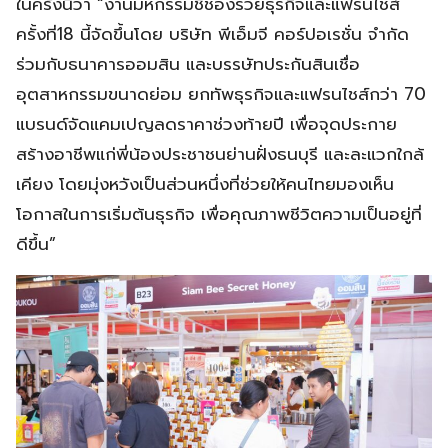
ในครั้งนี้ว่า “งานมหกรรมชี้ช่องรวยธุรกิจและแฟรนไชส์
ครั้งที่18 นี้จัดขึ้นโดย บริษัท พีเอ็มจี คอร์ปอเรชั่น จำกัด
ร่วมกับธนาคารออมสิน และบรรษัทประกันสินเชื่อ
อุตสาหกรรมขนาดย่อม ยกทัพธุรกิจและแฟรนไชส์กว่า 70
แบรนด์จัดแคมเปญลดราคาช่วงท้ายปี เพื่อจุดประกาย
สร้างอาชีพแก่พี่น้องประชาชนย่านฝั่งธนบุรี และละแวกใกล้
เคียง โดยมุ่งหวังเป็นส่วนหนึ่งที่ช่วยให้คนไทยมองเห็น
โอกาสในการเริ่มต้นธุรกิจ เพื่อคุณภาพชีวิตความเป็นอยู่ที่
ดีขึ้น”