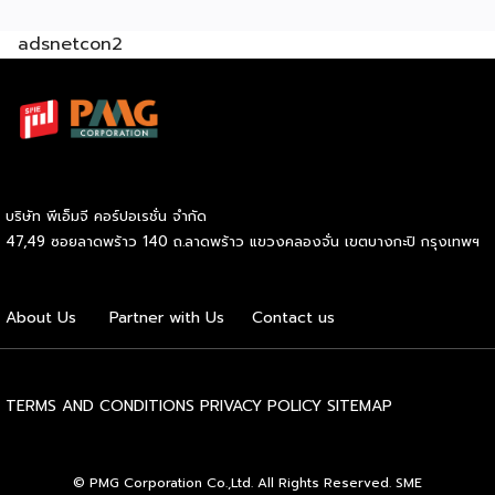
กรุงเทพฯ และปริมณฑล และล่าสุดเปิดรับแฟรนไชส์อย่างเป็น
adsnetcon2
ทางการ เริ่มต้นเพียง 59,000 บาท ก็สามารถเปิดขายได้ทันที
โดยไม่จำเป็นต้องมีประสบการณ์มาก่อน รู้จัก SOOD’s หมี่ไก่ฉีก
ก่อนตัดสินใจ จุดขายหลักของ SOOD’s คือความอร่อยแบบต้น
ตำรับ มาตรฐานเดียวกับร้านดังจากบรรทัดทอง แต่นำมาปรับให้
เข้าถึงได้ง่ายขึ้นในราคาที่จับต้องได้ โดยไม่ลดทอนคุณภาพ
วัตถุดิบคัดสรรสดใหม่ทุกขั้นตอน และควบคุมมาตรฐานให้ทุก
กล่องมีรสชาติสม่ำเสมอไม่ว่าจะสั่งจากสาขาไหน เมนูของแบรนด์
บริษัท พีเอ็มจี คอร์ปอเรชั่น จำกัด
เน้นความเรียบง่ายแต่จัดเต็มด้านรสชาติ ได้แก่ หมี่ไก่ฉีก ไซส์ S
47,49 ซอยลาดพร้าว 140 ถ.ลาดพร้าว แขวงคลองจั่น เขตบางกะปิ กรุงเทพฯ
ราคา 69 บาท และไซส์ M ราคา 85 บาท หมี่ไก่แซ่บไซส์ M ราคา
89 บาท และหมี่หมูย่างไซส์ M ราคา 120 บาท จุดเด่นอยู่ที่เส้นหมี่
นุ่มกำลังดี เนื้อไก่ฉีกแน่น หมูย่างหอมฉ่ำ […]
About Us
Partner with Us
Contact us
TERMS AND CONDITIONS
PRIVACY POLICY
SITEMAP
© PMG Corporation Co.,Ltd. All Rights Reserved. SME