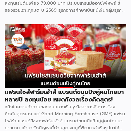
ลงทุนเริ่มต้นเพียง 79,000 บาท มีระบบเทรนมืออาชีพให้ฟรี ชี้
ช่องรวยเจาะทุกมิติ ปี 2569 ธุรกิจการศึกษาเป็นหนึ่งในกลุ่มธุรกิจ
ที่มีความต้องการต่อเนื่องไม่ว่าเศรษฐกิจจะเป็นอย่างไร เพราะผู้
ปกครองไทยให้ความสำคัญกับการเรียนของลูกหลานเสมอ และ
Bright Up Kids คือแบรนด์แฟรนไชส์การศึกษาที่เข้ามาตอบ
โจทย์นี้ ด้วยหลักสูตรที่ได้รับการยอมรับว่าติด 1 ใน 10 กวดวิชาที่
ดีที่สุดในประเทศไทย จุดเด่นสำคัญคืองบลงทุนเริ่มต้นเพียง
79,000 บาท พร้อมระบบเทรนแบบมืออาชีพให้ฟรี ทำให้ผู้ที่ไม่มี
ประสบการณ์ด้านการสอนมาก่อนก็สามารถเป็นเจ้าของธุรกิจกวด
วิชาได้ รู้จัก Bright Up Kids ก่อนตัดสินใจ Bright Up Kids
เป็นแฟรนไชส์การศึกษาที่มีหลักสูตรครบ จบที่เดียว ครอบคลุม
วิชาหลักอย่างคณิตศาสตร์ วิทยาศาสตร์ และภาษาอังกฤษ ซึ่งเป็น
วิชาที่ผู้ปกครองส่วนใหญ่ให้ความสำคัญที่สุดในการติวเสริมให้ลูก
แฟรนไชส์ฟาร์มเฮ้าส์ แบรนด์ขนมปังคู่คนไทยมา
จุดแข็งที่ทำให้แบรนด์ได้รับความเชื่อถือคือการติดอันดับ 1 ใน 10
หลายปี ลงทุนน้อย หมดกังวลเรื่องคิดสูตร!
[…]
หนึ่งในความท้าทายของคนอยากเริ่มธุรกิจอาหารคือการต้อง
คิดค้นสูตรเอง แต่ Good Morning Farmhouse (GMF) แฟรน
ไชส์ร้านแซนด์วิชจากฟาร์มเฮ้าส์ แบรนด์ขนมปังที่อยู่คู่คนไทยมา
ยาวนาน เข้ามาตัดปัญหานี้ด้วยสูตรเมนูที่พัฒนาสำเร็จรูปมาให้