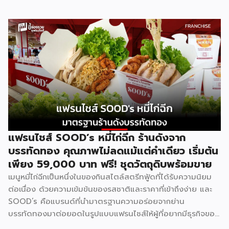
แล้ว พร้อมความน่าเชื่อถือของแบรนด์ที่คนไทยรู้จักดี จุดเด่นของ
GMF คือการลงทุนที่ไม่สูง ไม่ต้องกังวลเรื่องการคิดสูตรอาหาร
เพราะทุกอย่างมีมาตรฐานจากฟาร์มเฮ้าส์รองรับอยู่แล้ว เหมาะกับ
ผู้ที่อยากมีธุรกิจของตัวเองแต่ไม่มีพื้นฐานด้านการทำอาหาร รู้จัก
Good Morning Farmhouse ก่อนตัดสินใจ Good Morning
Farmhouse เป็นโครงการแฟรนไชส์ภายใต้บริษัทฟาร์มเฮ้าส์ ที่
เปิดโอกาสให้ผู้สนใจมีธุรกิจเป็นของตัวเอง ประกอบการได้ในเวลา
สั้นๆ โดยผู้ร่วมค้าจะได้รับสิทธิ์พิเศษในการซื้อส่วนผสมแซนด์วิช
สูตรเฉพาะจากฟาร์มเฮ้าส์โดยตรง พร้อมการสนับสนุนด้าน
อุปกรณ์ วัตถุดิบ และการอบรมทักษะการทำแซนด์วิชอย่างถูกวิธี
ตามหลักสุขาภิบาลและอนามัย เมนูของแบรนด์มีให้เลือกถึง 8 ไส้
แฟรนไชส์ SOOD’s หมี่ไก่ฉีก ร้านดังจาก
ได้แก่ แซนด์วิชโฮลวีตไส้แฮมหมูหยอง ไส้แฮม ไส้ปูอัด ไส้ไข่ดาว
บรรทัดทอง คุณภาพไม่ลดแม้แต่คำเดียว เริ่มต้น
หมูหยองพริกเผา ไส้เทสตี้แฮม ไส้ทูน่าหมูหยอง ไส้ทูน่า และไส้
เพียง 59,000 บาท ฟรี! ชุดวัตถุดิบพร้อมขาย
หมูหยองพริกเผา ครอบคลุมทั้งรสชาติคลาสสิกและรสชาติที่คน
เมนูหมี่ไก่ฉีกเป็นหนึ่งในของกินสไตล์สตรีทฟู้ดที่ได้รับความนิยม
ไทยคุ้นเคย ปรัชญาสำคัญที่ผู้ร่วมค้าต้องยึดถือคือ “แซนด์วิชมี
ต่อเนื่อง ด้วยความเข้มข้นของรสชาติและราคาที่เข้าถึงง่าย และ
คุณภาพ ใหม่ สด สะอาด อร่อย” ภายใต้มาตรฐานของฟาร์มเฮ้าส์
SOOD’s คือแบรนด์ที่นำมาตรฐานความอร่อยจากย่าน
ปัจจุบัน GMF ได้รับความนิยมกระจายอยู่ทั่วกรุงเทพฯ และ
บรรทัดทองมาต่อยอดในรูปแบบแฟรนไชส์ให้ผู้ที่อยากมีธุรกิจของ
ปริมณฑล […]
ตัวเอง ปัจจุบัน SOOD’s ครอบคลุมมากกว่า 20 สาขาทั่ว