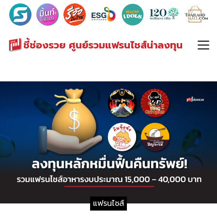
Search
for:
ชี้ช่องรวย ศูนย์รวมแฟรนไชส์น่าลงทุน
แฟรนไชส์