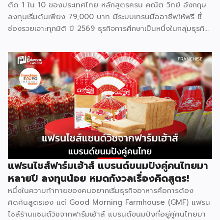
ติด 1 ใน 10 ของประเทศไทย หลักสูตรครบ คณิต วิทย์ อังกฤษ
ลงทุนเริ่มต้นเพียง 79,000 บาท มีระบบเทรนมืออาชีพให้ฟรี ชี้
ช่องรวยเจาะทุกมิติ ปี 2569 ธุรกิจการศึกษาเป็นหนึ่งในกลุ่มธุรกิจ
ที่มีความต้องการต่อเนื่องไม่ว่าเศรษฐกิจจะเป็นอย่างไร เพราะผู้
ปกครองไทยให้ความสำคัญกับการเรียนของลูกหลานเสมอ และ
Bright Up Kids คือแบรนด์แฟรนไชส์การศึกษาที่เข้ามาตอบ
โจทย์นี้ ด้วยหลักสูตรที่ได้รับการยอมรับว่าติด 1 ใน 10 กวดวิชาที่
ดีที่สุดในประเทศไทย จุดเด่นสำคัญคืองบลงทุนเริ่มต้นเพียง
79,000 บาท พร้อมระบบเทรนแบบมืออาชีพให้ฟรี ทำให้ผู้ที่ไม่มี
ประสบการณ์ด้านการสอนมาก่อนก็สามารถเป็นเจ้าของธุรกิจกวด
วิชาได้ รู้จัก Bright Up Kids ก่อนตัดสินใจ Bright Up Kids
เป็นแฟรนไชส์การศึกษาที่มีหลักสูตรครบ จบที่เดียว ครอบคลุม
วิชาหลักอย่างคณิตศาสตร์ วิทยาศาสตร์ และภาษาอังกฤษ ซึ่งเป็น
วิชาที่ผู้ปกครองส่วนใหญ่ให้ความสำคัญที่สุดในการติวเสริมให้ลูก
แฟรนไชส์ฟาร์มเฮ้าส์ แบรนด์ขนมปังคู่คนไทยมา
จุดแข็งที่ทำให้แบรนด์ได้รับความเชื่อถือคือการติดอันดับ 1 ใน 10
หลายปี ลงทุนน้อย หมดกังวลเรื่องคิดสูตร!
[…]
หนึ่งในความท้าทายของคนอยากเริ่มธุรกิจอาหารคือการต้อง
คิดค้นสูตรเอง แต่ Good Morning Farmhouse (GMF) แฟรน
ไชส์ร้านแซนด์วิชจากฟาร์มเฮ้าส์ แบรนด์ขนมปังที่อยู่คู่คนไทยมา