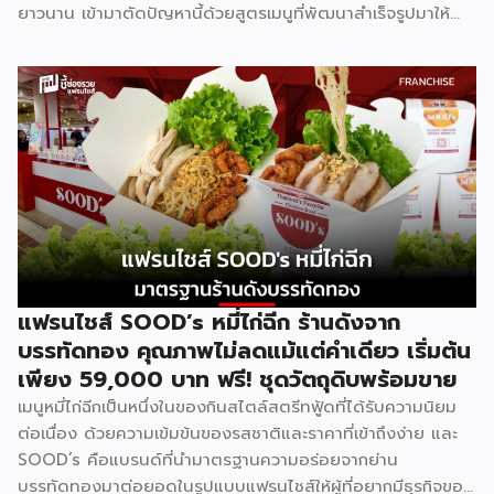
ยาวนาน เข้ามาตัดปัญหานี้ด้วยสูตรเมนูที่พัฒนาสำเร็จรูปมาให้
แล้ว พร้อมความน่าเชื่อถือของแบรนด์ที่คนไทยรู้จักดี จุดเด่นของ
GMF คือการลงทุนที่ไม่สูง ไม่ต้องกังวลเรื่องการคิดสูตรอาหาร
เพราะทุกอย่างมีมาตรฐานจากฟาร์มเฮ้าส์รองรับอยู่แล้ว เหมาะกับ
ผู้ที่อยากมีธุรกิจของตัวเองแต่ไม่มีพื้นฐานด้านการทำอาหาร รู้จัก
Good Morning Farmhouse ก่อนตัดสินใจ Good Morning
Farmhouse เป็นโครงการแฟรนไชส์ภายใต้บริษัทฟาร์มเฮ้าส์ ที่
เปิดโอกาสให้ผู้สนใจมีธุรกิจเป็นของตัวเอง ประกอบการได้ในเวลา
สั้นๆ โดยผู้ร่วมค้าจะได้รับสิทธิ์พิเศษในการซื้อส่วนผสมแซนด์วิช
สูตรเฉพาะจากฟาร์มเฮ้าส์โดยตรง พร้อมการสนับสนุนด้าน
อุปกรณ์ วัตถุดิบ และการอบรมทักษะการทำแซนด์วิชอย่างถูกวิธี
ตามหลักสุขาภิบาลและอนามัย เมนูของแบรนด์มีให้เลือกถึง 8 ไส้
แฟรนไชส์ SOOD’s หมี่ไก่ฉีก ร้านดังจาก
ได้แก่ แซนด์วิชโฮลวีตไส้แฮมหมูหยอง ไส้แฮม ไส้ปูอัด ไส้ไข่ดาว
บรรทัดทอง คุณภาพไม่ลดแม้แต่คำเดียว เริ่มต้น
หมูหยองพริกเผา ไส้เทสตี้แฮม ไส้ทูน่าหมูหยอง ไส้ทูน่า และไส้
เพียง 59,000 บาท ฟรี! ชุดวัตถุดิบพร้อมขาย
หมูหยองพริกเผา ครอบคลุมทั้งรสชาติคลาสสิกและรสชาติที่คน
เมนูหมี่ไก่ฉีกเป็นหนึ่งในของกินสไตล์สตรีทฟู้ดที่ได้รับความนิยม
ไทยคุ้นเคย ปรัชญาสำคัญที่ผู้ร่วมค้าต้องยึดถือคือ “แซนด์วิชมี
ต่อเนื่อง ด้วยความเข้มข้นของรสชาติและราคาที่เข้าถึงง่าย และ
คุณภาพ ใหม่ สด สะอาด อร่อย” ภายใต้มาตรฐานของฟาร์มเฮ้าส์
SOOD’s คือแบรนด์ที่นำมาตรฐานความอร่อยจากย่าน
ปัจจุบัน GMF ได้รับความนิยมกระจายอยู่ทั่วกรุงเทพฯ และ
บรรทัดทองมาต่อยอดในรูปแบบแฟรนไชส์ให้ผู้ที่อยากมีธุรกิจของ
ปริมณฑล […]