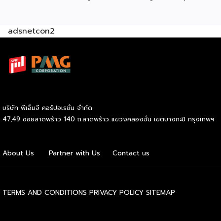
ตัวเอง ปัจจุบัน SOOD’s ครอบคลุมมากกว่า 20 สาขาทั่ว
กรุงเทพฯ และปริมณฑล และล่าสุดเปิดรับแฟรนไชส์อย่างเป็น
adsnetcon2
ทางการ เริ่มต้นเพียง 59,000 บาท ก็สามารถเปิดขายได้ทันที
โดยไม่จำเป็นต้องมีประสบการณ์มาก่อน รู้จัก SOOD’s หมี่ไก่ฉีก
ก่อนตัดสินใจ จุดขายหลักของ SOOD’s คือความอร่อยแบบต้น
ตำรับ มาตรฐานเดียวกับร้านดังจากบรรทัดทอง แต่นำมาปรับให้
เข้าถึงได้ง่ายขึ้นในราคาที่จับต้องได้ โดยไม่ลดทอนคุณภาพ
วัตถุดิบคัดสรรสดใหม่ทุกขั้นตอน และควบคุมมาตรฐานให้ทุก
กล่องมีรสชาติสม่ำเสมอไม่ว่าจะสั่งจากสาขาไหน เมนูของแบรนด์
บริษัท พีเอ็มจี คอร์ปอเรชั่น จำกัด
เน้นความเรียบง่ายแต่จัดเต็มด้านรสชาติ ได้แก่ หมี่ไก่ฉีก ไซส์ S
47,49 ซอยลาดพร้าว 140 ถ.ลาดพร้าว แขวงคลองจั่น เขตบางกะปิ กรุงเทพฯ
ราคา 69 บาท และไซส์ M ราคา 85 บาท หมี่ไก่แซ่บไซส์ M ราคา
89 บาท และหมี่หมูย่างไซส์ M ราคา 120 บาท จุดเด่นอยู่ที่เส้นหมี่
นุ่มกำลังดี เนื้อไก่ฉีกแน่น หมูย่างหอมฉ่ำ […]
About Us
Partner with Us
Contact us
TERMS AND CONDITIONS
PRIVACY POLICY
SITEMAP