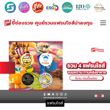
Search
for:
ชี้ช่องรวย ศูนย์รวมแฟรนไชส์น่าลงทุน
แฟรนไชส์