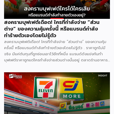
สงครามบุฟเฟต์เดือด! ใครที่กำลังจ่าย “ส่วน
ต่าง” ของความคุ้มครั้งนี้ หรือแบรนด์กำลัง
ทำร้ายตัวเองโดยไม่รู้ตัว
สงครามบุฟเฟต์เดือด! ใครที่กำลังจ่าย “ส่วนต่าง” ของความคุ้ม
ครั้งนี้ หรือแบรนด์กำลังทำร้ายตัวเองโดยไม่รู้ตัว . ราคาถูกไม่มี
จริง มีแค่ต้นทุนที่ถูกซ่อนเอาไว้อีกที่หนึ่ง แบรนด์ดังแข่งกันทำ
บุฟเฟต์ราคาถูกแต่ใครกำลังจ่ายส่วนต่างนั้นอยู่ ตลาดร้านอาหาร
ไทยปี 2025 มีมูลค่าสูงถึง 572,000 ล้านบาท เติบโต 4.8% และ
ยังคงเติบโตต่อเนื่อง ฟังดูน่าลงทุน แต่ภายใต้ตัวเลขที่สวยงาม
นั้น ซ่อนความจริงที่ไม่ค่อยมีใครพูดถึง นั่นคือ ยิ่งตลาดใหญ่ การ
แข่งขันยิ่งโหด และสงครามบุฟเฟต์ราคาถูกคือหนึ่งในสมรภูมิที่
เดิมพันสูงที่สุด . [ Content Chapter ] 1.สงครามที่ไม่มีใครกล้า
หยุดก่อน 2.ใครได้ ใครเสีย ทั้งสองฝั่ง 3.Case Study แบรนด์
ไทยในสงครามเดียวกัน 4.ผู้แพ้ที่เงียบที่สุด “พนักงาน” 5.บทสรุป
. [ 1.สงครามที่ไม่มีใครกล้าหยุดก่อน ] . สงครามบุฟเฟต์ไม่ได้เกิด