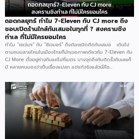
จากความใจดีของแบรนด์ แต่เกิดจาก ความกลัว กลัวเสียลูกค้าให้
คู่แข่งตามมาตรฐานธุรกิจร้านอาหารไทย Food Cost ที่ดีควรอยู่
ที่ 25–35% ของราคาขาย และ Net […]
ถอดกลยุทธ์ ทำไม 7-Eleven กับ CJ more ถึง
ชอบเปิดร้านใกล้กันเสมอในทุกที่ ? สงครามชิง
ทำเล ที่ไม่มีใครยอมใคร
ทำไม “เซเว่นฯ” กับ “ซีเจมอร์” ถึงต้องเปิดติดกันเสมอ เดินไป
ตามถนนสายไหนในเมืองไทยก็มักเจอภาพเดียวกัน 7-Eleven กับ
CJ More ตั้งอยู่ห่างกันแค่ไม่กี่เมตร บางจุดถึงกับติดรั้วกันเลยก็
มี หลายคนมองว่าเป็นเรื่องแปลก แต่แท้จริงแล้วนี่คือ
ปรากฏการณ์ที่มีเหตุผลเชิงโครงสร้างธุรกิจรองรับอยู่หลายชั้น
ไม่ใช่เรื่องบังเอิญ และไม่ใช่เรื่องที่แบรนด์ใดไล่ตามแบรนด์ใด แต่
เป็นผลลัพธ์ตามธรรมชาติของกลไกตลาดค้าปลีก 1. ทำเลที่ดี
มีอยู่จำกัด ธุรกิจค้าปลีกทุกประเภทต้องพึ่งพา “จุดตัดของการ
สัญจร” เป็นหัวใจหลัก ไม่ว่าจะเป็นสี่แยกไฟแดง ปากซอยที่คนเข้า
ออกทุกวัน หน้าปั๊มน้ำมัน หรือหน้าคอนโดที่มีคนเดินผ่านหนาแน่น
ทำเลลักษณะนี้ในแต่ละพื้นที่มีจำนวนจำกัดมาก ทั้ง 7-Eleven และ
CJ More ต่างก็มองหาปัจจัยเดียวกันคือปริมาณคนเดินผ่าน
สูงสุด จุดที่ตอบโจทย์ได้ดีที่สุดจึงมักเหลืออยู่ไม่กี่จุดในแต่ละย่าน