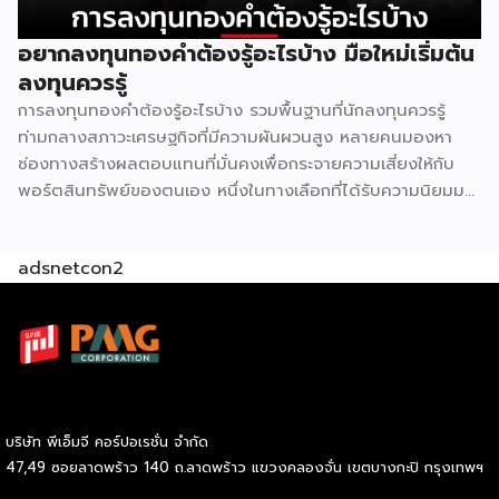
ผลคือทั้งสองแบรนด์ไปกระจุกตัวอยู่ในบริเวณเดียวกันโดย
ธรรมชาติ ไม่ต่างจากปั๊มน้ำมันหลายเจ้าที่มักตั้งอยู่ตรงข้ามกันบน
อยากลงทุนทองคำต้องรู้อะไรบ้าง มือใหม่เริ่มต้น
ถนนสายหลัก 2. ทฤษฎีคลัสเตอร์การค้า รวมกันแข็งกว่าแยกกัน
ลงทุนควรรู้
ในทางเศรษฐศาสตร์ค้าปลีกมีหลักการที่เรียกว่า retail
การลงทุนทองคำต้องรู้อะไรบ้าง รวมพื้นฐานที่นักลงทุนควรรู้
agglomeration หรือการรวมกลุ่มธุรกิจประเภทเดียวกันไว้ในจุด
ท่ามกลางสภาวะเศรษฐกิจที่มีความผันผวนสูง หลายคนมองหา
เดียว ฟังดูขัดสามัญสำนึกที่ว่าคู่แข่งควรหนีห่างกันไว้ แต่ในความ
ช่องทางสร้างผลตอบแทนที่มั่นคงเพื่อกระจายความเสี่ยงให้กับ
จริงกลับตรงกันข้าม เพราะจุดที่มี 7-Eleven และ CJ More อยู่
พอร์ตสินทรัพย์ของตนเอง หนึ่งในทางเลือกที่ได้รับความนิยมมา
ด้วยกันจะกลายเป็น “จุดหมายปลายทาง” […]
อย่างยาวนานและยังคงเป็นที่จับตามองอยู่เสมอคือสินทรัพย์
ประเภทโลหะมีค่า แต่ก่อนที่เราจะตัดสินใจนำเงินทุนไปวางไว้ตรง
adsnetcon2
นั้น มีรายละเอียดสำคัญหลายประการที่ต้องทำความเข้าใจให้
ถ่องแท้ หากตั้งใจที่จะเริ่มการลงทุนทองคำอย่างจริงจัง ลองมาดู
ข้อมูลพื้นฐานที่จำเป็นต่อการเตรียมตัวกันก่อนว่ามีประเด็นใดบ้าง
ที่เราต้องศึกษาให้รอบคอบ การลงทุนทองคำ คืออะไร G H
BANK อธิบายว่า การลงทุนทองคำหมายถึงการนำเงินทุนที่เรามีไป
แลกเปลี่ยนเป็นสินทรัพย์ประเภททองคำในลักษณะต่าง ๆ เพื่อรอ
คอยให้มูลค่าของสิ่งนี้ปรับตัวสูงขึ้นเมื่อเวลาผ่านไป โลหะมีค่าชนิด
บริษัท พีเอ็มจี คอร์ปอเรชั่น จำกัด
นี้ได้รับการยกย่องให้เป็นแหล่งพักเงินที่ปลอดภัย หรือ Safe
47,49 ซอยลาดพร้าว 140 ถ.ลาดพร้าว แขวงคลองจั่น เขตบางกะปิ กรุงเทพฯ
Haven เนื่องจากมีมูลค่าคงที่อยู่ในตัวเอง จึงช่วยปกป้องความ