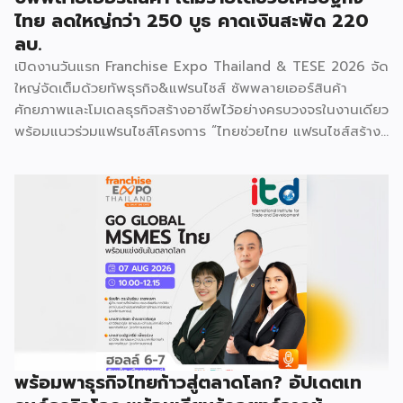
ไทย ลดใหญ่กว่า 250 บูธ คาดเงินสะพัด 220
ลบ.
เปิดงานวันแรก Franchise Expo Thailand & TESE 2026 จัด
ใหญ่จัดเต็มด้วยทัพธุรกิจ&แฟรนไชส์ ซัพพลายเออร์สินค้า
ศักยภาพและโมเดลธุรกิจสร้างอาชีพไว้อย่างครบวงจรในงานเดียว
พร้อมแนวร่วมแฟรนไชส์โครงการ “ไทยช่วยไทย แฟรนไชส์สร้าง
อาชีพ พลัส” ที่รัฐช่วยจ่ายค่าแฟรนไชส์ 50% มาเสริมทัพในงาน
รวมกว่า 250 บูธ บนพื้นที่ 15,000 ตารางเมตร หวังเป็นทาง
เลือกสร้างรายได้เพิ่มและพยุงเศรษฐกิจไทยให้ฟื้นตัว เสิร์ฟครบ
จบในงานด้วยสินเชื่อ และทำเลทองทั่วประเทศ พร้อมเสวนาให้
ความรู้โดยผู้ทรงคุณวุฒิคับคั่ง และกิจกรรมเจรจาจับคู่ธุรกิจทั้งใน
และต่างประเทศ งานจัดต่อเนื่องระหว่างวันที่ 6-9 สิงหาคมนี้ ที่
ฮอลล์ 6-8 อิมแพ็คเมืองทองธานี คาดเม็ดเงินสะพัดในงานราว
220 ล้านบาท นายพูนพงษ์ นัยนาภากรณ์ อธิบดีกรมพัฒนา
ธุรกิจการค้า กระทรวงพาณิชย์ กล่าวว่า งาน ” Franchise Expo
Thailand & Thailand E-Commerce Selection Expo
(TESE 2026) เป็นเวทีแสดงธุรกิจแฟรนไชส์และโซลูชั่นส์แบบครบ
พร้อมพาธุรกิจไทยก้าวสู่ตลาดโลก? อัปเดตเท
วงจร […]