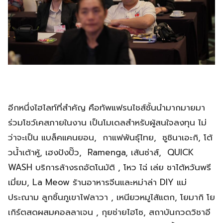
อีกหนึ่งไฮไลท์ที่สำคัญ คือทัพแฟรนไชส์ชั้นนำมากมายมา
ร่วมโชว์เคสภายในงาน เป็นโมเดลสำหรับผู้สนใจลงทุน ไม่
ว่าจะเป็น แบล็คแคนยอน, กาแฟพันธุ์ไทย, ซูชินาเอะกิ, โต้
วน้ำเต้าหู้, เฮงปังปั๊ว, Ramenga, เส้นซ่าส์, QUICK
WASH บริการล้างรถอัตโนมัติ , โหว ไฉ่ เล่ย ชาไต้หวันพรี
เมี่ยม, La Meow ร้านอาหารจีนและหม่าล่า DIY แม่
ประณาม ลูกชิ้นภูเขาไฟลาวา , เหนียวหมูไส้แตก, โยมากิ โย
เกิร์ตสดผสมคอลลาเจน , กุยช่ายไฮโซ, สถาบันกวดวิชาอี