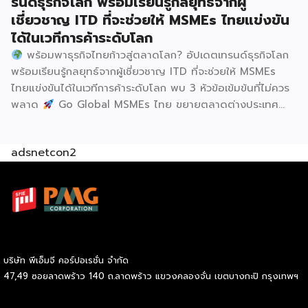
รนด์ธุรกิจโลก พร้อมเรียนรู้กลยุทธ์จากผู้
เชี่ยวชาญ ITD ที่จะช่วยให้ MSMEs ไทยแข่งขัน
ได้ในเวทีการค้าระดับโลก
พร้อมพาธุรกิจไทยก้าวสู่ตลาดโลก? อัปเดตเทรนด์ธุรกิจโลก
พร้อมเรียนรู้กลยุทธ์จากผู้เชี่ยวชาญ ITD ที่จะช่วยให้ MSMEs
ไทยแข่งขันได้ในเวทีการค้าระดับโลก พบ 3 หัวข้อเข้มข้นที่ไม่ควร
พลาด
Go Global MSMEs ไทย ขยายตลาดต่างประเทศ
อย่างมั่นใจ
Green & ESG ปรับธุรกิจให้พร้อมรับกติกาการ
ค้าใหม่ สร้างความได้เปรียบในการแข่งขัน Cross Border E-
adsnetcon2
Commerce เปิดตลาดจีน ติดอาวุธ SMEs ไทย สู่ผู้บริโภค
ออนไลน์ ครบทั้งความรู้ เทรนด์ และโอกาสใหม่สำหรับเจ้าของ
ธุรกิจ ผู้ประกอบการ และผู้ที่กำลังวางแผนขยายตลาด
7
สิงหาคม 2569 | 10.00 – 12.15 น.
Franchise Expo
Thailand 2026 by SMART SME EXPO
[…]
บริษัท พีเอ็มจี คอร์ปอเรชั่น จำกัด
47,49 ซอยลาดพร้าว 140 ถ.ลาดพร้าว แขวงคลองจั่น เขตบางกะปิ กรุงเทพฯ