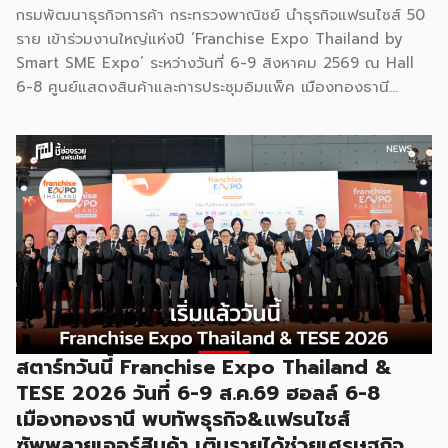
กรมพัฒนาธุรกิจการค้า กระทรวงพาณิชย์ นำธุรกิจแฟรนไชส์ 50
ราย เข้าร่วมงานใหญ่แห่งปี ‘Franchise Expo Thailand by
Smart SME Expo’ ระหว่างวันที่ 6-9 สิงหาคม 2569 ณ Hall
6-8 ศูนย์แสดงสินค้าและการประชุมอิมแพ็ค เมืองทองธานี
พร้อมจัดพิธีมอบรางวัล DBD Thailand Franchise Award
2026 ให้แก่ผู้ประกอบธุรกิจแฟรนไชส์ที่อยู่ในการส่งเสริมสนับสนุน
ของกรมฯ นายพูนพงษ์ นัยนาภากรณ์ อธิบดีกรมพัฒนาธุรกิจ
การค้า กระทรวงพาณิชย์ เปิดเผยภายหลังเป็นประธานเปิดงาน
“งานแฟรนไชส์ เอ็กซ์โป ไทยแลนด์ บาย สมาร์ท เอสเอ็มอี เอ็กซ์
โป (Franchise Expo Thailand by Smart SME Expo)” ซึ่ง
เป็นงานแสดงธุรกิจแฟรนไชส์ชั้นนำที่จัดขึ้นโดย บริษัท พีเอ็มจี
คอร์ปอเรชัน จำกัด เพื่อยกระดับศักยภาพของผู้ประกอบการและ
เจ้าของธุรกิจที่ต้องการขยายกิจการผ่านระบบแฟรนไชส์ […]
สตาร์ทวันนี้ Franchise Expo Thailand &
TESE 2026 วันที่ 6-9 ส.ค.69 ฮอลล์ 6-8
เมืองทองธานี พบทัพธุรกิจ&แฟรนไชส์
ซัพพลายเออร์สินค้า เติมรายได้ช่วยเศรษฐกิจ