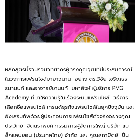
หลักสูตรนี้รวบรวมวิทยากรผู้ทรงคุณวุฒิที่มีประสบการณ์
ในวงการแฟรนไชส์มายาวนาน อย่าง ดร.วิชัย เจริญธร
รมานนท์ และอาจารย์ชานนท์ มหาสิงห์ ผู้บริหาร PMG
Academy ที่มาให้ความรู้ในเรื่องระบบแฟรนไชส์ วิธีการ
เลือกซื้อแฟรนไชส์ เทรนด์ธุรกิจแฟรนไชส์ในยุคปัจจุบัน และ
ยังเสริมทัพด้วยผู้ประกอบการแฟรนไชส์ตัวจริงอย่างคุณ
ประวิทย์ จิตนราพงศ์ กรรมการผู้จัดการใหญ่ บริษัท แบ
ล็คแคนยอน (ประเทศไทย) จำกัด และ คุณสถาปัตย์ ปิ่น