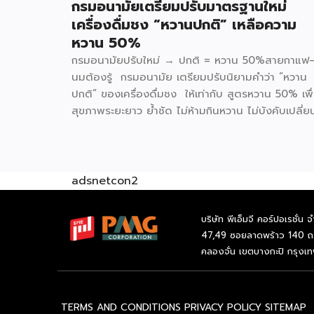
กรมอนามัยเตรียมปรับมาตรฐานใหม่
เครื่องดื่มชง “หวานปกติ” เหลือความ
หวาน 50%
กรมอนามัยปรับใหม่ → ปกติ = หวาน 50%สายกาแฟ
นมต้องรู้ กรมอนามัย เตรียมปรับนิยามคำว่า “หวาน
ปกติ” ของเครื่องดื่มชง ให้เท่ากับ สูตรหวาน 50% เพื
สุขภาพระยะยาว ย้ำชัด ไม่ห้ามกินหวาน ไม่บังคับเปลี่ย
สูตร แค่ปรับค่าเริ่มต้นของคำว่า “ปกติ” อยากหวานเพิ
ยังสั่งได้เหมือนเดิม ทั้งนี้ ประเด็นเรื่องการวัดเปอร์เซ็น
ความหวานและความเท่ากันของแต่ละร้าน จะมีการชี้แจง
รายละเอียดเพิ่มเติมในการเปิดตัวอย่างเป็นทางการวันที่
adsnetcon2
กุมภาพันธ์นี้ แบรนด์ที่เข้าร่วม Inthanin / Cafe
Amazon / All Cafe / Bellinee’s / Black Canyo
บริษัท พีเอ็มจี คอร์ปอเรชั่น จ
สามารถติดตามข้อมูลแบบอินไซด์อื่น ๆได้ที่
47,49 ซอยลาดพร้าว 140 ถ
Facebook : รีวิวอินไซด์ Website : ชี้ช่องรวย
คลองจั่น เขตบางกะปิ กรุงเ
TERMS AND CONDITIONS
PRIVACY POLICY
SITEMAP