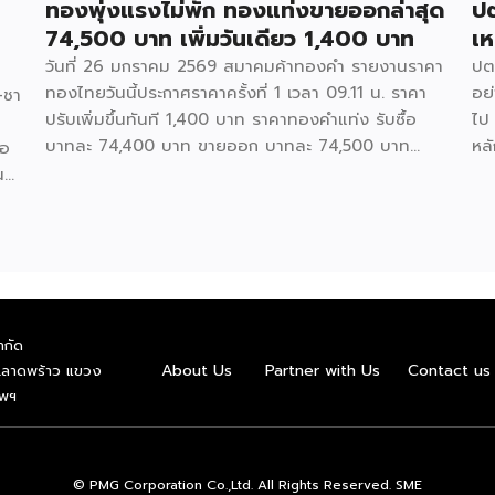
ทองพุ่งแรงไม่พัก ทองแท่งขายออกล่าสุด
ปต
74,500 บาท เพิ่มวันเดียว 1,400 บาท
เห
วันที่ 26 มกราคม 2569 สมาคมค้าทองคำ รายงานราคา
ปต
ทองไทยวันนี้ประกาศราคาครั้งที่ 1 เวลา 09.11 น. ราคา
อย่
–ชา
ปรับเพิ่มขึ้นทันที 1,400 บาท ราคาทองคำแท่ง รับซื้อ
ไป
บาทละ 74,400 บาท ขายออก บาทละ 74,500 บาท
หล
่อ
ราคาทองรูปพรรณ รับซื้อ บาทละ 72,904.44 บาท ขาย
รว
น
ออก บาทละ 75,300 บาท สามารถติดตามข้อมูลแบบอิน
ปล
่ม
ไซด์อื่น ๆได้ที่ Facebook : รีวิวอินไซด์ Website : ชี้
วัน
ต์
ช่องรวย FacebookFacebookXXLINELine
E8
ต่อ
 11
ทด
กล
n
ำกัด
สา
About Us
Partner with Us
Contact us
.ลาดพร้าว แขวง
Fa
ทพฯ
Fa
© PMG Corporation Co.,Ltd. All Rights Reserved. SME