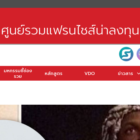
earch
r:
ศูนย์รวมแฟรนไชส์น่าลงทุน
มหกรรมชี้ช่อง
หลักสูตร
VDO
ข่าวสาร
รวย