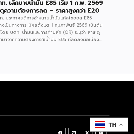
ท. เลิกขายน้ำมัน E85 เริ่ม 1 ก.พ. 2569
ตุความต้องการลด – ราคาสูงกว่า E20
ท. ประกาศยุติการจำหน่ายน้ำมันแก๊สโซฮอล E85
างเป็นทางการ มีผลตั้งแต่ 1 กุมภาพันธ์ 2569 เป็นต้น
 โดย ปตท. น้ำมันและการค้าปลีก (OR) ระบุว่า สาเหตุ
ักมาจากความต้องการใช้น้ำมัน E85 ที่ลดลงต่อเนื่อง
มถึงโครงสร้างกองทุนน้ำมันที่เปลี่ยนไป ทำให้ราคาขาย
ีก E85 สูงกว่า E20 จนไม่สอดคล้องกับตลาด ทั้งนี้
ที่ 31 มกราคม 2569 จะเป็นวันสุดท้ายที่คลังน้ำมันจ่าย
5 แต่หลังจากนั้น PTT Station ยังสามารถจำหน่ายได้
จนกว่าน้ำมันที่เหลือในถังจะหมด สำหรับทางเลือก
แทน OR แนะนำให้สถานีบริการพิจารณานำผลิตภัณฑ์
ุ่มพรีเมียมอย่าง Super Power มาจำหน่ายแทน
มารถติดตามข้อมูลแบบอินไซด์อื่น ๆได้ที่
cebook : รีวิวอินไซด์ Website : ชี้ช่องรวย
cebookFacebookXXLINELine
TH