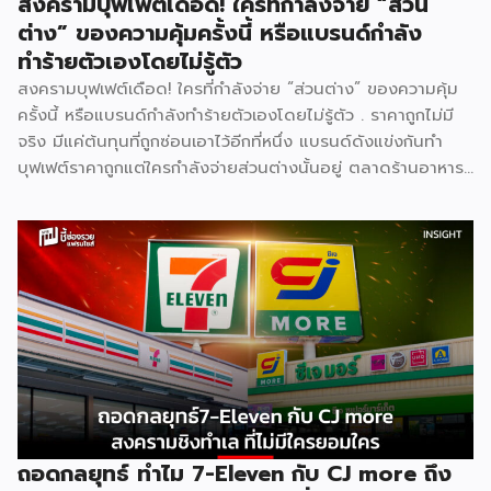
สงครามบุฟเฟต์เดือด! ใครที่กำลังจ่าย “ส่วน
ต่าง” ของความคุ้มครั้งนี้ หรือแบรนด์กำลัง
ทำร้ายตัวเองโดยไม่รู้ตัว
สงครามบุฟเฟต์เดือด! ใครที่กำลังจ่าย “ส่วนต่าง” ของความคุ้ม
ครั้งนี้ หรือแบรนด์กำลังทำร้ายตัวเองโดยไม่รู้ตัว . ราคาถูกไม่มี
จริง มีแค่ต้นทุนที่ถูกซ่อนเอาไว้อีกที่หนึ่ง แบรนด์ดังแข่งกันทำ
บุฟเฟต์ราคาถูกแต่ใครกำลังจ่ายส่วนต่างนั้นอยู่ ตลาดร้านอาหาร
ไทยปี 2025 มีมูลค่าสูงถึง 572,000 ล้านบาท เติบโต 4.8% และ
ยังคงเติบโตต่อเนื่อง ฟังดูน่าลงทุน แต่ภายใต้ตัวเลขที่สวยงาม
นั้น ซ่อนความจริงที่ไม่ค่อยมีใครพูดถึง นั่นคือ ยิ่งตลาดใหญ่ การ
แข่งขันยิ่งโหด และสงครามบุฟเฟต์ราคาถูกคือหนึ่งในสมรภูมิที่
เดิมพันสูงที่สุด . [ Content Chapter ] 1.สงครามที่ไม่มีใครกล้า
หยุดก่อน 2.ใครได้ ใครเสีย ทั้งสองฝั่ง 3.Case Study แบรนด์
ไทยในสงครามเดียวกัน 4.ผู้แพ้ที่เงียบที่สุด “พนักงาน” 5.บทสรุป
. [ 1.สงครามที่ไม่มีใครกล้าหยุดก่อน ] . สงครามบุฟเฟต์ไม่ได้เกิด
จากความใจดีของแบรนด์ แต่เกิดจาก ความกลัว กลัวเสียลูกค้าให้
คู่แข่งตามมาตรฐานธุรกิจร้านอาหารไทย Food Cost ที่ดีควรอยู่
ที่ 25–35% ของราคาขาย และ Net […]
ถอดกลยุทธ์ ทำไม 7-Eleven กับ CJ more ถึง