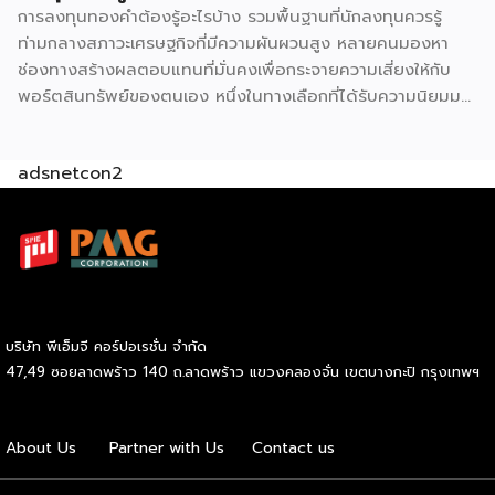
การลงทุนทองคำต้องรู้อะไรบ้าง รวมพื้นฐานที่นักลงทุนควรรู้
agglomeration หรือการรวมกลุ่มธุรกิจประเภทเดียวกันไว้ในจุด
ท่ามกลางสภาวะเศรษฐกิจที่มีความผันผวนสูง หลายคนมองหา
เดียว ฟังดูขัดสามัญสำนึกที่ว่าคู่แข่งควรหนีห่างกันไว้ แต่ในความ
ช่องทางสร้างผลตอบแทนที่มั่นคงเพื่อกระจายความเสี่ยงให้กับ
จริงกลับตรงกันข้าม เพราะจุดที่มี 7-Eleven และ CJ More อยู่
พอร์ตสินทรัพย์ของตนเอง หนึ่งในทางเลือกที่ได้รับความนิยมมา
ด้วยกันจะกลายเป็น “จุดหมายปลายทาง” […]
อย่างยาวนานและยังคงเป็นที่จับตามองอยู่เสมอคือสินทรัพย์
ประเภทโลหะมีค่า แต่ก่อนที่เราจะตัดสินใจนำเงินทุนไปวางไว้ตรง
adsnetcon2
นั้น มีรายละเอียดสำคัญหลายประการที่ต้องทำความเข้าใจให้
ถ่องแท้ หากตั้งใจที่จะเริ่มการลงทุนทองคำอย่างจริงจัง ลองมาดู
ข้อมูลพื้นฐานที่จำเป็นต่อการเตรียมตัวกันก่อนว่ามีประเด็นใดบ้าง
ที่เราต้องศึกษาให้รอบคอบ การลงทุนทองคำ คืออะไร G H
BANK อธิบายว่า การลงทุนทองคำหมายถึงการนำเงินทุนที่เรามีไป
แลกเปลี่ยนเป็นสินทรัพย์ประเภททองคำในลักษณะต่าง ๆ เพื่อรอ
คอยให้มูลค่าของสิ่งนี้ปรับตัวสูงขึ้นเมื่อเวลาผ่านไป โลหะมีค่าชนิด
บริษัท พีเอ็มจี คอร์ปอเรชั่น จำกัด
นี้ได้รับการยกย่องให้เป็นแหล่งพักเงินที่ปลอดภัย หรือ Safe
47,49 ซอยลาดพร้าว 140 ถ.ลาดพร้าว แขวงคลองจั่น เขตบางกะปิ กรุงเทพฯ
Haven เนื่องจากมีมูลค่าคงที่อยู่ในตัวเอง จึงช่วยปกป้องความ
มั่งคั่งของเราจากปัญหาเงินเฟ้อหรือความผันผวนทางเศรษฐกิจได้
อย่างมีประสิทธิภาพ ถือเป็นกลยุทธ์สำคัญที่ช่วยให้เรากระจาย
About Us
Partner with Us
Contact us
ความเสี่ยงและสร้างความแข็งแกร่งทางการเงินในระยะยาวได้
อย่างยั่งยืน 5 ข้อที่ควรรู้ก่อนเริ่มลงทุนทองคำ เมื่อเข้าใจถึงข้อดี