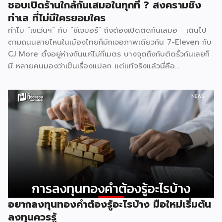
ชอบเปิดร้านใกล้กันเสมอในทุกที่ ? สงครามชิง
ทำเล ที่ไม่มีใครยอมใคร
ทำไม “เซเว่นฯ” กับ “ซีเจมอร์” ถึงต้องเปิดติดกันเสมอ เดินไป
ตามถนนสายไหนในเมืองไทยก็มักเจอภาพเดียวกัน 7-Eleven กับ
CJ More ตั้งอยู่ห่างกันแค่ไม่กี่เมตร บางจุดถึงกับติดรั้วกันเลยก็
มี หลายคนมองว่าเป็นเรื่องแปลก แต่แท้จริงแล้วนี่คือ
ปรากฏการณ์ที่มีเหตุผลเชิงโครงสร้างธุรกิจรองรับอยู่หลายชั้น
ไม่ใช่เรื่องบังเอิญ และไม่ใช่เรื่องที่แบรนด์ใดไล่ตามแบรนด์ใด แต่
เป็นผลลัพธ์ตามธรรมชาติของกลไกตลาดค้าปลีก 1. ทำเลที่ดี
มีอยู่จำกัด ธุรกิจค้าปลีกทุกประเภทต้องพึ่งพา “จุดตัดของการ
สัญจร” เป็นหัวใจหลัก ไม่ว่าจะเป็นสี่แยกไฟแดง ปากซอยที่คนเข้า
ออกทุกวัน หน้าปั๊มน้ำมัน หรือหน้าคอนโดที่มีคนเดินผ่านหนาแน่น
ทำเลลักษณะนี้ในแต่ละพื้นที่มีจำนวนจำกัดมาก ทั้ง 7-Eleven และ
CJ More ต่างก็มองหาปัจจัยเดียวกันคือปริมาณคนเดินผ่าน
สูงสุด จุดที่ตอบโจทย์ได้ดีที่สุดจึงมักเหลืออยู่ไม่กี่จุดในแต่ละย่าน
ผลคือทั้งสองแบรนด์ไปกระจุกตัวอยู่ในบริเวณเดียวกันโดย
ธรรมชาติ ไม่ต่างจากปั๊มน้ำมันหลายเจ้าที่มักตั้งอยู่ตรงข้ามกันบน
อยากลงทุนทองคำต้องรู้อะไรบ้าง มือใหม่เริ่มต้น
ถนนสายหลัก 2. ทฤษฎีคลัสเตอร์การค้า รวมกันแข็งกว่าแยกกัน
ลงทุนควรรู้
ในทางเศรษฐศาสตร์ค้าปลีกมีหลักการที่เรียกว่า retail