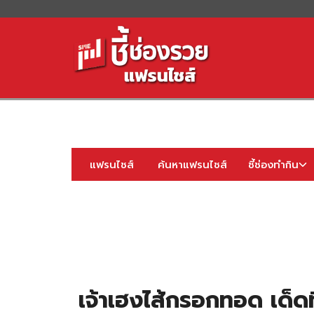
S
fo
แฟรนไชส์
ค้นหาแฟรนไชส์
ชี้ช่องทำกิน
เจ้าเฮงไส้กรอกทอด เด็ดท