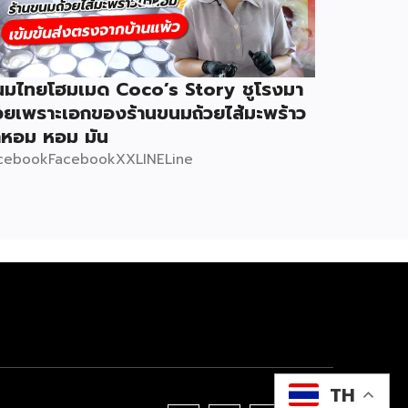
นมไทยโฮมเมด Coco’s Story ชูโรงมา
วยเพราะเอกของร้านขนมถ้วยไส้มะพร้าว
ำหอม หอม มัน
cebookFacebookXXLINELine
TH