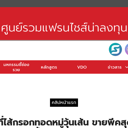
earch
r:
ศูนย์รวมแฟรนไชส์น่าลงทุน
มหกรรมชี้ช่อง
หลักสูตร
VDO
ข่าวสาร
รวย
คลิปหน้าแรก
ี่ไส้กรอกทอดหมู่วุ้นเส้น ขายพีค