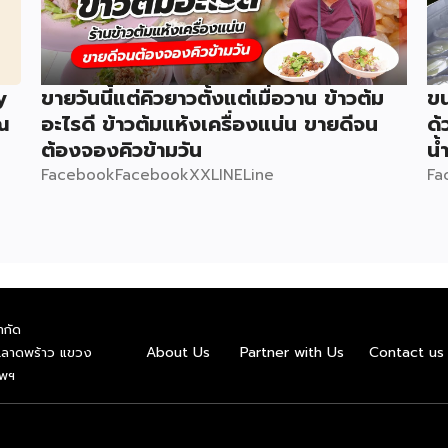
y
ขายวันนี้แต่คิวยาวตั้งแต่เมื่อวาน ข้าวต้ม
ข
ณ
อะไรดี ข้าวต้มแห้งเครื่องแน่น ขายดีจน
ด้
ต้องจองคิวข้ามวัน
น้
FacebookFacebookXXLINELine
Fa
ำกัด
About Us
Partner with Us
Contact us
.ลาดพร้าว แขวง
ทพฯ