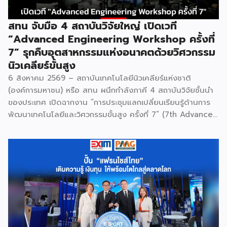
สทน จับมือ 4 สถาบันวิจัยใหญ่ เปิดเวที
“Advanced Engineering Workshop ครั้งที่
7” รุกคืบอุตสาหกรรมแห่งอนาคตด้วยวิศวกรรม
นิวเคลียร์ขั้นสูง
6 สิงหาคม 2569 – สถาบันเทคโนโลยีนิวเคลียร์แห่งชาติ
(องค์การมหาชน) หรือ สทน ผนึกกำลังภาคี 4 สถาบันวิจัยชั้นนำ
ของประเทศ เปิดฉากงาน “การประชุมแลกเปลี่ยนเรียนรู้ด้านการ
พัฒนาเทคโนโลยีและวิศวกรรมขั้นสูง ครั้งที่ 7” (7th Advanced
Engineering Workshop) ระหว่างวันที่ 5 – 6 สิงหาคม 2569
โดยมี สถาบันเทคโนโลยีนิวเคลียร์แห่งชาติ (องค์การมหาชน) หรือ
สทน. รับหน้าที่เป็นเจ้าภาพหลัก ณ สำนักงาน สทน. องครักษ์ เพื่อ
มุ่งระดมสมองวิศวกรและนักวิจัยไทยในการยกระดับเครื่องมือ
วิทยาศาสตร์ขั้นสูง และสร้างเสถียรภาพทางเทคโนโลยี
(National Resilience) ให้แก่ประเทศอย่างยั่งยืน ศ.ดร.ยศชนัน
วงศ์สวัสดิ์ รัฐมนตรีว่าการกระทรวง อว. ประธานในพิธีเปิดเปิดเผย
ว่า “การประชุมในครั้งนี้เป็นหมุดหมายสำคัญในการหลอมรวมความ
เชี่ยวชาญของ 4 สถาบันใหญ่ เพื่อขับเคลื่อนจากงานวิจัยพื้นฐาน