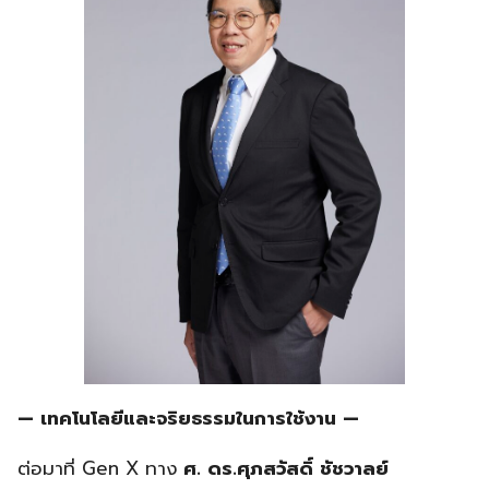
— เทคโนโลยีและจริยธรรมในการใช้งาน —
ต่อมาที่ Gen X ทาง
ศ
. ดร.ศุภสวัสดิ์ ชัชวาลย์