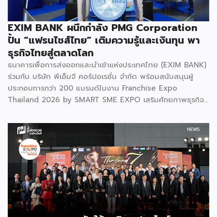
ไปสู่การสร้างมูลค่าเชิงอุตสาหกรรม โดยมุ่งสร้างเครือข่ายวิศวกร
สมรรถนะสูงที่จะเป็นฐานกำลังในการพัฒนาเทคโนโลยีเชิง
EXIM BANK ผนึกกำลัง PMG Corporation
ยุทธศาสตร์ (Strategic Technologies) รองรับอุตสาหกรรม
ปั้น “แฟรนไชส์ไทย” เติมความรู้และเงินทุน พา
แห่งอนาคต และพาประเทศก้าวทะยานสู่เวทีโลกได้อย่างภาคภูมิ”
ธุรกิจไทยสู่ตลาดโลก
ไฮไลต์สำคัญของการจัดงานในครั้งนี้ […]
ธนาคารเพื่อการส่งออกและนำเข้าแห่งประเทศไทย (EXIM BANK)
ร่วมกับ บริษัท พีเอ็มจี คอร์ปอเรชั่น จำกัด พร้อมสนับสนุนผู้
ประกอบการกว่า 200 แบรนด์ในงาน Franchise Expo
Thailand 2026 by SMART SME EXPO เสริมศักยภาพธุรกิจ
แฟรนไชส์ไทยด้วย “ความรู้” และ “เงินทุน” ทั้งด้านการ
บริหารธุรกิจ การวางแผนการเงิน และการบริหารความเสี่ยง
เตรียมความพร้อมสำหรับการขยายตลาดสู่ต่างประเทศ โดยการ
จัดงานครั้งนี้คาดว่าจะสร้างมูลค่าทางเศรษฐกิจราว 220 ล้านบาท
แฟรนไชส์ไม่ใช่เพียงโมเดลธุรกิจ แต่คือ โอกาสในการต่อยอด
แบรนด์ไทยให้ก้าวสู่ตลาดใหม่ EXIM BANK จึงผนึกกำลัง
พันธมิตร สนับสนุนผู้ประกอบการไทยให้พร้อม ขยายธุรกิจ สร้าง
แบรนด์ และเปิดตลาดต่างประเทศ EXIM BANK พร้อมร่วมเดิน
ทางสู่การเปิดตลาดใหม่ เพื่อพา “แฟรนไชส์ไทย” เติบโตไกลใน
ตลาดโลก ด้วยบทบาท Export Co-pilot ที่พร้อมเคียงข้าง