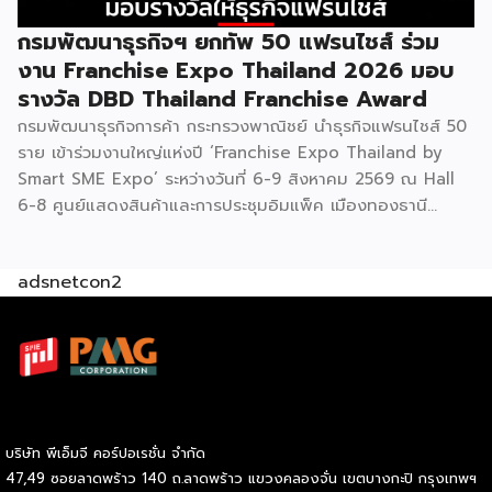
ธุรกิจไทยในทุกเส้นทาง FacebookFacebookXXLINELine
กรมพัฒนาธุรกิจฯ ยกทัพ 50 แฟรนไชส์ ร่วม
งาน Franchise Expo Thailand 2026 มอบ
รางวัล DBD Thailand Franchise Award
กรมพัฒนาธุรกิจการค้า กระทรวงพาณิชย์ นำธุรกิจแฟรนไชส์ 50
ราย เข้าร่วมงานใหญ่แห่งปี ‘Franchise Expo Thailand by
Smart SME Expo’ ระหว่างวันที่ 6-9 สิงหาคม 2569 ณ Hall
6-8 ศูนย์แสดงสินค้าและการประชุมอิมแพ็ค เมืองทองธานี
พร้อมจัดพิธีมอบรางวัล DBD Thailand Franchise Award
2026 ให้แก่ผู้ประกอบธุรกิจแฟรนไชส์ที่อยู่ในการส่งเสริมสนับสนุน
adsnetcon2
ของกรมฯ นายพูนพงษ์ นัยนาภากรณ์ อธิบดีกรมพัฒนาธุรกิจ
การค้า กระทรวงพาณิชย์ เปิดเผยภายหลังเป็นประธานเปิดงาน
“งานแฟรนไชส์ เอ็กซ์โป ไทยแลนด์ บาย สมาร์ท เอสเอ็มอี เอ็กซ์
โป (Franchise Expo Thailand by Smart SME Expo)” ซึ่ง
เป็นงานแสดงธุรกิจแฟรนไชส์ชั้นนำที่จัดขึ้นโดย บริษัท พีเอ็มจี
คอร์ปอเรชัน จำกัด เพื่อยกระดับศักยภาพของผู้ประกอบการและ
เจ้าของธุรกิจที่ต้องการขยายกิจการผ่านระบบแฟรนไชส์ […]
บริษัท พีเอ็มจี คอร์ปอเรชั่น จำกัด
47,49 ซอยลาดพร้าว 140 ถ.ลาดพร้าว แขวงคลองจั่น เขตบางกะปิ กรุงเทพฯ