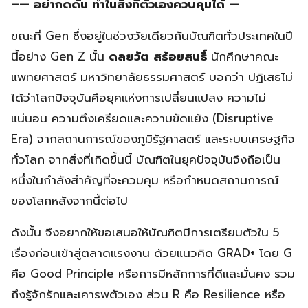
–
— อย่ากดดัน ทำในสิ่งที่ตัวเองควบคุมได้ —
ขณะที่ Gen ซึ่งอยู่ในช่วงวัยเดียวกันบัณฑิตทั่วประเทศในปี
นี้อย่าง Gen Z นั้น
ดลยวัต สร้อยสนธิ์
นักศึกษาคณะ
แพทยศาสตร์ มหาวิทยาลัยธรรมศาสตร์ บอกว่า ปฏิเสธไม่
ได้ว่าโลกปัจจุบันคือยุคแห่งการเปลี่ยนแปลง ความไม่
แน่นอน ความตึงเครียดและความขัดแย้ง (Disruptive
Era) จากสถานการณ์ของภูมิรัฐศาสตร์ และระบบเศรษฐกิจ
ทั่วโลก จากสิ่งที่เกิดขึ้นนี้ บัณฑิตในยุคปัจจุบันจึงถือเป็น
หนึ่งในกำลังสำคัญที่จะควบคุม หรือกำหนดสถานการณ์
ของโลกหลังจากนี้ต่อไป
ดังนั้น จึงอยากให้ขอเสนอให้บัณฑิตมีการเตรียมตัวใน 5
เรื่องก่อนเข้าสู่ตลาดแรงงาน ด้วยแนวคิด GRAD+ โดย G
คือ Good Principle หรือการมีหลักการที่ดีและมั่นคง รวม
ถึงรู้จักรักและเคารพตัวเอง ส่วน R คือ Resilience หรือ