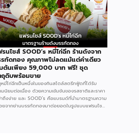
รนไชส์ SOOD’s หมี่ไก่ฉีก ร้านดังจาก
รทัดทอง คุณภาพไม่ลดแม้แต่คำเดียว
ิ่มต้นเพียง 59,000 บาท ฟรี! ชุด
ตถุดิบพร้อมขาย
ูหมี่ไก่ฉีกเป็นหนึ่งในของกินสไตล์สตรีทฟู้ดที่ได้รับ
ามนิยมต่อเนื่อง ด้วยความเข้มข้นของรสชาติและราคา
่เข้าถึงง่าย และ SOOD’s คือแบรนด์ที่นำมาตรฐานความ
่อยจากย่านบรรทัดทองมาต่อยอดในรูปแบบแฟรนไชส์
ผู้ที่อยากมีธุรกิจของตัวเอง ปัจจุบัน SOOD’s
อบคลุมมากกว่า 20 สาขาทั่วกรุงเทพฯ และปริมณฑล
ล่าสุดเปิดรับแฟรนไชส์อย่างเป็นทางการ เริ่มต้นเพียง
,000 บาท ก็สามารถเปิดขายได้ทันที โดยไม่จำเป็น