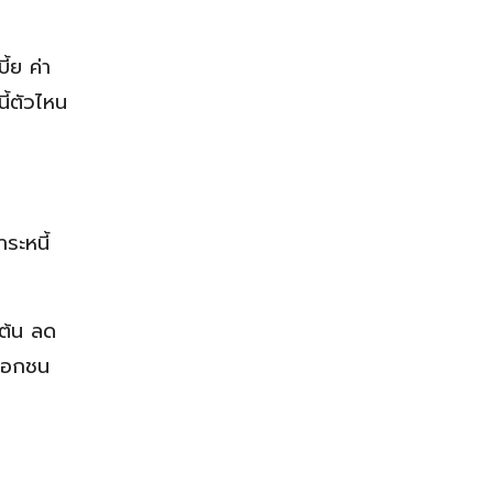
ี้ย ค่า
นี้ตัวไหน
ระหนี้
นต้น ลด
ะเอกชน