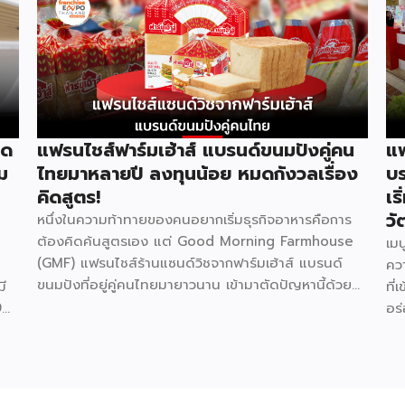
ิด
แฟรนไชส์ฟาร์มเฮ้าส์ แบรนด์ขนมปังคู่คน
แฟ
่ม
ไทยมาหลายปี ลงทุนน้อย หมดกังวลเรื่อง
บร
คิดสูตร!
เร
วั
หนึ่งในความท้าทายของคนอยากเริ่มธุรกิจอาหารคือการ
ต้องคิดค้นสูตรเอง แต่ Good Morning Farmhouse
เมน
(GMF) แฟรนไชส์ร้านแซนด์วิชจากฟาร์มเฮ้าส์ แบรนด์
คว
ขนมปังที่อยู่คู่คนไทยมายาวนาน เข้ามาตัดปัญหานี้ด้วย
ี
ที
สูตรเมนูที่พัฒนาสำเร็จรูปมาให้แล้ว พร้อมความน่าเชื่อถือ
9
อร
ของแบรนด์ที่คนไทยรู้จักดี จุดเด่นของ GMF คือการ
่อ
ให้
ลงทุนที่ไม่สูง ไม่ต้องกังวลเรื่องการคิดสูตรอาหาร เพราะ
ห้
คร
ทุกอย่างมีมาตรฐานจากฟาร์มเฮ้าส์รองรับอยู่แล้ว เหมาะ
t
และ
กับผู้ที่อยากมีธุรกิจของตัวเองแต่ไม่มีพื้นฐานด้านการทำ
59