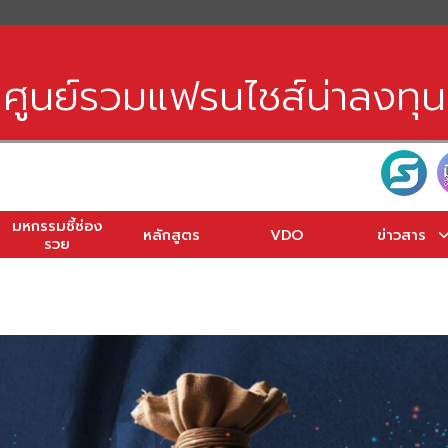
earch
r:
ศูนย์รวมแฟรนไชส์น่าลงทุน
มหกรรมชี้ช่อง
หลักสูตร
VDO
ข่าวสาร
รวย