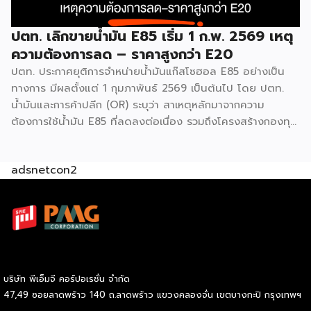
ปตท. เลิกขายน้ำมัน E85 เริ่ม 1 ก.พ. 2569 เหตุ
ความต้องการลด – ราคาสูงกว่า E20
ปตท. ประกาศยุติการจำหน่ายน้ำมันแก๊สโซฮอล E85 อย่างเป็น
ทางการ มีผลตั้งแต่ 1 กุมภาพันธ์ 2569 เป็นต้นไป โดย ปตท.
น้ำมันและการค้าปลีก (OR) ระบุว่า สาเหตุหลักมาจากความ
ต้องการใช้น้ำมัน E85 ที่ลดลงต่อเนื่อง รวมถึงโครงสร้างกองทุน
น้ำมันที่เปลี่ยนไป ทำให้ราคาขายปลีก E85 สูงกว่า E20 จนไม่
สอดคล้องกับตลาด ทั้งนี้ วันที่ 31 มกราคม 2569 จะเป็นวัน
adsnetcon2
สุดท้ายที่คลังน้ำมันจ่าย E85 แต่หลังจากนั้น PTT Station ยัง
สามารถจำหน่ายได้ต่อจนกว่าน้ำมันที่เหลือในถังจะหมด สำหรับ
ทางเลือกทดแทน OR แนะนำให้สถานีบริการพิจารณานำ
ผลิตภัณฑ์กลุ่มพรีเมียมอย่าง Super Power มาจำหน่ายแทน
สามารถติดตามข้อมูลแบบอินไซด์อื่น ๆได้ที่ Facebook : รีวิว
อินไซด์ Website : ชี้ช่องรวย
FacebookFacebookXXLINELine
บริษัท พีเอ็มจี คอร์ปอเรชั่น จำกัด
47,49 ซอยลาดพร้าว 140 ถ.ลาดพร้าว แขวงคลองจั่น เขตบางกะปิ กรุงเทพฯ