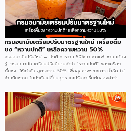
กรมอนามัยเตรียมปรับมาตรฐานใหม่ เครื่องดื่ม
ชง “หวานปกติ” เหลือความหวาน 50%
กรมอนามัยปรับใหม่ → ปกติ = หวาน 50%สายกาแฟ–ชานมต้อง
รู้ กรมอนามัย เตรียมปรับนิยามคำว่า “หวานปกติ” ของเครื่อง
ดื่มชง ให้เท่ากับ สูตรหวาน 50% เพื่อสุขภาพระยะยาว ย้ำชัด ไม่
ห้ามกินหวาน ไม่บังคับเปลี่ยนสูตร แค่ปรับค่าเริ่มต้นของคำว่า
“ปกติ” อยากหวานเพิ่ม ยังสั่งได้เหมือนเดิม ทั้งนี้ ประเด็นเรื่อง
การวัดเปอร์เซ็นต์ความหวานและความเท่ากันของแต่ละร้าน จะมี
การชี้แจงรายละเอียดเพิ่มเติมในการเปิดตัวอย่างเป็นทางการวันที่
11 กุมภาพันธ์นี้ แบรนด์ที่เข้าร่วม Inthanin / Cafe Amazon /
All Cafe / Bellinee’s / Black Canyon สามารถติดตาม
ข้อมูลแบบอินไซด์อื่น ๆได้ที่ Facebook : รีวิวอินไซด์ Website
: ชี้ช่องรวย