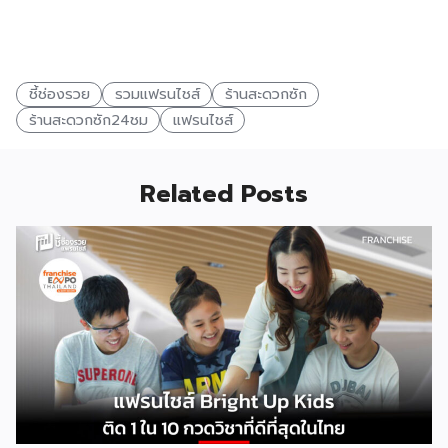
ชี้ช่องรวย
รวมแฟรนไชส์
ร้านสะดวกซัก
ร้านสะดวกซัก24ชม
แฟรนไชส์
Related Posts