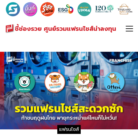
Search
for:
ชี้ช่องรวย ศูนย์รวมแฟรนไชส์น่าลงทุน
แฟรนไชส์