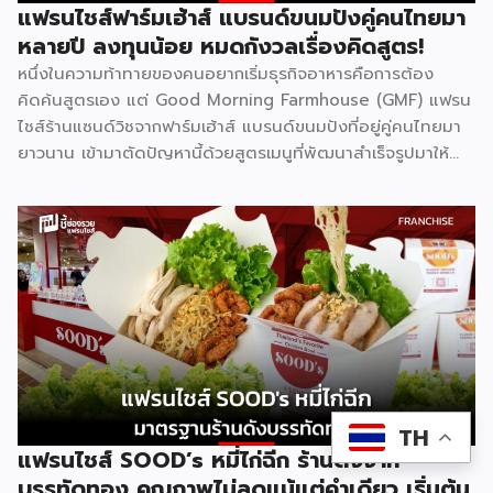
วิชาที่ผู้ปกครองส่วนใหญ่ให้ความสำคัญที่สุดในการติวเสริมให้ลูก
แฟรนไชส์ฟาร์มเฮ้าส์ แบรนด์ขนมปังคู่คนไทยมา
จุดแข็งที่ทำให้แบรนด์ได้รับความเชื่อถือคือการติดอันดับ 1 ใน 10
หลายปี ลงทุนน้อย หมดกังวลเรื่องคิดสูตร!
[…]
หนึ่งในความท้าทายของคนอยากเริ่มธุรกิจอาหารคือการต้อง
คิดค้นสูตรเอง แต่ Good Morning Farmhouse (GMF) แฟรน
ไชส์ร้านแซนด์วิชจากฟาร์มเฮ้าส์ แบรนด์ขนมปังที่อยู่คู่คนไทยมา
ยาวนาน เข้ามาตัดปัญหานี้ด้วยสูตรเมนูที่พัฒนาสำเร็จรูปมาให้
แล้ว พร้อมความน่าเชื่อถือของแบรนด์ที่คนไทยรู้จักดี จุดเด่นของ
GMF คือการลงทุนที่ไม่สูง ไม่ต้องกังวลเรื่องการคิดสูตรอาหาร
เพราะทุกอย่างมีมาตรฐานจากฟาร์มเฮ้าส์รองรับอยู่แล้ว เหมาะกับ
ผู้ที่อยากมีธุรกิจของตัวเองแต่ไม่มีพื้นฐานด้านการทำอาหาร รู้จัก
Good Morning Farmhouse ก่อนตัดสินใจ Good Morning
Farmhouse เป็นโครงการแฟรนไชส์ภายใต้บริษัทฟาร์มเฮ้าส์ ที่
เปิดโอกาสให้ผู้สนใจมีธุรกิจเป็นของตัวเอง ประกอบการได้ในเวลา
สั้นๆ โดยผู้ร่วมค้าจะได้รับสิทธิ์พิเศษในการซื้อส่วนผสมแซนด์วิช
สูตรเฉพาะจากฟาร์มเฮ้าส์โดยตรง พร้อมการสนับสนุนด้าน
อุปกรณ์ วัตถุดิบ และการอบรมทักษะการทำแซนด์วิชอย่างถูกวิธี
TH
ตามหลักสุขาภิบาลและอนามัย เมนูของแบรนด์มีให้เลือกถึง 8 ไส้
แฟรนไชส์ SOOD’s หมี่ไก่ฉีก ร้านดังจาก
ได้แก่ แซนด์วิชโฮลวีตไส้แฮมหมูหยอง ไส้แฮม ไส้ปูอัด ไส้ไข่ดาว
บรรทัดทอง คุณภาพไม่ลดแม้แต่คำเดียว เริ่มต้น