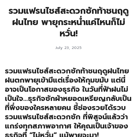
รวมแฟรนไชส์สะดวกซักท้าชนฤดู
ฝนไทย พายุกระหน่ำแค่ไหนก็ไม่
หวั่น!
July 23, 2025
รวมแฟรนไชส์สะดวกซักท้าชนฤดูฝนไทย
ฝนตกพายุเข้ามีแต่เรื่องให้กุมขมับ แต่นี่
อาจเป็นโอกาสของธุรกิจ ในวันที่ฟ้าฝนไม่
เป็นใจ…ธุรกิจซักผ้าหยอดเหรียญกลับเป็น
ที่พึ่งของใครหลายคน ชี้ช่องรวยได้รวบ
รวมแฟรนไชส์สะดวกซัก ที่พิสูจน์แล้วว่า
แกร่งทุกสภาพอากาศ ให้คุณเป็นเจ้าของ
ธุรกิจที่ “ไม่หวั่น” แม้พายุจะมา!