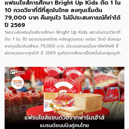
แฟรนไชส์การศึกษา Bright Up Kids ติด 1 ใน
10 กวดวิชาที่ดีที่สุดในไทย ลงทุนเริ่มต้น
79,000 บาท คืนทุนไว ไม่มีประสบการณ์ก็ทำได้
ปี 2569
วิเคราะห์แฟรนไชส์การศึกษา Bright Up Kids สถาบันกวดวิชาที่
ติด 1 ใน 10 ของประเทศไทย หลักสูตรครบ คณิต วิทย์ อังกฤษ
ลงทุนเริ่มต้นเพียง 79,000 บาท มีระบบเทรนมืออาชีพให้ฟรี ชี้
ช่องรวยเจาะทุกมิติ ปี 2569 ธุรกิจการศึกษาเป็นหนึ่งในกลุ่มธุรกิจ
ที่มีความต้องการต่อเนื่องไม่ว่าเศรษฐกิจจะเป็นอย่างไร เพราะผู้
ปกครองไทยให้ความสำคัญกับการเรียนของลูกหลานเสมอ และ
Bright Up Kids คือแบรนด์แฟรนไชส์การศึกษาที่เข้ามาตอบ
โจทย์นี้ ด้วยหลักสูตรที่ได้รับการยอมรับว่าติด 1 ใน 10 กวดวิชาที่
ดีที่สุดในประเทศไทย จุดเด่นสำคัญคืองบลงทุนเริ่มต้นเพียง
79,000 บาท พร้อมระบบเทรนแบบมืออาชีพให้ฟรี ทำให้ผู้ที่ไม่มี
ประสบการณ์ด้านการสอนมาก่อนก็สามารถเป็นเจ้าของธุรกิจกวด
วิชาได้ รู้จัก Bright Up Kids ก่อนตัดสินใจ Bright Up Kids
เป็นแฟรนไชส์การศึกษาที่มีหลักสูตรครบ จบที่เดียว ครอบคลุม
วิชาหลักอย่างคณิตศาสตร์ วิทยาศาสตร์ และภาษาอังกฤษ ซึ่งเป็น