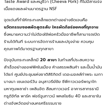
Taste Award และหมูชีวา (Cheeva Pork) ที่ไม่มีสารเร่ง
เนื้อแดงและผ่านมาตรฐาน NSF
จุดเด่นที่ทำให้กระทะเหล็กแตกต่างอย่างชัดเจนคือ
นวัตกรรมซอสผัดสูตรลับ ใครผัดก็อร่อยคงที่ทุกจาน
ซึ่งหมายความว่าไม่ต้องใช้พ่อครัวมืออาชีพก็สามารถเปิด
ร้านได้ทันที ระบบการจัดการร้านและปรุงง่าย ควบคุม
คุณภาพได้มาตรฐานทุกสาขา
ปัจจุบันกระทะเหล็กมี
20 สาขา
ในทำเลที่ประสบความ
สำเร็จอย่างออฟฟิศในเมือง ห้างสรรพสินค้า และปั๊มน้ำมัน
ได้แก่ ศูนย์ประชุมแห่งชาติสิริกิตต์ เดอะมอลล์ท่าพระ เมกา
บางนา เซนเตอร์วัน อนุสาวรีย์ชัย ซีพีทาวเวอร์พญาไท
มหาทุนพลาซ่า เพลินจิต สีลมทาวเวอร์ อาคารสาทรธานี
ทรูดิจิทัล พาร์ค ฟอร์จูนทาวน์ พหลโยธิน 40 และสาขาใน
ต่างจังหวัดอย่างนครศรีธรรมราช