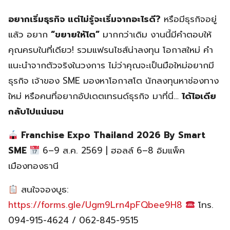
อยากเริ่มธุรกิจ แต่ไม่รู้จะเริ่มจากอะไรดี?
หรือมีธุรกิจอยู่
แล้ว อยาก
“ขยายให้โต”
มากกว่าเดิม งานนี้มีคำตอบให้
คุณครบในที่เดียว! รวมแฟรนไชส์น่าลงทุน โอกาสใหม่ คำ
แนะนำจากตัวจริงในวงการ ไม่ว่าคุณจะเป็นมือใหม่อยากมี
ธุรกิจ เจ้าของ SME มองหาโอกาสโต นักลงทุนหาช่องทาง
ใหม่ หรือคนที่อยากอัปเดตเทรนด์ธุรกิจ มาที่นี่…
ได้ไอเดีย
กลับไปแน่นอน
Franchise Expo Thailand 2026 By Smart
SME
6–9 ส.ค. 2569 | ฮอลล์ 6–8 อิมแพ็ค
เมืองทองธานี
สนใจจองบูธ:
https://forms.gle/Ugm9Lrn4pFQbee9H8
โทร.
094-915-4624 / 062-845-9515