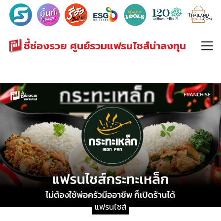
Search
for:
ชี้ช่องรวย ศูนย์รวมแฟรนไชส์น่าลงทุน
แฟรนไชส์