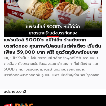
Good Morning Farmhouse ก่อนตัดสินใจ Good Morning
Farmhouse เป็นโครงการแฟรนไชส์ภายใต้บริษัทฟาร์มเฮ้าส์ ที่
เปิดโอกาสให้ผู้สนใจมีธุรกิจเป็นของตัวเอง ประกอบการได้ในเวลา
สั้นๆ โดยผู้ร่วมค้าจะได้รับสิทธิ์พิเศษในการซื้อส่วนผสมแซนด์วิช
สูตรเฉพาะจากฟาร์มเฮ้าส์โดยตรง พร้อมการสนับสนุนด้าน
อุปกรณ์ วัตถุดิบ และการอบรมทักษะการทำแซนด์วิชอย่างถูกวิธี
ตามหลักสุขาภิบาลและอนามัย เมนูของแบรนด์มีให้เลือกถึง 8 ไส้
แฟรนไชส์ SOOD’s หมี่ไก่ฉีก ร้านดังจาก
ได้แก่ แซนด์วิชโฮลวีตไส้แฮมหมูหยอง ไส้แฮม ไส้ปูอัด ไส้ไข่ดาว
บรรทัดทอง คุณภาพไม่ลดแม้แต่คำเดียว เริ่มต้น
หมูหยองพริกเผา ไส้เทสตี้แฮม ไส้ทูน่าหมูหยอง ไส้ทูน่า และไส้
เพียง 59,000 บาท ฟรี! ชุดวัตถุดิบพร้อมขาย
หมูหยองพริกเผา ครอบคลุมทั้งรสชาติคลาสสิกและรสชาติที่คน
เมนูหมี่ไก่ฉีกเป็นหนึ่งในของกินสไตล์สตรีทฟู้ดที่ได้รับความนิยม
ไทยคุ้นเคย ปรัชญาสำคัญที่ผู้ร่วมค้าต้องยึดถือคือ “แซนด์วิชมี
ต่อเนื่อง ด้วยความเข้มข้นของรสชาติและราคาที่เข้าถึงง่าย และ
คุณภาพ ใหม่ สด สะอาด อร่อย” ภายใต้มาตรฐานของฟาร์มเฮ้าส์
SOOD’s คือแบรนด์ที่นำมาตรฐานความอร่อยจากย่าน
ปัจจุบัน GMF ได้รับความนิยมกระจายอยู่ทั่วกรุงเทพฯ และ
บรรทัดทองมาต่อยอดในรูปแบบแฟรนไชส์ให้ผู้ที่อยากมีธุรกิจของ
ปริมณฑล […]
ตัวเอง ปัจจุบัน SOOD’s ครอบคลุมมากกว่า 20 สาขาทั่ว
กรุงเทพฯ และปริมณฑล และล่าสุดเปิดรับแฟรนไชส์อย่างเป็น
adsnetcon2
ทางการ เริ่มต้นเพียง 59,000 บาท ก็สามารถเปิดขายได้ทันที
โดยไม่จำเป็นต้องมีประสบการณ์มาก่อน รู้จัก SOOD’s หมี่ไก่ฉีก
ก่อนตัดสินใจ จุดขายหลักของ SOOD’s คือความอร่อยแบบต้น