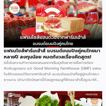
Bright Up Kids คือแบรนด์แฟรนไชส์การศึกษาที่เข้ามาตอบ
โจทย์นี้ ด้วยหลักสูตรที่ได้รับการยอมรับว่าติด 1 ใน 10 กวดวิชาที่
ดีที่สุดในประเทศไทย จุดเด่นสำคัญคืองบลงทุนเริ่มต้นเพียง
79,000 บาท พร้อมระบบเทรนแบบมืออาชีพให้ฟรี ทำให้ผู้ที่ไม่มี
ประสบการณ์ด้านการสอนมาก่อนก็สามารถเป็นเจ้าของธุรกิจกวด
วิชาได้ รู้จัก Bright Up Kids ก่อนตัดสินใจ Bright Up Kids
เป็นแฟรนไชส์การศึกษาที่มีหลักสูตรครบ จบที่เดียว ครอบคลุม
วิชาหลักอย่างคณิตศาสตร์ วิทยาศาสตร์ และภาษาอังกฤษ ซึ่งเป็น
วิชาที่ผู้ปกครองส่วนใหญ่ให้ความสำคัญที่สุดในการติวเสริมให้ลูก
แฟรนไชส์ฟาร์มเฮ้าส์ แบรนด์ขนมปังคู่คนไทยมา
จุดแข็งที่ทำให้แบรนด์ได้รับความเชื่อถือคือการติดอันดับ 1 ใน 10
หลายปี ลงทุนน้อย หมดกังวลเรื่องคิดสูตร!
[…]
หนึ่งในความท้าทายของคนอยากเริ่มธุรกิจอาหารคือการต้อง
คิดค้นสูตรเอง แต่ Good Morning Farmhouse (GMF) แฟรน
ไชส์ร้านแซนด์วิชจากฟาร์มเฮ้าส์ แบรนด์ขนมปังที่อยู่คู่คนไทยมา
ยาวนาน เข้ามาตัดปัญหานี้ด้วยสูตรเมนูที่พัฒนาสำเร็จรูปมาให้
แล้ว พร้อมความน่าเชื่อถือของแบรนด์ที่คนไทยรู้จักดี จุดเด่นของ
GMF คือการลงทุนที่ไม่สูง ไม่ต้องกังวลเรื่องการคิดสูตรอาหาร
เพราะทุกอย่างมีมาตรฐานจากฟาร์มเฮ้าส์รองรับอยู่แล้ว เหมาะกับ
ผู้ที่อยากมีธุรกิจของตัวเองแต่ไม่มีพื้นฐานด้านการทำอาหาร รู้จัก