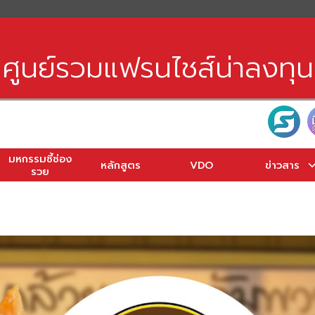
earch
r:
ศูนย์รวมแฟรนไชส์น่าลงทุน
มหกรรมชี้ช่อง
หลักสูตร
VDO
ข่าวสาร
รวย