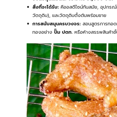
สิ่งที่จะได้รับ:
คีออสดีไซน์ทันสมัย, อุปกรณ
วัตถุดิบ), และวัตถุดิบตั้งต้นพร้อมขาย
การสนับสนุนครบวงจร:
สอนสูตรการทอดแบบ
ทองอย่าง
ปั๊ม ปตท.
หรือห้างสรรพสินค้าชั