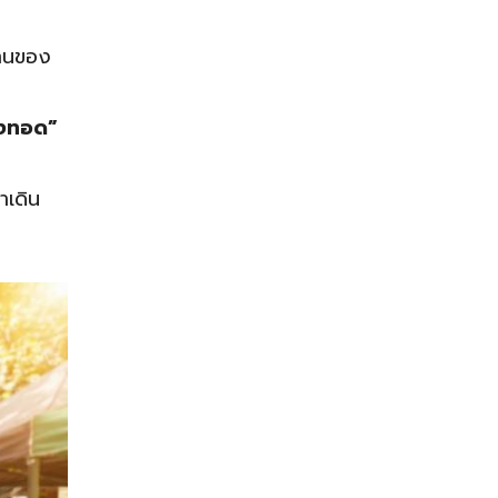
านของ
้งทอด”
าเดิน