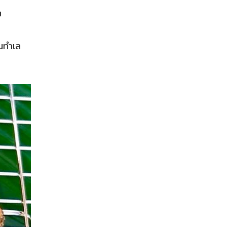
ม
นทำเล