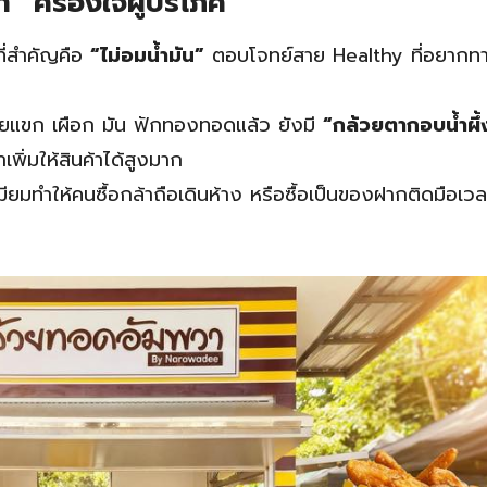
วา” ครองใจผู้บริโภค
ี่สำคัญคือ
“ไม่อมน้ำมัน”
ตอบโจทย์สาย Healthy ที่อยากท
แขก เผือก มัน ฟักทองทอดแล้ว ยังมี
“กล้วยตากอบน้ำผึ
าเพิ่มให้สินค้าได้สูงมาก
เมียมทำให้คนซื้อกล้าถือเดินห้าง หรือซื้อเป็นของฝากติดมือเวล