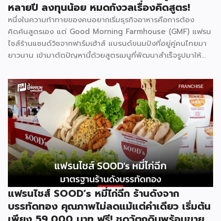
หลายปี ลงทุนน้อย หมดกังวลเรื่องคิดสูตร!
[…]
หนึ่งในความท้าทายของคนอยากเริ่มธุรกิจอาหารคือการต้อง
คิดค้นสูตรเอง แต่ Good Morning Farmhouse (GMF) แฟรน
ไชส์ร้านแซนด์วิชจากฟาร์มเฮ้าส์ แบรนด์ขนมปังที่อยู่คู่คนไทยมา
ยาวนาน เข้ามาตัดปัญหานี้ด้วยสูตรเมนูที่พัฒนาสำเร็จรูปมาให้
แล้ว พร้อมความน่าเชื่อถือของแบรนด์ที่คนไทยรู้จักดี จุดเด่นของ
GMF คือการลงทุนที่ไม่สูง ไม่ต้องกังวลเรื่องการคิดสูตรอาหาร
เพราะทุกอย่างมีมาตรฐานจากฟาร์มเฮ้าส์รองรับอยู่แล้ว เหมาะกับ
ผู้ที่อยากมีธุรกิจของตัวเองแต่ไม่มีพื้นฐานด้านการทำอาหาร รู้จัก
Good Morning Farmhouse ก่อนตัดสินใจ Good Morning
Farmhouse เป็นโครงการแฟรนไชส์ภายใต้บริษัทฟาร์มเฮ้าส์ ที่
เปิดโอกาสให้ผู้สนใจมีธุรกิจเป็นของตัวเอง ประกอบการได้ในเวลา
สั้นๆ โดยผู้ร่วมค้าจะได้รับสิทธิ์พิเศษในการซื้อส่วนผสมแซนด์วิช
สูตรเฉพาะจากฟาร์มเฮ้าส์โดยตรง พร้อมการสนับสนุนด้าน
อุปกรณ์ วัตถุดิบ และการอบรมทักษะการทำแซนด์วิชอย่างถูกวิธี
ตามหลักสุขาภิบาลและอนามัย เมนูของแบรนด์มีให้เลือกถึง 8 ไส้
แฟรนไชส์ SOOD’s หมี่ไก่ฉีก ร้านดังจาก
ได้แก่ แซนด์วิชโฮลวีตไส้แฮมหมูหยอง ไส้แฮม ไส้ปูอัด ไส้ไข่ดาว
บรรทัดทอง คุณภาพไม่ลดแม้แต่คำเดียว เริ่มต้น
หมูหยองพริกเผา ไส้เทสตี้แฮม ไส้ทูน่าหมูหยอง ไส้ทูน่า และไส้
เพียง 59,000 บาท ฟรี! ชุดวัตถุดิบพร้อมขาย