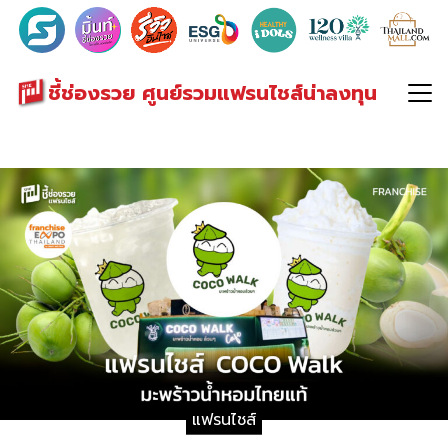
Search
for:
ชี้ช่องรวย ศูนย์รวมแฟรนไชส์น่าลงทุน
แฟรนไชส์