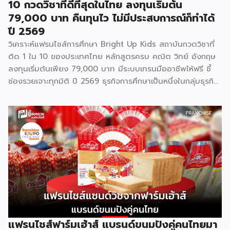
10 กวดวิชาที่ดีที่สุดในไทย ลงทุนเริ่มต้น
79,000 บาท คืนทุนไว ไม่มีประสบการณ์ก็ทำได้
ปี 2569
วิเคราะห์แฟรนไชส์การศึกษา Bright Up Kids สถาบันกวดวิชาที่
ติด 1 ใน 10 ของประเทศไทย หลักสูตรครบ คณิต วิทย์ อังกฤษ
ลงทุนเริ่มต้นเพียง 79,000 บาท มีระบบเทรนมืออาชีพให้ฟรี ชี้
ช่องรวยเจาะทุกมิติ ปี 2569 ธุรกิจการศึกษาเป็นหนึ่งในกลุ่มธุรกิจ
ที่มีความต้องการต่อเนื่องไม่ว่าเศรษฐกิจจะเป็นอย่างไร เพราะผู้
ปกครองไทยให้ความสำคัญกับการเรียนของลูกหลานเสมอ และ
Bright Up Kids คือแบรนด์แฟรนไชส์การศึกษาที่เข้ามาตอบ
โจทย์นี้ ด้วยหลักสูตรที่ได้รับการยอมรับว่าติด 1 ใน 10 กวดวิชาที่
ดีที่สุดในประเทศไทย จุดเด่นสำคัญคืองบลงทุนเริ่มต้นเพียง
79,000 บาท พร้อมระบบเทรนแบบมืออาชีพให้ฟรี ทำให้ผู้ที่ไม่มี
ประสบการณ์ด้านการสอนมาก่อนก็สามารถเป็นเจ้าของธุรกิจกวด
วิชาได้ รู้จัก Bright Up Kids ก่อนตัดสินใจ Bright Up Kids
เป็นแฟรนไชส์การศึกษาที่มีหลักสูตรครบ จบที่เดียว ครอบคลุม
วิชาหลักอย่างคณิตศาสตร์ วิทยาศาสตร์ และภาษาอังกฤษ ซึ่งเป็น
วิชาที่ผู้ปกครองส่วนใหญ่ให้ความสำคัญที่สุดในการติวเสริมให้ลูก
แฟรนไชส์ฟาร์มเฮ้าส์ แบรนด์ขนมปังคู่คนไทยมา
จุดแข็งที่ทำให้แบรนด์ได้รับความเชื่อถือคือการติดอันดับ 1 ใน 10