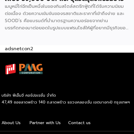
หมูหยองพริกเผา ครอบคลุมทั้งรสชาติคลาสสิกและรสชาติที่คน
เมนูหมี่ไก่ฉีกเป็นหนึ่งในของกินสไตล์สตรีทฟู้ดที่ได้รับความนิยม
ไทยคุ้นเคย ปรัชญาสำคัญที่ผู้ร่วมค้าต้องยึดถือคือ “แซนด์วิชมี
ต่อเนื่อง ด้วยความเข้มข้นของรสชาติและราคาที่เข้าถึงง่าย และ
คุณภาพ ใหม่ สด สะอาด อร่อย” ภายใต้มาตรฐานของฟาร์มเฮ้าส์
SOOD’s คือแบรนด์ที่นำมาตรฐานความอร่อยจากย่าน
ปัจจุบัน GMF ได้รับความนิยมกระจายอยู่ทั่วกรุงเทพฯ และ
บรรทัดทองมาต่อยอดในรูปแบบแฟรนไชส์ให้ผู้ที่อยากมีธุรกิจของ
ปริมณฑล […]
ตัวเอง ปัจจุบัน SOOD’s ครอบคลุมมากกว่า 20 สาขาทั่ว
กรุงเทพฯ และปริมณฑล และล่าสุดเปิดรับแฟรนไชส์อย่างเป็น
adsnetcon2
ทางการ เริ่มต้นเพียง 59,000 บาท ก็สามารถเปิดขายได้ทันที
โดยไม่จำเป็นต้องมีประสบการณ์มาก่อน รู้จัก SOOD’s หมี่ไก่ฉีก
ก่อนตัดสินใจ จุดขายหลักของ SOOD’s คือความอร่อยแบบต้น
ตำรับ มาตรฐานเดียวกับร้านดังจากบรรทัดทอง แต่นำมาปรับให้
เข้าถึงได้ง่ายขึ้นในราคาที่จับต้องได้ โดยไม่ลดทอนคุณภาพ
วัตถุดิบคัดสรรสดใหม่ทุกขั้นตอน และควบคุมมาตรฐานให้ทุก
กล่องมีรสชาติสม่ำเสมอไม่ว่าจะสั่งจากสาขาไหน เมนูของแบรนด์
บริษัท พีเอ็มจี คอร์ปอเรชั่น จำกัด
เน้นความเรียบง่ายแต่จัดเต็มด้านรสชาติ ได้แก่ หมี่ไก่ฉีก ไซส์ S
47,49 ซอยลาดพร้าว 140 ถ.ลาดพร้าว แขวงคลองจั่น เขตบางกะปิ กรุงเทพฯ
ราคา 69 บาท และไซส์ M ราคา 85 บาท หมี่ไก่แซ่บไซส์ M ราคา
89 บาท และหมี่หมูย่างไซส์ M ราคา 120 บาท จุดเด่นอยู่ที่เส้นหมี่
นุ่มกำลังดี เนื้อไก่ฉีกแน่น หมูย่างหอมฉ่ำ […]
About Us
Partner with Us
Contact us