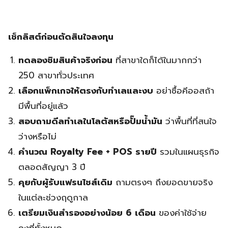
เช็กลิสต์ก่อนตัดสินใจลงทุน
ทดลองชิมสินค้าจริงก่อน
ที่สาขาใดก็ได้ในมากกว่า
250 สาขาทั่วประเทศ
เลือกแพ็กเกจให้ตรงกับทำเลและงบ
อย่าซื้อคีออสถ้า
มีพื้นที่อยู่แล้ว
สอบถามดีลทำเลในโลตัสหรือปั๊มน้ำมัน
ว่าพื้นที่ที่สนใจ
ว่างหรือไม่
คำนวณ Royalty Fee + POS รายปี
รวมในแผนธุรกิจ
ตลอดสัญญา 3 ปี
คุยกับผู้รับแฟรนไชส์เดิม
ถามตรงๆ ถึงยอดขายจริง
ในแต่ละช่วงฤดูกาล
เตรียมเงินสำรองอย่างน้อย 6 เดือน
ของค่าใช้จ่าย
คงที่ทั้งหมด