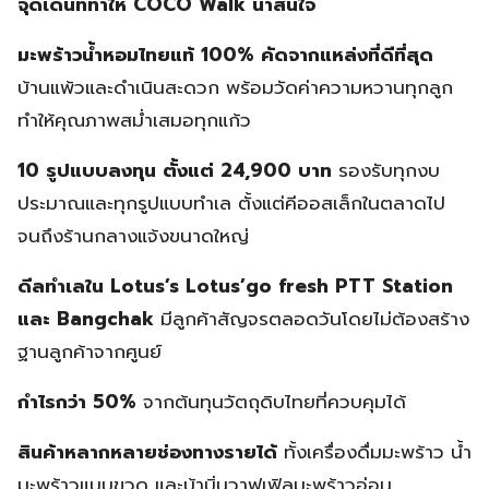
จุดเด่นที่ทำให้ COCO Walk น่าสนใจ
มะพร้าวน้ำหอมไทยแท้ 100% คัดจากแหล่งที่ดีที่สุด
บ้านแพ้วและดำเนินสะดวก พร้อมวัดค่าความหวานทุกลูก
ทำให้คุณภาพสม่ำเสมอทุกแก้ว
10 รูปแบบลงทุน ตั้งแต่ 24,900 บาท
รองรับทุกงบ
ประมาณและทุกรูปแบบทำเล ตั้งแต่คีออสเล็กในตลาดไป
จนถึงร้านกลางแจ้งขนาดใหญ่
ดีลทำเลใน Lotus’s Lotus’go fresh PTT Station
และ Bangchak
มีลูกค้าสัญจรตลอดวันโดยไม่ต้องสร้าง
ฐานลูกค้าจากศูนย์
กำไรกว่า 50%
จากต้นทุนวัตถุดิบไทยที่ควบคุมได้
สินค้าหลากหลายช่องทางรายได้
ทั้งเครื่องดื่มมะพร้าว น้ำ
มะพร้าวแบบขวด และบ้าบิ่นวาฟเฟิลมะพร้าวอ่อน