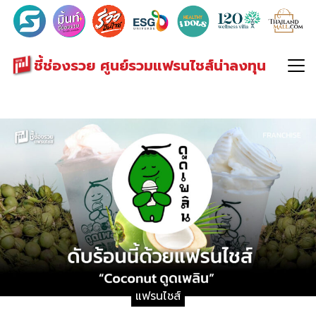
Search
for:
ชี้ช่องรวย ศูนย์รวมแฟรนไชส์น่าลงทุน
แฟรนไชส์