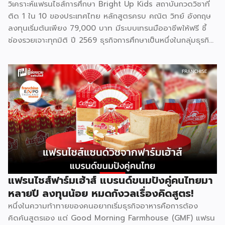
วิเคราะห์แฟรนไชส์การศึกษา Bright Up Kids สถาบันกวดวิชาที่
ติด 1 ใน 10 ของประเทศไทย หลักสูตรครบ คณิต วิทย์ อังกฤษ
ลงทุนเริ่มต้นเพียง 79,000 บาท มีระบบเทรนมืออาชีพให้ฟรี ชี้
ช่องรวยเจาะทุกมิติ ปี 2569 ธุรกิจการศึกษาเป็นหนึ่งในกลุ่มธุรกิจ
ที่มีความต้องการต่อเนื่องไม่ว่าเศรษฐกิจจะเป็นอย่างไร เพราะผู้
ปกครองไทยให้ความสำคัญกับการเรียนของลูกหลานเสมอ และ
Bright Up Kids คือแบรนด์แฟรนไชส์การศึกษาที่เข้ามาตอบ
โจทย์นี้ ด้วยหลักสูตรที่ได้รับการยอมรับว่าติด 1 ใน 10 กวดวิชาที่
ดีที่สุดในประเทศไทย จุดเด่นสำคัญคืองบลงทุนเริ่มต้นเพียง
79,000 บาท พร้อมระบบเทรนแบบมืออาชีพให้ฟรี ทำให้ผู้ที่ไม่มี
ประสบการณ์ด้านการสอนมาก่อนก็สามารถเป็นเจ้าของธุรกิจกวด
วิชาได้ รู้จัก Bright Up Kids ก่อนตัดสินใจ Bright Up Kids
เป็นแฟรนไชส์การศึกษาที่มีหลักสูตรครบ จบที่เดียว ครอบคลุม
วิชาหลักอย่างคณิตศาสตร์ วิทยาศาสตร์ และภาษาอังกฤษ ซึ่งเป็น
วิชาที่ผู้ปกครองส่วนใหญ่ให้ความสำคัญที่สุดในการติวเสริมให้ลูก
แฟรนไชส์ฟาร์มเฮ้าส์ แบรนด์ขนมปังคู่คนไทยมา
จุดแข็งที่ทำให้แบรนด์ได้รับความเชื่อถือคือการติดอันดับ 1 ใน 10
หลายปี ลงทุนน้อย หมดกังวลเรื่องคิดสูตร!
[…]
หนึ่งในความท้าทายของคนอยากเริ่มธุรกิจอาหารคือการต้อง
คิดค้นสูตรเอง แต่ Good Morning Farmhouse (GMF) แฟรน