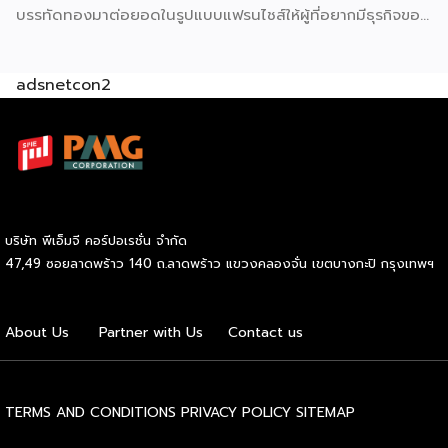
บรรทัดทองมาต่อยอดในรูปแบบแฟรนไชส์ให้ผู้ที่อยากมีธุรกิจของ
ปริมณฑล […]
ตัวเอง ปัจจุบัน SOOD’s ครอบคลุมมากกว่า 20 สาขาทั่ว
กรุงเทพฯ และปริมณฑล และล่าสุดเปิดรับแฟรนไชส์อย่างเป็น
adsnetcon2
ทางการ เริ่มต้นเพียง 59,000 บาท ก็สามารถเปิดขายได้ทันที
โดยไม่จำเป็นต้องมีประสบการณ์มาก่อน รู้จัก SOOD’s หมี่ไก่ฉีก
ก่อนตัดสินใจ จุดขายหลักของ SOOD’s คือความอร่อยแบบต้น
ตำรับ มาตรฐานเดียวกับร้านดังจากบรรทัดทอง แต่นำมาปรับให้
เข้าถึงได้ง่ายขึ้นในราคาที่จับต้องได้ โดยไม่ลดทอนคุณภาพ
วัตถุดิบคัดสรรสดใหม่ทุกขั้นตอน และควบคุมมาตรฐานให้ทุก
กล่องมีรสชาติสม่ำเสมอไม่ว่าจะสั่งจากสาขาไหน เมนูของแบรนด์
บริษัท พีเอ็มจี คอร์ปอเรชั่น จำกัด
เน้นความเรียบง่ายแต่จัดเต็มด้านรสชาติ ได้แก่ หมี่ไก่ฉีก ไซส์ S
47,49 ซอยลาดพร้าว 140 ถ.ลาดพร้าว แขวงคลองจั่น เขตบางกะปิ กรุงเทพฯ
ราคา 69 บาท และไซส์ M ราคา 85 บาท หมี่ไก่แซ่บไซส์ M ราคา
89 บาท และหมี่หมูย่างไซส์ M ราคา 120 บาท จุดเด่นอยู่ที่เส้นหมี่
นุ่มกำลังดี เนื้อไก่ฉีกแน่น หมูย่างหอมฉ่ำ […]
About Us
Partner with Us
Contact us
TERMS AND CONDITIONS
PRIVACY POLICY
SITEMAP