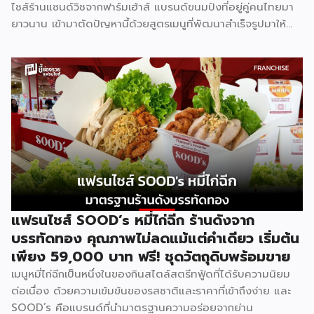
ไชส์ร้านแซนด์วิชจากฟาร์มเฮ้าส์ แบรนด์ขนมปังที่อยู่คู่คนไทยมา
ยาวนาน เข้ามาตัดปัญหานี้ด้วยสูตรเมนูที่พัฒนาสำเร็จรูปมาให้
แล้ว พร้อมความน่าเชื่อถือของแบรนด์ที่คนไทยรู้จักดี จุดเด่นของ
GMF คือการลงทุนที่ไม่สูง ไม่ต้องกังวลเรื่องการคิดสูตรอาหาร
เพราะทุกอย่างมีมาตรฐานจากฟาร์มเฮ้าส์รองรับอยู่แล้ว เหมาะกับ
ผู้ที่อยากมีธุรกิจของตัวเองแต่ไม่มีพื้นฐานด้านการทำอาหาร รู้จัก
Good Morning Farmhouse ก่อนตัดสินใจ Good Morning
Farmhouse เป็นโครงการแฟรนไชส์ภายใต้บริษัทฟาร์มเฮ้าส์ ที่
เปิดโอกาสให้ผู้สนใจมีธุรกิจเป็นของตัวเอง ประกอบการได้ในเวลา
สั้นๆ โดยผู้ร่วมค้าจะได้รับสิทธิ์พิเศษในการซื้อส่วนผสมแซนด์วิช
สูตรเฉพาะจากฟาร์มเฮ้าส์โดยตรง พร้อมการสนับสนุนด้าน
อุปกรณ์ วัตถุดิบ และการอบรมทักษะการทำแซนด์วิชอย่างถูกวิธี
ตามหลักสุขาภิบาลและอนามัย เมนูของแบรนด์มีให้เลือกถึง 8 ไส้
แฟรนไชส์ SOOD’s หมี่ไก่ฉีก ร้านดังจาก
ได้แก่ แซนด์วิชโฮลวีตไส้แฮมหมูหยอง ไส้แฮม ไส้ปูอัด ไส้ไข่ดาว
บรรทัดทอง คุณภาพไม่ลดแม้แต่คำเดียว เริ่มต้น
หมูหยองพริกเผา ไส้เทสตี้แฮม ไส้ทูน่าหมูหยอง ไส้ทูน่า และไส้
เพียง 59,000 บาท ฟรี! ชุดวัตถุดิบพร้อมขาย
หมูหยองพริกเผา ครอบคลุมทั้งรสชาติคลาสสิกและรสชาติที่คน
เมนูหมี่ไก่ฉีกเป็นหนึ่งในของกินสไตล์สตรีทฟู้ดที่ได้รับความนิยม
ไทยคุ้นเคย ปรัชญาสำคัญที่ผู้ร่วมค้าต้องยึดถือคือ “แซนด์วิชมี
ต่อเนื่อง ด้วยความเข้มข้นของรสชาติและราคาที่เข้าถึงง่าย และ
คุณภาพ ใหม่ สด สะอาด อร่อย” ภายใต้มาตรฐานของฟาร์มเฮ้าส์
SOOD’s คือแบรนด์ที่นำมาตรฐานความอร่อยจากย่าน
ปัจจุบัน GMF ได้รับความนิยมกระจายอยู่ทั่วกรุงเทพฯ และ