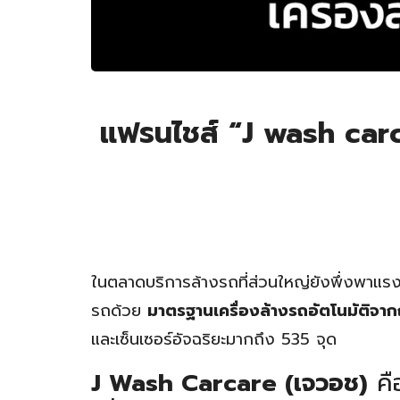
แฟรนไชส์ “J wash carc
ในตลาดบริการล้างรถที่ส่วนใหญ่ยังพึ่งพาแรง
รถด้วย
มาตรฐานเครื่องล้างรถอัตโนมัติจากญี
และเซ็นเซอร์อัจฉริยะมากถึง 535 จุด
J Wash Carcare (เจวอช)
คื