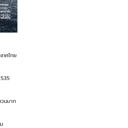
ระเทศไทย
ง 535
นวนมาก
อม