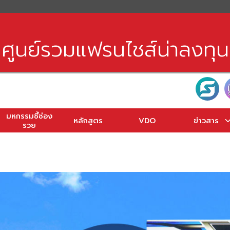
earch
r:
ศูนย์รวมแฟรนไชส์น่าลงทุน
มหกรรมชี้ช่อง
หลักสูตร
VDO
ข่าวสาร
รวย