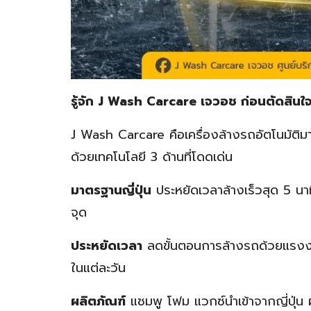
รู้จัก J Wash Carcare เจวอช ก่อนตัดสินใ
J Wash Carcare คือเครื่องล้างรถอัตโนมัติมา
ด้วยเทคโนโลยี 3 ด้านที่โดดเด่น
มาตรฐานญี่ปุ่น
ประหยัดเวลาล้างเร็วสุด 5 นา
จุด
ประหยัดเวลา
ลดขั้นตอนการล้างรถด้วยแรง
ในแต่ละวัน
ผลิตภัณฑ์
แชมพู โฟม แวกซ์นำเข้าจากญี่ปุ่น ผ