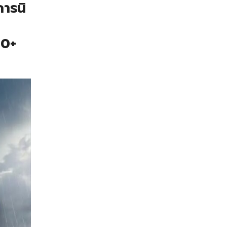
การนิ
30+