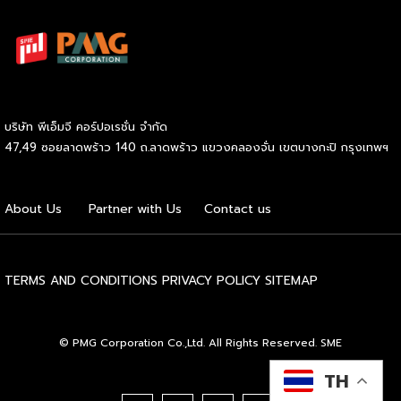
โดยไม่จำเป็นต้องมีประสบการณ์มาก่อน รู้จัก SOOD’s หมี่ไก่ฉีก
ก่อนตัดสินใจ จุดขายหลักของ SOOD’s คือความอร่อยแบบต้น
ตำรับ มาตรฐานเดียวกับร้านดังจากบรรทัดทอง แต่นำมาปรับให้
เข้าถึงได้ง่ายขึ้นในราคาที่จับต้องได้ โดยไม่ลดทอนคุณภาพ
วัตถุดิบคัดสรรสดใหม่ทุกขั้นตอน และควบคุมมาตรฐานให้ทุก
กล่องมีรสชาติสม่ำเสมอไม่ว่าจะสั่งจากสาขาไหน เมนูของแบรนด์
บริษัท พีเอ็มจี คอร์ปอเรชั่น จำกัด
เน้นความเรียบง่ายแต่จัดเต็มด้านรสชาติ ได้แก่ หมี่ไก่ฉีก ไซส์ S
47,49 ซอยลาดพร้าว 140 ถ.ลาดพร้าว แขวงคลองจั่น เขตบางกะปิ กรุงเทพฯ
ราคา 69 บาท และไซส์ M ราคา 85 บาท หมี่ไก่แซ่บไซส์ M ราคา
89 บาท และหมี่หมูย่างไซส์ M ราคา 120 บาท จุดเด่นอยู่ที่เส้นหมี่
นุ่มกำลังดี เนื้อไก่ฉีกแน่น หมูย่างหอมฉ่ำ […]
About Us
Partner with Us
Contact us
TERMS AND CONDITIONS
PRIVACY POLICY
SITEMAP
© PMG Corporation Co.,Ltd. All Rights Reserved. SME
TH