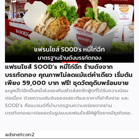
เพราะทุกอย่างมีมาตรฐานจากฟาร์มเฮ้าส์รองรับอยู่แล้ว เหมาะกับ
ผู้ที่อยากมีธุรกิจของตัวเองแต่ไม่มีพื้นฐานด้านการทำอาหาร รู้จัก
Good Morning Farmhouse ก่อนตัดสินใจ Good Morning
Farmhouse เป็นโครงการแฟรนไชส์ภายใต้บริษัทฟาร์มเฮ้าส์ ที่
เปิดโอกาสให้ผู้สนใจมีธุรกิจเป็นของตัวเอง ประกอบการได้ในเวลา
สั้นๆ โดยผู้ร่วมค้าจะได้รับสิทธิ์พิเศษในการซื้อส่วนผสมแซนด์วิช
สูตรเฉพาะจากฟาร์มเฮ้าส์โดยตรง พร้อมการสนับสนุนด้าน
อุปกรณ์ วัตถุดิบ และการอบรมทักษะการทำแซนด์วิชอย่างถูกวิธี
ตามหลักสุขาภิบาลและอนามัย เมนูของแบรนด์มีให้เลือกถึง 8 ไส้
แฟรนไชส์ SOOD’s หมี่ไก่ฉีก ร้านดังจาก
ได้แก่ แซนด์วิชโฮลวีตไส้แฮมหมูหยอง ไส้แฮม ไส้ปูอัด ไส้ไข่ดาว
บรรทัดทอง คุณภาพไม่ลดแม้แต่คำเดียว เริ่มต้น
หมูหยองพริกเผา ไส้เทสตี้แฮม ไส้ทูน่าหมูหยอง ไส้ทูน่า และไส้
เพียง 59,000 บาท ฟรี! ชุดวัตถุดิบพร้อมขาย
หมูหยองพริกเผา ครอบคลุมทั้งรสชาติคลาสสิกและรสชาติที่คน
เมนูหมี่ไก่ฉีกเป็นหนึ่งในของกินสไตล์สตรีทฟู้ดที่ได้รับความนิยม
ไทยคุ้นเคย ปรัชญาสำคัญที่ผู้ร่วมค้าต้องยึดถือคือ “แซนด์วิชมี
ต่อเนื่อง ด้วยความเข้มข้นของรสชาติและราคาที่เข้าถึงง่าย และ
คุณภาพ ใหม่ สด สะอาด อร่อย” ภายใต้มาตรฐานของฟาร์มเฮ้าส์
SOOD’s คือแบรนด์ที่นำมาตรฐานความอร่อยจากย่าน
ปัจจุบัน GMF ได้รับความนิยมกระจายอยู่ทั่วกรุงเทพฯ และ
บรรทัดทองมาต่อยอดในรูปแบบแฟรนไชส์ให้ผู้ที่อยากมีธุรกิจของ
ปริมณฑล […]
ตัวเอง ปัจจุบัน SOOD’s ครอบคลุมมากกว่า 20 สาขาทั่ว
กรุงเทพฯ และปริมณฑล และล่าสุดเปิดรับแฟรนไชส์อย่างเป็น
adsnetcon2
ทางการ เริ่มต้นเพียง 59,000 บาท ก็สามารถเปิดขายได้ทันที