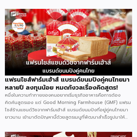
ที่มีความต้องการต่อเนื่องไม่ว่าเศรษฐกิจจะเป็นอย่างไร เพราะผู้
ปกครองไทยให้ความสำคัญกับการเรียนของลูกหลานเสมอ และ
Bright Up Kids คือแบรนด์แฟรนไชส์การศึกษาที่เข้ามาตอบ
โจทย์นี้ ด้วยหลักสูตรที่ได้รับการยอมรับว่าติด 1 ใน 10 กวดวิชาที่
ดีที่สุดในประเทศไทย จุดเด่นสำคัญคืองบลงทุนเริ่มต้นเพียง
79,000 บาท พร้อมระบบเทรนแบบมืออาชีพให้ฟรี ทำให้ผู้ที่ไม่มี
ประสบการณ์ด้านการสอนมาก่อนก็สามารถเป็นเจ้าของธุรกิจกวด
วิชาได้ รู้จัก Bright Up Kids ก่อนตัดสินใจ Bright Up Kids
เป็นแฟรนไชส์การศึกษาที่มีหลักสูตรครบ จบที่เดียว ครอบคลุม
วิชาหลักอย่างคณิตศาสตร์ วิทยาศาสตร์ และภาษาอังกฤษ ซึ่งเป็น
วิชาที่ผู้ปกครองส่วนใหญ่ให้ความสำคัญที่สุดในการติวเสริมให้ลูก
แฟรนไชส์ฟาร์มเฮ้าส์ แบรนด์ขนมปังคู่คนไทยมา
จุดแข็งที่ทำให้แบรนด์ได้รับความเชื่อถือคือการติดอันดับ 1 ใน 10
หลายปี ลงทุนน้อย หมดกังวลเรื่องคิดสูตร!
[…]
หนึ่งในความท้าทายของคนอยากเริ่มธุรกิจอาหารคือการต้อง
คิดค้นสูตรเอง แต่ Good Morning Farmhouse (GMF) แฟรน
ไชส์ร้านแซนด์วิชจากฟาร์มเฮ้าส์ แบรนด์ขนมปังที่อยู่คู่คนไทยมา
ยาวนาน เข้ามาตัดปัญหานี้ด้วยสูตรเมนูที่พัฒนาสำเร็จรูปมาให้
แล้ว พร้อมความน่าเชื่อถือของแบรนด์ที่คนไทยรู้จักดี จุดเด่นของ
GMF คือการลงทุนที่ไม่สูง ไม่ต้องกังวลเรื่องการคิดสูตรอาหาร