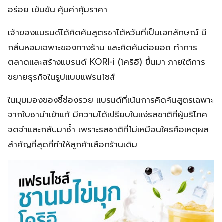
อร่อย เข้มข้น คุ้มค่าคุ้มราคา
เจ้าของแบรนด์ได้คิดค้นสูตรชาไต้หวันที่เป็นเอกลักษณ์ มี
กลิ่นหอมเฉพาะของทางร้าน และคิดค้นต่อยอด ทำการ
ตลาดและสร้างแบรนด์ KORI-i (โคริอิ) ขึ้นมา ภายใต้การ
ขยายธุรกิจในรูปแบบแฟรนไชส์
ในมุมมองของชี้ช่องรวย แบรนด์ที่เน้นการคิดค้นสูตรเฉพาะ
จากใบชานำเข้าแท้ มีความได้เปรียบในแง่รสชาติที่ผู้บริโภค
จดจำและกลับมาซ้ำ เพราะรสชาติที่ไม่เหมือนใครคือเหตุผล
สำคัญที่สุดที่ทำให้ลูกค้าเลือกร้านเดิม