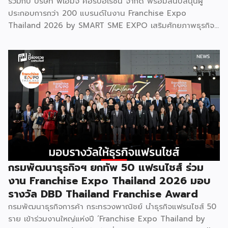
ร่วมกับ บริษัท พีเอ็มจี คอร์ปอเรชั่น จำกัด พร้อมสนับสนุนผู้
ประกอบการกว่า 200 แบรนด์ในงาน Franchise Expo
Thailand 2026 by SMART SME EXPO เสริมศักยภาพธุรกิจ
แฟรนไชส์ไทยด้วย “ความรู้” และ “เงินทุน” ทั้งด้านการ
บริหารธุรกิจ การวางแผนการเงิน และการบริหารความเสี่ยง
เตรียมความพร้อมสำหรับการขยายตลาดสู่ต่างประเทศ โดยการ
จัดงานครั้งนี้คาดว่าจะสร้างมูลค่าทางเศรษฐกิจราว 220 ล้านบาท
แฟรนไชส์ไม่ใช่เพียงโมเดลธุรกิจ แต่คือ โอกาสในการต่อยอด
แบรนด์ไทยให้ก้าวสู่ตลาดใหม่ EXIM BANK จึงผนึกกำลัง
พันธมิตร สนับสนุนผู้ประกอบการไทยให้พร้อม ขยายธุรกิจ สร้าง
แบรนด์ และเปิดตลาดต่างประเทศ EXIM BANK พร้อมร่วมเดิน
ทางสู่การเปิดตลาดใหม่ เพื่อพา “แฟรนไชส์ไทย” เติบโตไกลใน
ตลาดโลก ด้วยบทบาท Export Co-pilot ที่พร้อมเคียงข้าง
ธุรกิจไทยในทุกเส้นทาง FacebookFacebookXXLINELine
กรมพัฒนาธุรกิจฯ ยกทัพ 50 แฟรนไชส์ ร่วม
งาน Franchise Expo Thailand 2026 มอบ
รางวัล DBD Thailand Franchise Award
กรมพัฒนาธุรกิจการค้า กระทรวงพาณิชย์ นำธุรกิจแฟรนไชส์ 50
ราย เข้าร่วมงานใหญ่แห่งปี ‘Franchise Expo Thailand by