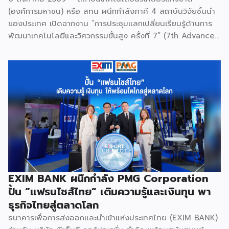
(องค์การมหาชน) หรือ สทน ผนึกกำลังภาคี 4 สถาบันวิจัยชั้นนำ
ของประเทศ เปิดฉากงาน “การประชุมแลกเปลี่ยนเรียนรู้ด้านการ
พัฒนาเทคโนโลยีและวิศวกรรมขั้นสูง ครั้งที่ 7” (7th Advanced
Engineering Workshop) ระหว่างวันที่ 5 – 6 สิงหาคม 2569
โดยมี สถาบันเทคโนโลยีนิวเคลียร์แห่งชาติ (องค์การมหาชน) หรือ
สทน. รับหน้าที่เป็นเจ้าภาพหลัก ณ สำนักงาน สทน. องครักษ์ เพื่อ
มุ่งระดมสมองวิศวกรและนักวิจัยไทยในการยกระดับเครื่องมือ
วิทยาศาสตร์ขั้นสูง และสร้างเสถียรภาพทางเทคโนโลยี
(National Resilience) ให้แก่ประเทศอย่างยั่งยืน ศ.ดร.ยศชนัน
วงศ์สวัสดิ์ รัฐมนตรีว่าการกระทรวง อว. ประธานในพิธีเปิดเปิดเผย
ว่า “การประชุมในครั้งนี้เป็นหมุดหมายสำคัญในการหลอมรวมความ
เชี่ยวชาญของ 4 สถาบันใหญ่ เพื่อขับเคลื่อนจากงานวิจัยพื้นฐาน
ไปสู่การสร้างมูลค่าเชิงอุตสาหกรรม โดยมุ่งสร้างเครือข่ายวิศวกร
สมรรถนะสูงที่จะเป็นฐานกำลังในการพัฒนาเทคโนโลยีเชิง
EXIM BANK ผนึกกำลัง PMG Corporation
ยุทธศาสตร์ (Strategic Technologies) รองรับอุตสาหกรรม
ปั้น “แฟรนไชส์ไทย” เติมความรู้และเงินทุน พา
แห่งอนาคต และพาประเทศก้าวทะยานสู่เวทีโลกได้อย่างภาคภูมิ”
ธุรกิจไทยสู่ตลาดโลก
ไฮไลต์สำคัญของการจัดงานในครั้งนี้ […]
ธนาคารเพื่อการส่งออกและนำเข้าแห่งประเทศไทย (EXIM BANK)