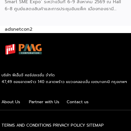
Smart SME Expo’ ระหว่างวันที่ 6-9 สิงหาคม 2569 ณ Hall
6-8 ศูนย์แสดงสินค้าและการประชุมอิมแพ็ค เมืองทองธานี
พร้อมจัดพิธีมอบรางวัล DBD Thailand Franchise Award
2026 ให้แก่ผู้ประกอบธุรกิจแฟรนไชส์ที่อยู่ในการส่งเสริมสนับสนุน
adsnetcon2
ของกรมฯ นายพูนพงษ์ นัยนาภากรณ์ อธิบดีกรมพัฒนาธุรกิจ
การค้า กระทรวงพาณิชย์ เปิดเผยภายหลังเป็นประธานเปิดงาน
“งานแฟรนไชส์ เอ็กซ์โป ไทยแลนด์ บาย สมาร์ท เอสเอ็มอี เอ็กซ์
โป (Franchise Expo Thailand by Smart SME Expo)” ซึ่ง
เป็นงานแสดงธุรกิจแฟรนไชส์ชั้นนำที่จัดขึ้นโดย บริษัท พีเอ็มจี
คอร์ปอเรชัน จำกัด เพื่อยกระดับศักยภาพของผู้ประกอบการและ
เจ้าของธุรกิจที่ต้องการขยายกิจการผ่านระบบแฟรนไชส์ […]
บริษัท พีเอ็มจี คอร์ปอเรชั่น จำกัด
47,49 ซอยลาดพร้าว 140 ถ.ลาดพร้าว แขวงคลองจั่น เขตบางกะปิ กรุงเทพฯ
About Us
Partner with Us
Contact us
TERMS AND CONDITIONS
PRIVACY POLICY
SITEMAP