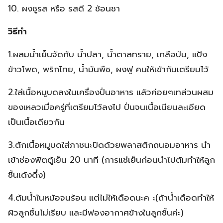
10. ผงชูรส หรือ รสดี 2 ช้อนชา
วิธีทำ
1.ผสมน้ำเย็นจัดกับ น้ำปลา, น้ำตาลทราย, เกลือป่น, แป้ง
ข้าวโพด, พริกไทย, น้ำมันพืช, ผงฟู คนให้เข้ากันเตรียมไว้
2.ใส่เนื้อหมูบดลงในเครื่องปั่นอาหาร แล้วค่อยๆเทส่วนผสม
ของเหลวเมื่อครู่ที่เตรียมไว้ลงไป ปั่นจนเนื้อเนียนละเอียด
เป็นเนื้อเดียวกัน
3.ตักเนื้อหมูบดใส่ภาชนะปิดด้วยพลาสติกถนอมอาหาร นำ
เข้าช่องฟิตตู้เย็น 20 นาที (การแช่เย็นก่อนนำไปต้มทำให้ลูก
ชิ้นเด้งดึ๋ง)
4.ต้มน้ำในหม้อจนร้อน แต่ไม่ให้เดือดนะค ะ(ถ้าน้ำเดือดทำให้
ผิวลูกชิ้นไม่เรียบ และมีฟองอากาศข้างในลูกชิ้นค่ะ)