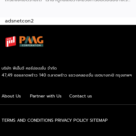
บ้าง ก่อนเริ่มเปิดร้านจะต้องเตรียมตัวอย่างไร ? มองหาทำเล
สำหรับขาย แน่นอนว่าการเปิดร้านขายอาหารจะต้องอาศัยทำเลที่มี
adsnetcon2
ผู้คนพลุกพล่อน เช่น ตลาดนัด แหล่งชุมชน ย่านธุรกิจ ย่าน
โรงงาน ย่านที่พักอาศัย แหล่งท่องเที่ยวเป็นต้น ซึ่งจะมีโอกาสขาย
ได้มาก มีแหล่งซื้อวัตถุดิบ สิ่งสำคัญที่สุด คือ ปลา เราควรจะมี
แหล่งซื้อวัตถุดิบที่ดีสดใหม่ ไม่ว่าจะเป็น ปลานิล ปลาทับทิม ปลา
ดุก สำคัญต้องได้ในราคาที่ดี และมีของให้ซื้ออยู่เสมอ นอกจากนี้
จะเป็นวัตถุดิบอื่น ๆ อย่าง ผักต่าง ๆ ก็วรเลือกที่สดใหม่มีคุณภาพ
ดี มีสูตรน้ำจิ้มรสเด็ด อีกหนึ่งสิ่งสำคัญที่ไม่ได้คงหนีไม่พันน้ำจิ้ม
บริษัท พีเอ็มจี คอร์ปอเรชั่น จำกัด
เพราะแน่นอนว่าปลาย่างก็ต้องทานคู่กับน้ำจิ้มรสแซ่บไม่ว่าจะเป็น
47,49 ซอยลาดพร้าว 140 ถ.ลาดพร้าว แขวงคลองจั่น เขตบางกะปิ กรุงเทพฯ
น้ำจิ้มซีฟู้ด น้ำจิ้มถั่ว เป็นต้น ฉะนั้นเราจะต้องมีสูตรเด็ดหรือทำให้
ถูกปากลูกค้ามากที่สุด เตรียมเงินลงทุน สำหรับการเปิดร้านใหม่
จำเป็นต้องจัดเตรียมอุปกรณ์หลายอย่างอยู่พอสมควร เราจะมี
About Us
Partner with Us
Contact us
เงินทุนโดยประมาณ 10,000 – 20,000 บาท อุปกรณ์ที่จำเป็น
ต้องมีสำหรับเปิดร้าน โต๊ะขนาดกลาง ราคาประมาณ […]
TERMS AND CONDITIONS
PRIVACY POLICY
SITEMAP