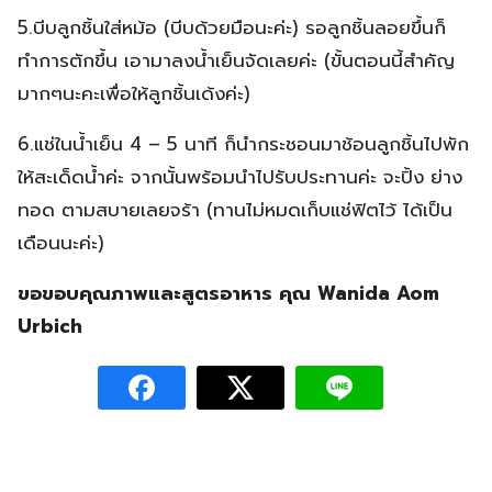
5.บีบลูกชิ้นใส่หม้อ (บีบด้วยมือนะค่ะ) รอลูกชิ้นลอยขึ้นก็
ทำการตักขึ้น เอามาลงน้ำเย็นจัดเลยค่ะ (ขั้นตอนนี้สำคัญ
มากๆนะคะเพื่อให้ลูกชิ้นเด้งค่ะ)
6.แช่ในน้ำเย็น 4 – 5 นาที ก็นำกระชอนมาช้อนลูกชิ้นไปพัก
ให้สะเด็ดน้ำค่ะ จากนั้นพร้อมนำไปรับประทานค่ะ จะปิ้ง ย่าง
ทอด ตามสบายเลยจร้า (ทานไม่หมดเก็บแช่ฟิตไว้ ได้เป็น
เดือนนะค่ะ)
ขอขอบคุณภาพและสูตรอาหาร คุณ Wanida Aom
Urbich