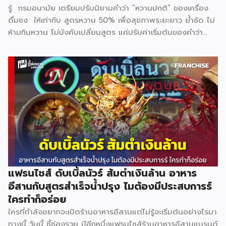
รู้ กรมอนามัย เตรียมปรับนิยามคำว่า “หวานปกติ” ของเครื่อง
ดื่มชง ให้เท่ากับ สูตรหวาน 50% เพื่อสุขภาพระยะยาว ย้ำชัด ไม่
ห้ามกินหวาน ไม่บังคับเปลี่ยนสูตร แค่ปรับค่าเริ่มต้นของคำว่า
“ปกติ” อยากหวานเพิ่ม ยังสั่งได้เหมือนเดิม ทั้งนี้ ประเด็นเรื่อง
การวัดเปอร์เซ็นต์ความหวานและความเท่ากันของแต่ละร้าน จะมี
การชี้แจงรายละเอียดเพิ่มเติมในการเปิดตัวอย่างเป็นทางการวันที่
11 กุมภาพันธ์นี้ แบรนด์ที่เข้าร่วม Inthanin / Cafe Amazon /
All Cafe / Bellinee’s / Black Canyon สามารถติดตาม
ข้อมูลแบบอินไซด์อื่น ๆได้ที่ Facebook : รีวิวอินไซด์ Website
: ชี้ช่องรวย
แฟรนไชส์ ดับเบิ้ลนัวร์ ส้มตำเงินล้าน อาหาร
อีสานกับสูตรสำเร็จน้ำปรุง ไมต้องมีประสบการร์
ใครทำก็อร่อย
ใครที่กำลังอยากจะเปิดร้านอาหารอีสานแต่ไม่รู้จะเริ่มต้นอย่างไรมา
ทางนี้ วันนี้ ชี้ช่องรวย มีอีกหนึ่งแฟรนไชส์ร้านอาหารอีสานแบรนด์