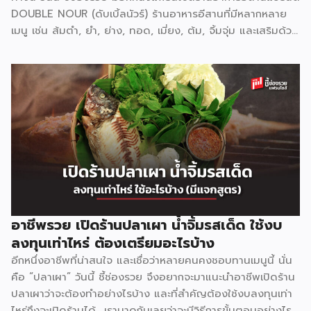
DOUBLE NOUR (ดับเบิ้ลนัวร์) ร้านอาหารอีสานที่มีหลากหลาย
เมนู เช่น ส้มตำ, ยำ, ย่าง, ทอด, เมี่ยง, ต้ม, จิ้มจุ่ม และเสริมด้วย
หมูกระทะ ย่างเนย ที่สามารถตอบโจทย์ทุกความต้องการของ
ลูกค้าได้อย่างครอบคลุม ที่ปัจจุบันขยายสาขาไปแล้วเกือบ 10
สาขา แฟรนไชส์ ดับเบิ้ลนัวร์ ยึดมั่นในคอนเซ็ป ใครทำ ใครตำ ก็
อร่อย ด้วยน้ำปรุงสำเร็จ สูตรเฉพาะกว่า 20 น้ำปรุง เช่น น้ำตำ
น้ำยำ น้ำต้ม น้ำจิ้มต่างๆ ช่วยให้สามารถปรุงอาหารได้ง่าย ลดขั้น
ตอนการทำ รสชาติเป็นมาตรฐานเดียวกันทุกครั้ง ไม่จำเป็นต้องใช้
เชฟมืออาชีพก็สามารถทำได้ ตอบโจทย์ได้เป็นอย่างดีสำหรับการ
เปิดร้านอาหารหมดกังวลเรื่องขาดพ่อครัวแม่ครัว สำหรับรูปแบบ
การลงทุนแฟรนไชส์ ดับเบิ้ลนัวร์ มีให้เลือกถึง 3 รูปแบบ แฟรน
ไชส์ Size S ราคา 149,000 บาท รูปแบบสำหรับ […]
อาชีพรวย เปิดร้านปลาเผา น้ำจิ้มรสเด็ด ใช้งบ
ลงทุนเท่าไหร่ ต้องเตรียมอะไรบ้าง
อีกหนึ่งอาชีพที่น่าสนใจ และเชื่อว่าหลายคนคงชอบทานเมนูนี้ นั่น
คือ “ปลาเผา” วันนี้ ชี้ช่องรวย จึงอยากจะมาแนะนำอาชีพเปิดร้าน
ปลาเผาว่าจะต้องทำอย่างไรบ้าง และที่สำคัญต้องใช้งบลงทุนเท่า
ไหร่ถึงจะเปิดร้านได้ เรามาดูกันเลยว่าจะมีวิธีการขั้นตอนอย่างไร