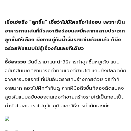
เมื่อเอ่ยถึง “ลูกชิ้น” เชื่อว่าไม่มีใครที่จะไม่ชอบ เพราะเป็น
อาหารทานเล่นที่มีรสชาติอร่อยและมีหลากหลายประเภท
ลูกชิ้นให้เลือก ยิ่งทานคู่กับน้ำจิ้มรสแซ่บด้วยแล้ว ก็ยิ่ง
อร่อยฟินแบบไม่รู้เรื่องกันเลยทีเดียว
ชี้ช่องรวย
วันนี้เรามาแนะนำวิธีการทำลูกชิ้นหมูเด้ง แบบ
ฉบับโฮมเมดที่สามารถทำทานเองที่บ้านได้ แถมยังปลอดภัย
จากสารบอแรกซ์ ที่เป็นอันตรายกับร่างกายด้วย วิธีทำก็
ง่ายมาก ลองไปฝึกทำกันดู หากฝีมือถึงขั้นก็ลองดัดแปลง
สูตรในแบบฉบับของตนเองทำขายสร้างรายได้เป็นกอบเป็น
กำกันไปเลย เราไปดูวัตถุดิบและวิธีการทำกันเองค่ะ