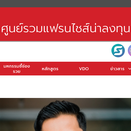
earch
r:
ศูนย์รวมแฟรนไชส์น่าลงทุน
มหกรรมชี้ช่อง
หลักสูตร
VDO
ข่าวสาร
รวย