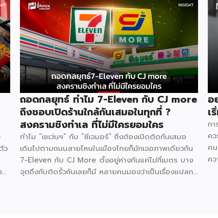
ถอดกลยุทธ์ ทำไม 7-Eleven กับ CJ more
อย
ถึงชอบเปิดร้านใกล้กันเสมอในทุกที่ ?
เร
สงครามชิงทำเล ที่ไม่มีใครยอมใคร
กา
คว
ง
ทำไม “เซเว่นฯ” กับ “ซีเจมอร์” ถึงต้องเปิดติดกันเสมอ
คน
ตัว
เดินไปตามถนนสายไหนในเมืองไทยก็มักเจอภาพเดียวกัน
คว
7-Eleven กับ CJ More ตั้งอยู่ห่างกันแค่ไม่กี่เมตร บาง
เลื
วน
จุดถึงกับติดรั้วกันเลยก็มี หลายคนมองว่าเป็นเรื่องแปลก
จั
แต่แท้จริงแล้วนี่คือปรากฏการณ์ที่มีเหตุผลเชิงโครงสร้าง
ที่
ธุรกิจรองรับอยู่หลายชั้น ไม่ใช่เรื่องบังเอิญ และไม่ใช่เรื่อง
สำ
อน
ที่แบรนด์ใดไล่ตามแบรนด์ใด แต่เป็นผลลัพธ์ตาม
ตั้