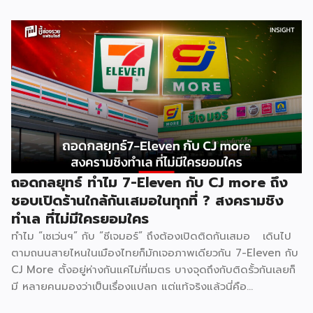
ไทยปี 2025 มีมูลค่าสูงถึง 572,000 ล้านบาท เติบโต 4.8% และ
ยังคงเติบโตต่อเนื่อง ฟังดูน่าลงทุน แต่ภายใต้ตัวเลขที่สวยงาม
นั้น ซ่อนความจริงที่ไม่ค่อยมีใครพูดถึง นั่นคือ ยิ่งตลาดใหญ่ การ
แข่งขันยิ่งโหด และสงครามบุฟเฟต์ราคาถูกคือหนึ่งในสมรภูมิที่
เดิมพันสูงที่สุด . [ Content Chapter ] 1.สงครามที่ไม่มีใครกล้า
หยุดก่อน 2.ใครได้ ใครเสีย ทั้งสองฝั่ง 3.Case Study แบรนด์
ไทยในสงครามเดียวกัน 4.ผู้แพ้ที่เงียบที่สุด “พนักงาน” 5.บทสรุป
. [ 1.สงครามที่ไม่มีใครกล้าหยุดก่อน ] . สงครามบุฟเฟต์ไม่ได้เกิด
จากความใจดีของแบรนด์ แต่เกิดจาก ความกลัว กลัวเสียลูกค้าให้
คู่แข่งตามมาตรฐานธุรกิจร้านอาหารไทย Food Cost ที่ดีควรอยู่
ที่ 25–35% ของราคาขาย และ Net […]
ถอดกลยุทธ์ ทำไม 7-Eleven กับ CJ more ถึง
ชอบเปิดร้านใกล้กันเสมอในทุกที่ ? สงครามชิง
ทำเล ที่ไม่มีใครยอมใคร
ทำไม “เซเว่นฯ” กับ “ซีเจมอร์” ถึงต้องเปิดติดกันเสมอ เดินไป
ตามถนนสายไหนในเมืองไทยก็มักเจอภาพเดียวกัน 7-Eleven กับ
CJ More ตั้งอยู่ห่างกันแค่ไม่กี่เมตร บางจุดถึงกับติดรั้วกันเลยก็
มี หลายคนมองว่าเป็นเรื่องแปลก แต่แท้จริงแล้วนี่คือ
ปรากฏการณ์ที่มีเหตุผลเชิงโครงสร้างธุรกิจรองรับอยู่หลายชั้น