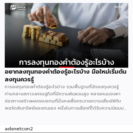
ไม่ใช่เรื่องบังเอิญ และไม่ใช่เรื่องที่แบรนด์ใดไล่ตามแบรนด์ใด แต่
เป็นผลลัพธ์ตามธรรมชาติของกลไกตลาดค้าปลีก 1. ทำเลที่ดี
มีอยู่จำกัด ธุรกิจค้าปลีกทุกประเภทต้องพึ่งพา “จุดตัดของการ
สัญจร” เป็นหัวใจหลัก ไม่ว่าจะเป็นสี่แยกไฟแดง ปากซอยที่คนเข้า
ออกทุกวัน หน้าปั๊มน้ำมัน หรือหน้าคอนโดที่มีคนเดินผ่านหนาแน่น
ทำเลลักษณะนี้ในแต่ละพื้นที่มีจำนวนจำกัดมาก ทั้ง 7-Eleven และ
CJ More ต่างก็มองหาปัจจัยเดียวกันคือปริมาณคนเดินผ่าน
สูงสุด จุดที่ตอบโจทย์ได้ดีที่สุดจึงมักเหลืออยู่ไม่กี่จุดในแต่ละย่าน
ผลคือทั้งสองแบรนด์ไปกระจุกตัวอยู่ในบริเวณเดียวกันโดย
ธรรมชาติ ไม่ต่างจากปั๊มน้ำมันหลายเจ้าที่มักตั้งอยู่ตรงข้ามกันบน
อยากลงทุนทองคำต้องรู้อะไรบ้าง มือใหม่เริ่มต้น
ถนนสายหลัก 2. ทฤษฎีคลัสเตอร์การค้า รวมกันแข็งกว่าแยกกัน
ลงทุนควรรู้
ในทางเศรษฐศาสตร์ค้าปลีกมีหลักการที่เรียกว่า retail
การลงทุนทองคำต้องรู้อะไรบ้าง รวมพื้นฐานที่นักลงทุนควรรู้
agglomeration หรือการรวมกลุ่มธุรกิจประเภทเดียวกันไว้ในจุด
ท่ามกลางสภาวะเศรษฐกิจที่มีความผันผวนสูง หลายคนมองหา
เดียว ฟังดูขัดสามัญสำนึกที่ว่าคู่แข่งควรหนีห่างกันไว้ แต่ในความ
ช่องทางสร้างผลตอบแทนที่มั่นคงเพื่อกระจายความเสี่ยงให้กับ
จริงกลับตรงกันข้าม เพราะจุดที่มี 7-Eleven และ CJ More อยู่
พอร์ตสินทรัพย์ของตนเอง หนึ่งในทางเลือกที่ได้รับความนิยมมา
ด้วยกันจะกลายเป็น “จุดหมายปลายทาง” […]
อย่างยาวนานและยังคงเป็นที่จับตามองอยู่เสมอคือสินทรัพย์
ประเภทโลหะมีค่า แต่ก่อนที่เราจะตัดสินใจนำเงินทุนไปวางไว้ตรง
adsnetcon2
นั้น มีรายละเอียดสำคัญหลายประการที่ต้องทำความเข้าใจให้