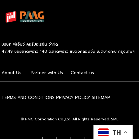
ถ่องแท้ หากตั้งใจที่จะเริ่มการลงทุนทองคำอย่างจริงจัง ลองมาดู
ข้อมูลพื้นฐานที่จำเป็นต่อการเตรียมตัวกันก่อนว่ามีประเด็นใดบ้าง
ที่เราต้องศึกษาให้รอบคอบ การลงทุนทองคำ คืออะไร G H
BANK อธิบายว่า การลงทุนทองคำหมายถึงการนำเงินทุนที่เรามีไป
แลกเปลี่ยนเป็นสินทรัพย์ประเภททองคำในลักษณะต่าง ๆ เพื่อรอ
คอยให้มูลค่าของสิ่งนี้ปรับตัวสูงขึ้นเมื่อเวลาผ่านไป โลหะมีค่าชนิด
บริษัท พีเอ็มจี คอร์ปอเรชั่น จำกัด
นี้ได้รับการยกย่องให้เป็นแหล่งพักเงินที่ปลอดภัย หรือ Safe
47,49 ซอยลาดพร้าว 140 ถ.ลาดพร้าว แขวงคลองจั่น เขตบางกะปิ กรุงเทพฯ
Haven เนื่องจากมีมูลค่าคงที่อยู่ในตัวเอง จึงช่วยปกป้องความ
มั่งคั่งของเราจากปัญหาเงินเฟ้อหรือความผันผวนทางเศรษฐกิจได้
อย่างมีประสิทธิภาพ ถือเป็นกลยุทธ์สำคัญที่ช่วยให้เรากระจาย
About Us
Partner with Us
Contact us
ความเสี่ยงและสร้างความแข็งแกร่งทางการเงินในระยะยาวได้
อย่างยั่งยืน 5 ข้อที่ควรรู้ก่อนเริ่มลงทุนทองคำ เมื่อเข้าใจถึงข้อดี
ของสินทรัพย์ประเภทนี้แล้ว ลำดับต่อไปคือการเตรียมความพร้อม
TERMS AND CONDITIONS
PRIVACY POLICY
SITEMAP
ก่อนลงสนามจริง การก้าวเข้าสู่ตลาดโลหะมีค่าจำเป็นต้องอาศัย
ข้อมูลประกอบการตัดสินใจที่ถูกต้อง เพื่อให้เราสามารถวางแผน
และบริหารจัดการความเสี่ยงได้อย่างรัดกุม ลองมาดู 5 ปัจจัย
© PMG Corporation Co.,Ltd. All Rights Reserved. SME
หลักที่ควรศึกษาให้เข้าใจก่อนวางเดิมพันเพื่อสร้างผลกำไร เข้าใจรูป
แบบการลงทุนทองคำ สิ่งแรกที่เราต้องศึกษาคือประเภทของ
TH
สินทรัพย์ที่มีให้เลือกในตลาด ปัจจุบันมีทั้งการซื้อขายแบบแท่ง