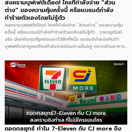
สงครามบุฟเฟต์เดือด! ใครที่กำลังจ่าย “ส่วน
ต่าง” ของความคุ้มครั้งนี้ หรือแบรนด์กำลัง
ทำร้ายตัวเองโดยไม่รู้ตัว
สงครามบุฟเฟต์เดือด! ใครที่กำลังจ่าย “ส่วนต่าง” ของความคุ้ม
ครั้งนี้ หรือแบรนด์กำลังทำร้ายตัวเองโดยไม่รู้ตัว . ราคาถูกไม่มี
จริง มีแค่ต้นทุนที่ถูกซ่อนเอาไว้อีกที่หนึ่ง แบรนด์ดังแข่งกันทำ
บุฟเฟต์ราคาถูกแต่ใครกำลังจ่ายส่วนต่างนั้นอยู่ ตลาดร้านอาหาร
ไทยปี 2025 มีมูลค่าสูงถึง 572,000 ล้านบาท เติบโต 4.8% และ
ยังคงเติบโตต่อเนื่อง ฟังดูน่าลงทุน แต่ภายใต้ตัวเลขที่สวยงาม
นั้น ซ่อนความจริงที่ไม่ค่อยมีใครพูดถึง นั่นคือ ยิ่งตลาดใหญ่ การ
แข่งขันยิ่งโหด และสงครามบุฟเฟต์ราคาถูกคือหนึ่งในสมรภูมิที่
เดิมพันสูงที่สุด . [ Content Chapter ] 1.สงครามที่ไม่มีใครกล้า
หยุดก่อน 2.ใครได้ ใครเสีย ทั้งสองฝั่ง 3.Case Study แบรนด์
ไทยในสงครามเดียวกัน 4.ผู้แพ้ที่เงียบที่สุด “พนักงาน” 5.บทสรุป
. [ 1.สงครามที่ไม่มีใครกล้าหยุดก่อน ] . สงครามบุฟเฟต์ไม่ได้เกิด
จากความใจดีของแบรนด์ แต่เกิดจาก ความกลัว กลัวเสียลูกค้าให้
คู่แข่งตามมาตรฐานธุรกิจร้านอาหารไทย Food Cost ที่ดีควรอยู่
ที่ 25–35% ของราคาขาย และ Net […]
ถอดกลยุทธ์ ทำไม 7-Eleven กับ CJ more ถึง