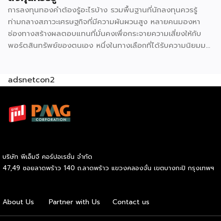
ในทางเศรษฐศาสตร์ค้าปลีกมีหลักการที่เรียกว่า retail
การลงทุนทองคำต้องรู้อะไรบ้าง รวมพื้นฐานที่นักลงทุนควรรู้
agglomeration หรือการรวมกลุ่มธุรกิจประเภทเดียวกันไว้ในจุด
ท่ามกลางสภาวะเศรษฐกิจที่มีความผันผวนสูง หลายคนมองหา
เดียว ฟังดูขัดสามัญสำนึกที่ว่าคู่แข่งควรหนีห่างกันไว้ แต่ในความ
ช่องทางสร้างผลตอบแทนที่มั่นคงเพื่อกระจายความเสี่ยงให้กับ
จริงกลับตรงกันข้าม เพราะจุดที่มี 7-Eleven และ CJ More อยู่
พอร์ตสินทรัพย์ของตนเอง หนึ่งในทางเลือกที่ได้รับความนิยมมา
ด้วยกันจะกลายเป็น “จุดหมายปลายทาง” […]
อย่างยาวนานและยังคงเป็นที่จับตามองอยู่เสมอคือสินทรัพย์
ประเภทโลหะมีค่า แต่ก่อนที่เราจะตัดสินใจนำเงินทุนไปวางไว้ตรง
adsnetcon2
นั้น มีรายละเอียดสำคัญหลายประการที่ต้องทำความเข้าใจให้
ถ่องแท้ หากตั้งใจที่จะเริ่มการลงทุนทองคำอย่างจริงจัง ลองมาดู
ข้อมูลพื้นฐานที่จำเป็นต่อการเตรียมตัวกันก่อนว่ามีประเด็นใดบ้าง
ที่เราต้องศึกษาให้รอบคอบ การลงทุนทองคำ คืออะไร G H
BANK อธิบายว่า การลงทุนทองคำหมายถึงการนำเงินทุนที่เรามีไป
แลกเปลี่ยนเป็นสินทรัพย์ประเภททองคำในลักษณะต่าง ๆ เพื่อรอ
คอยให้มูลค่าของสิ่งนี้ปรับตัวสูงขึ้นเมื่อเวลาผ่านไป โลหะมีค่าชนิด
บริษัท พีเอ็มจี คอร์ปอเรชั่น จำกัด
นี้ได้รับการยกย่องให้เป็นแหล่งพักเงินที่ปลอดภัย หรือ Safe
47,49 ซอยลาดพร้าว 140 ถ.ลาดพร้าว แขวงคลองจั่น เขตบางกะปิ กรุงเทพฯ
Haven เนื่องจากมีมูลค่าคงที่อยู่ในตัวเอง จึงช่วยปกป้องความ
มั่งคั่งของเราจากปัญหาเงินเฟ้อหรือความผันผวนทางเศรษฐกิจได้
อย่างมีประสิทธิภาพ ถือเป็นกลยุทธ์สำคัญที่ช่วยให้เรากระจาย
About Us
Partner with Us
Contact us
ความเสี่ยงและสร้างความแข็งแกร่งทางการเงินในระยะยาวได้