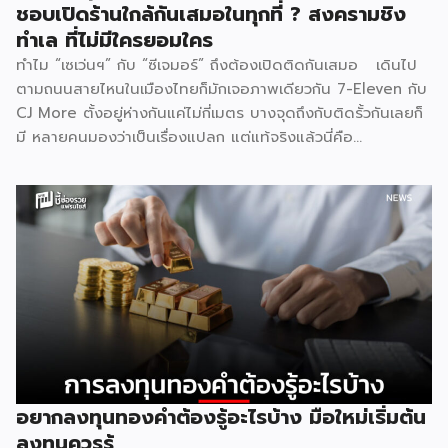
ชอบเปิดร้านใกล้กันเสมอในทุกที่ ? สงครามชิง
ทำเล ที่ไม่มีใครยอมใคร
ทำไม “เซเว่นฯ” กับ “ซีเจมอร์” ถึงต้องเปิดติดกันเสมอ เดินไป
ตามถนนสายไหนในเมืองไทยก็มักเจอภาพเดียวกัน 7-Eleven กับ
CJ More ตั้งอยู่ห่างกันแค่ไม่กี่เมตร บางจุดถึงกับติดรั้วกันเลยก็
มี หลายคนมองว่าเป็นเรื่องแปลก แต่แท้จริงแล้วนี่คือ
ปรากฏการณ์ที่มีเหตุผลเชิงโครงสร้างธุรกิจรองรับอยู่หลายชั้น
ไม่ใช่เรื่องบังเอิญ และไม่ใช่เรื่องที่แบรนด์ใดไล่ตามแบรนด์ใด แต่
เป็นผลลัพธ์ตามธรรมชาติของกลไกตลาดค้าปลีก 1. ทำเลที่ดี
มีอยู่จำกัด ธุรกิจค้าปลีกทุกประเภทต้องพึ่งพา “จุดตัดของการ
สัญจร” เป็นหัวใจหลัก ไม่ว่าจะเป็นสี่แยกไฟแดง ปากซอยที่คนเข้า
ออกทุกวัน หน้าปั๊มน้ำมัน หรือหน้าคอนโดที่มีคนเดินผ่านหนาแน่น
ทำเลลักษณะนี้ในแต่ละพื้นที่มีจำนวนจำกัดมาก ทั้ง 7-Eleven และ
CJ More ต่างก็มองหาปัจจัยเดียวกันคือปริมาณคนเดินผ่าน
สูงสุด จุดที่ตอบโจทย์ได้ดีที่สุดจึงมักเหลืออยู่ไม่กี่จุดในแต่ละย่าน
ผลคือทั้งสองแบรนด์ไปกระจุกตัวอยู่ในบริเวณเดียวกันโดย
ธรรมชาติ ไม่ต่างจากปั๊มน้ำมันหลายเจ้าที่มักตั้งอยู่ตรงข้ามกันบน
อยากลงทุนทองคำต้องรู้อะไรบ้าง มือใหม่เริ่มต้น
ถนนสายหลัก 2. ทฤษฎีคลัสเตอร์การค้า รวมกันแข็งกว่าแยกกัน
ลงทุนควรรู้