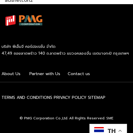
adsnetcon2
ทางการ เริ่มต้นเพียง 59,000 บาท ก็สามารถเปิดขายได้ทันที
โดยไม่จำเป็นต้องมีประสบการณ์มาก่อน รู้จัก SOOD’s หมี่ไก่ฉีก
ก่อนตัดสินใจ จุดขายหลักของ SOOD’s คือความอร่อยแบบต้น
ตำรับ มาตรฐานเดียวกับร้านดังจากบรรทัดทอง แต่นำมาปรับให้
เข้าถึงได้ง่ายขึ้นในราคาที่จับต้องได้ โดยไม่ลดทอนคุณภาพ
วัตถุดิบคัดสรรสดใหม่ทุกขั้นตอน และควบคุมมาตรฐานให้ทุก
กล่องมีรสชาติสม่ำเสมอไม่ว่าจะสั่งจากสาขาไหน เมนูของแบรนด์
บริษัท พีเอ็มจี คอร์ปอเรชั่น จำกัด
เน้นความเรียบง่ายแต่จัดเต็มด้านรสชาติ ได้แก่ หมี่ไก่ฉีก ไซส์ S
47,49 ซอยลาดพร้าว 140 ถ.ลาดพร้าว แขวงคลองจั่น เขตบางกะปิ กรุงเทพฯ
ราคา 69 บาท และไซส์ M ราคา 85 บาท หมี่ไก่แซ่บไซส์ M ราคา
89 บาท และหมี่หมูย่างไซส์ M ราคา 120 บาท จุดเด่นอยู่ที่เส้นหมี่
นุ่มกำลังดี เนื้อไก่ฉีกแน่น หมูย่างหอมฉ่ำ […]
About Us
Partner with Us
Contact us
TERMS AND CONDITIONS
PRIVACY POLICY
SITEMAP
© PMG Corporation Co.,Ltd. All Rights Reserved. SME
TH