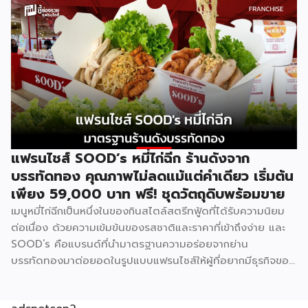
เพราะทุกอย่างมีมาตรฐานจากฟาร์มเฮ้าส์รองรับอยู่แล้ว เหมาะกับ
ผู้ที่อยากมีธุรกิจของตัวเองแต่ไม่มีพื้นฐานด้านการทำอาหาร รู้จัก
Good Morning Farmhouse ก่อนตัดสินใจ Good Morning
Farmhouse เป็นโครงการแฟรนไชส์ภายใต้บริษัทฟาร์มเฮ้าส์ ที่
เปิดโอกาสให้ผู้สนใจมีธุรกิจเป็นของตัวเอง ประกอบการได้ในเวลา
สั้นๆ โดยผู้ร่วมค้าจะได้รับสิทธิ์พิเศษในการซื้อส่วนผสมแซนด์วิช
สูตรเฉพาะจากฟาร์มเฮ้าส์โดยตรง พร้อมการสนับสนุนด้าน
อุปกรณ์ วัตถุดิบ และการอบรมทักษะการทำแซนด์วิชอย่างถูกวิธี
ตามหลักสุขาภิบาลและอนามัย เมนูของแบรนด์มีให้เลือกถึง 8 ไส้
แฟรนไชส์ SOOD’s หมี่ไก่ฉีก ร้านดังจาก
ได้แก่ แซนด์วิชโฮลวีตไส้แฮมหมูหยอง ไส้แฮม ไส้ปูอัด ไส้ไข่ดาว
บรรทัดทอง คุณภาพไม่ลดแม้แต่คำเดียว เริ่มต้น
หมูหยองพริกเผา ไส้เทสตี้แฮม ไส้ทูน่าหมูหยอง ไส้ทูน่า และไส้
เพียง 59,000 บาท ฟรี! ชุดวัตถุดิบพร้อมขาย
หมูหยองพริกเผา ครอบคลุมทั้งรสชาติคลาสสิกและรสชาติที่คน
เมนูหมี่ไก่ฉีกเป็นหนึ่งในของกินสไตล์สตรีทฟู้ดที่ได้รับความนิยม
ไทยคุ้นเคย ปรัชญาสำคัญที่ผู้ร่วมค้าต้องยึดถือคือ “แซนด์วิชมี
ต่อเนื่อง ด้วยความเข้มข้นของรสชาติและราคาที่เข้าถึงง่าย และ
คุณภาพ ใหม่ สด สะอาด อร่อย” ภายใต้มาตรฐานของฟาร์มเฮ้าส์
SOOD’s คือแบรนด์ที่นำมาตรฐานความอร่อยจากย่าน
ปัจจุบัน GMF ได้รับความนิยมกระจายอยู่ทั่วกรุงเทพฯ และ
บรรทัดทองมาต่อยอดในรูปแบบแฟรนไชส์ให้ผู้ที่อยากมีธุรกิจของ
ปริมณฑล […]
ตัวเอง ปัจจุบัน SOOD’s ครอบคลุมมากกว่า 20 สาขาทั่ว
กรุงเทพฯ และปริมณฑล และล่าสุดเปิดรับแฟรนไชส์อย่างเป็น