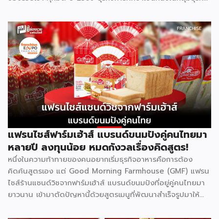
ที่มีความต้องการต่อเนื่องไม่ว่าเศรษฐกิจจะเป็นอย่างไร เพราะผู้
ปกครองไทยให้ความสำคัญกับการเรียนของลูกหลานเสมอ และ
Bright Up Kids คือแบรนด์แฟรนไชส์การศึกษาที่เข้ามาตอบ
โจทย์นี้ ด้วยหลักสูตรที่ได้รับการยอมรับว่าติด 1 ใน 10 กวดวิชาที่
ดีที่สุดในประเทศไทย จุดเด่นสำคัญคืองบลงทุนเริ่มต้นเพียง
79,000 บาท พร้อมระบบเทรนแบบมืออาชีพให้ฟรี ทำให้ผู้ที่ไม่มี
ประสบการณ์ด้านการสอนมาก่อนก็สามารถเป็นเจ้าของธุรกิจกวด
วิชาได้ รู้จัก Bright Up Kids ก่อนตัดสินใจ Bright Up Kids
เป็นแฟรนไชส์การศึกษาที่มีหลักสูตรครบ จบที่เดียว ครอบคลุม
วิชาหลักอย่างคณิตศาสตร์ วิทยาศาสตร์ และภาษาอังกฤษ ซึ่งเป็น
วิชาที่ผู้ปกครองส่วนใหญ่ให้ความสำคัญที่สุดในการติวเสริมให้ลูก
แฟรนไชส์ฟาร์มเฮ้าส์ แบรนด์ขนมปังคู่คนไทยมา
จุดแข็งที่ทำให้แบรนด์ได้รับความเชื่อถือคือการติดอันดับ 1 ใน 10
หลายปี ลงทุนน้อย หมดกังวลเรื่องคิดสูตร!
[…]
หนึ่งในความท้าทายของคนอยากเริ่มธุรกิจอาหารคือการต้อง
คิดค้นสูตรเอง แต่ Good Morning Farmhouse (GMF) แฟรน
ไชส์ร้านแซนด์วิชจากฟาร์มเฮ้าส์ แบรนด์ขนมปังที่อยู่คู่คนไทยมา
ยาวนาน เข้ามาตัดปัญหานี้ด้วยสูตรเมนูที่พัฒนาสำเร็จรูปมาให้
แล้ว พร้อมความน่าเชื่อถือของแบรนด์ที่คนไทยรู้จักดี จุดเด่นของ
GMF คือการลงทุนที่ไม่สูง ไม่ต้องกังวลเรื่องการคิดสูตรอาหาร