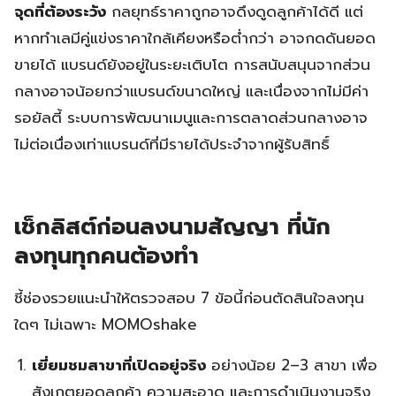
จุดที่ต้องระวัง
กลยุทธ์ราคาถูกอาจดึงดูดลูกค้าได้ดี แต่
หากทำเลมีคู่แข่งราคาใกล้เคียงหรือต่ำกว่า อาจกดดันยอด
ขายได้ แบรนด์ยังอยู่ในระยะเติบโต การสนับสนุนจากส่วน
กลางอาจน้อยกว่าแบรนด์ขนาดใหญ่ และเนื่องจากไม่มีค่า
รอยัลตี้ ระบบการพัฒนาเมนูและการตลาดส่วนกลางอาจ
ไม่ต่อเนื่องเท่าแบรนด์ที่มีรายได้ประจำจากผู้รับสิทธิ์
เช็กลิสต์ก่อนลงนามสัญญา ที่นัก
ลงทุนทุกคนต้องทำ
ชี้ช่องรวยแนะนำให้ตรวจสอบ 7 ข้อนี้ก่อนตัดสินใจลงทุน
ใดๆ ไม่เฉพาะ MOMOshake
เยี่ยมชมสาขาที่เปิดอยู่จริง
อย่างน้อย 2–3 สาขา เพื่อ
สังเกตยอดลูกค้า ความสะอาด และการดำเนินงานจริง