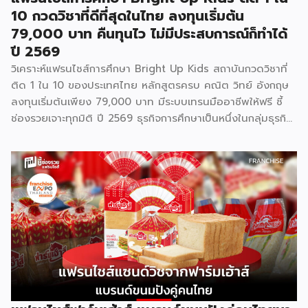
10 กวดวิชาที่ดีที่สุดในไทย ลงทุนเริ่มต้น
79,000 บาท คืนทุนไว ไม่มีประสบการณ์ก็ทำได้
ปี 2569
วิเคราะห์แฟรนไชส์การศึกษา Bright Up Kids สถาบันกวดวิชาที่
ติด 1 ใน 10 ของประเทศไทย หลักสูตรครบ คณิต วิทย์ อังกฤษ
ลงทุนเริ่มต้นเพียง 79,000 บาท มีระบบเทรนมืออาชีพให้ฟรี ชี้
ช่องรวยเจาะทุกมิติ ปี 2569 ธุรกิจการศึกษาเป็นหนึ่งในกลุ่มธุรกิจ
ที่มีความต้องการต่อเนื่องไม่ว่าเศรษฐกิจจะเป็นอย่างไร เพราะผู้
ปกครองไทยให้ความสำคัญกับการเรียนของลูกหลานเสมอ และ
Bright Up Kids คือแบรนด์แฟรนไชส์การศึกษาที่เข้ามาตอบ
โจทย์นี้ ด้วยหลักสูตรที่ได้รับการยอมรับว่าติด 1 ใน 10 กวดวิชาที่
ดีที่สุดในประเทศไทย จุดเด่นสำคัญคืองบลงทุนเริ่มต้นเพียง
79,000 บาท พร้อมระบบเทรนแบบมืออาชีพให้ฟรี ทำให้ผู้ที่ไม่มี
ประสบการณ์ด้านการสอนมาก่อนก็สามารถเป็นเจ้าของธุรกิจกวด
วิชาได้ รู้จัก Bright Up Kids ก่อนตัดสินใจ Bright Up Kids
เป็นแฟรนไชส์การศึกษาที่มีหลักสูตรครบ จบที่เดียว ครอบคลุม
วิชาหลักอย่างคณิตศาสตร์ วิทยาศาสตร์ และภาษาอังกฤษ ซึ่งเป็น
วิชาที่ผู้ปกครองส่วนใหญ่ให้ความสำคัญที่สุดในการติวเสริมให้ลูก