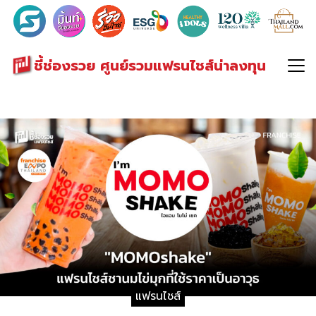
Search
for:
ชี้ช่องรวย ศูนย์รวมแฟรนไชส์น่าลงทุน
แฟรนไชส์