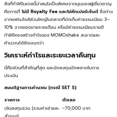
สิ่งที่ทำให้โมเดลนี้น่าสนใจเป็นพิเศษจากมุมมองผู้เชี่ยวชาญ
คือการที่
ไม่มี Royalty Fee และไม่หักเปอร์เซ็นต์
ซึ่งต่าง
จากแฟรนไชส์ส่วนใหญ่ในตลาดที่มักเก็บค่าธรรมเนียม 3–
10% จากยอดขายรายเดือน หรือมีค่าธรรมเนียมรายปี
ทำให้โครงสร้างกำไรของ MOMOshake สะอาดและ
คำนวณได้ชัดเจนกว่า
วิเคราะห์กำไรและระยะเวลาคืนทุน
นี่คือส่วนที่สำคัญที่สุด และนักลงทุนมักพลาดในการ
ประเมิน
สมมติฐานการคำนวณ (กรณี SET S)
รายการ
ตัวเลข
เงินลงทุนรวม (รวมค่าเช่าและ
~70,000 บาท
สำรอง)