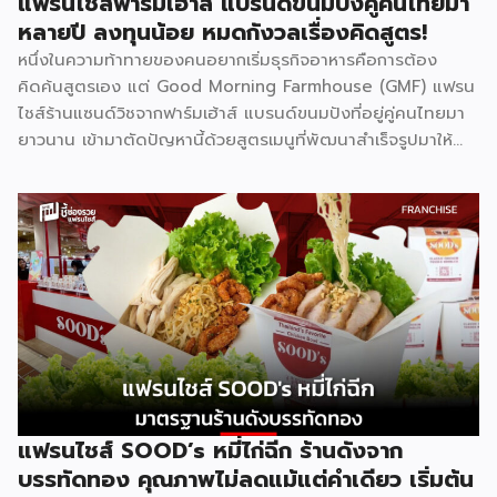
แฟรนไชส์ฟาร์มเฮ้าส์ แบรนด์ขนมปังคู่คนไทยมา
จุดแข็งที่ทำให้แบรนด์ได้รับความเชื่อถือคือการติดอันดับ 1 ใน 10
หลายปี ลงทุนน้อย หมดกังวลเรื่องคิดสูตร!
[…]
หนึ่งในความท้าทายของคนอยากเริ่มธุรกิจอาหารคือการต้อง
คิดค้นสูตรเอง แต่ Good Morning Farmhouse (GMF) แฟรน
ไชส์ร้านแซนด์วิชจากฟาร์มเฮ้าส์ แบรนด์ขนมปังที่อยู่คู่คนไทยมา
ยาวนาน เข้ามาตัดปัญหานี้ด้วยสูตรเมนูที่พัฒนาสำเร็จรูปมาให้
แล้ว พร้อมความน่าเชื่อถือของแบรนด์ที่คนไทยรู้จักดี จุดเด่นของ
GMF คือการลงทุนที่ไม่สูง ไม่ต้องกังวลเรื่องการคิดสูตรอาหาร
เพราะทุกอย่างมีมาตรฐานจากฟาร์มเฮ้าส์รองรับอยู่แล้ว เหมาะกับ
ผู้ที่อยากมีธุรกิจของตัวเองแต่ไม่มีพื้นฐานด้านการทำอาหาร รู้จัก
Good Morning Farmhouse ก่อนตัดสินใจ Good Morning
Farmhouse เป็นโครงการแฟรนไชส์ภายใต้บริษัทฟาร์มเฮ้าส์ ที่
เปิดโอกาสให้ผู้สนใจมีธุรกิจเป็นของตัวเอง ประกอบการได้ในเวลา
สั้นๆ โดยผู้ร่วมค้าจะได้รับสิทธิ์พิเศษในการซื้อส่วนผสมแซนด์วิช
สูตรเฉพาะจากฟาร์มเฮ้าส์โดยตรง พร้อมการสนับสนุนด้าน
อุปกรณ์ วัตถุดิบ และการอบรมทักษะการทำแซนด์วิชอย่างถูกวิธี
ตามหลักสุขาภิบาลและอนามัย เมนูของแบรนด์มีให้เลือกถึง 8 ไส้
แฟรนไชส์ SOOD’s หมี่ไก่ฉีก ร้านดังจาก
ได้แก่ แซนด์วิชโฮลวีตไส้แฮมหมูหยอง ไส้แฮม ไส้ปูอัด ไส้ไข่ดาว
บรรทัดทอง คุณภาพไม่ลดแม้แต่คำเดียว เริ่มต้น
หมูหยองพริกเผา ไส้เทสตี้แฮม ไส้ทูน่าหมูหยอง ไส้ทูน่า และไส้