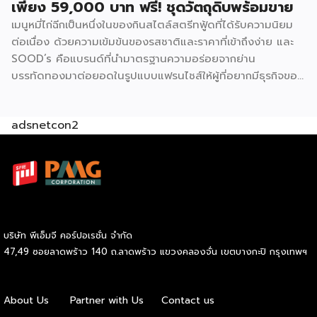
เพียง 59,000 บาท ฟรี! ชุดวัตถุดิบพร้อมขาย
หมูหยองพริกเผา ครอบคลุมทั้งรสชาติคลาสสิกและรสชาติที่คน
เมนูหมี่ไก่ฉีกเป็นหนึ่งในของกินสไตล์สตรีทฟู้ดที่ได้รับความนิยม
ไทยคุ้นเคย ปรัชญาสำคัญที่ผู้ร่วมค้าต้องยึดถือคือ “แซนด์วิชมี
ต่อเนื่อง ด้วยความเข้มข้นของรสชาติและราคาที่เข้าถึงง่าย และ
คุณภาพ ใหม่ สด สะอาด อร่อย” ภายใต้มาตรฐานของฟาร์มเฮ้าส์
SOOD’s คือแบรนด์ที่นำมาตรฐานความอร่อยจากย่าน
ปัจจุบัน GMF ได้รับความนิยมกระจายอยู่ทั่วกรุงเทพฯ และ
บรรทัดทองมาต่อยอดในรูปแบบแฟรนไชส์ให้ผู้ที่อยากมีธุรกิจของ
ปริมณฑล […]
ตัวเอง ปัจจุบัน SOOD’s ครอบคลุมมากกว่า 20 สาขาทั่ว
กรุงเทพฯ และปริมณฑล และล่าสุดเปิดรับแฟรนไชส์อย่างเป็น
adsnetcon2
ทางการ เริ่มต้นเพียง 59,000 บาท ก็สามารถเปิดขายได้ทันที
โดยไม่จำเป็นต้องมีประสบการณ์มาก่อน รู้จัก SOOD’s หมี่ไก่ฉีก
ก่อนตัดสินใจ จุดขายหลักของ SOOD’s คือความอร่อยแบบต้น
ตำรับ มาตรฐานเดียวกับร้านดังจากบรรทัดทอง แต่นำมาปรับให้
เข้าถึงได้ง่ายขึ้นในราคาที่จับต้องได้ โดยไม่ลดทอนคุณภาพ
วัตถุดิบคัดสรรสดใหม่ทุกขั้นตอน และควบคุมมาตรฐานให้ทุก
กล่องมีรสชาติสม่ำเสมอไม่ว่าจะสั่งจากสาขาไหน เมนูของแบรนด์
บริษัท พีเอ็มจี คอร์ปอเรชั่น จำกัด
เน้นความเรียบง่ายแต่จัดเต็มด้านรสชาติ ได้แก่ หมี่ไก่ฉีก ไซส์ S
47,49 ซอยลาดพร้าว 140 ถ.ลาดพร้าว แขวงคลองจั่น เขตบางกะปิ กรุงเทพฯ
ราคา 69 บาท และไซส์ M ราคา 85 บาท หมี่ไก่แซ่บไซส์ M ราคา
89 บาท และหมี่หมูย่างไซส์ M ราคา 120 บาท จุดเด่นอยู่ที่เส้นหมี่
นุ่มกำลังดี เนื้อไก่ฉีกแน่น หมูย่างหอมฉ่ำ […]
About Us
Partner with Us
Contact us