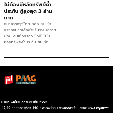
ไม่ต้องมีหลักทรัพย์ค้ำ
ประกัน กู้สูงสุด 3 ล้าน
บาท
ธนาคารกรุงไทย ออก สินเชื่อ
ธุรกิจขนาดเล็กสำหรับร้านค้าราย
ย่อย สินเชื่อธุรกิจ SME ไม่มี
หลักทรัพย์ค้ำประกัน สินเชื่อ
พ่อค้าแม่ค้าที่ต้องการเงินลงทุน
เพื่อขยายร้าน เติมสต็อก เปิด
ร้านสาขาใหม่ หรือเพิ่มเงิน
หมุนเวียนในธุรกิจ จุดเด่นของ
ผลิตภัณฑ์ แค่ใช้แอปพลิเคชันถุง
เงิน หรือเครื่อง EDC กรุงไทย
หรือขายออนไลน์ผ่าน
แพลตฟอร์ม เช่น Lazada,
Shopee กู้ได้สูงสุด 3 ล้านบาท
บริษัท พีเอ็มจี คอร์ปอเรชั่น จำกัด
กรณีไม่มีหลักประกัน (บสย. ค้ำ
47,49 ซอยลาดพร้าว 140 ถ.ลาดพร้าว แขวงคลองจั่น เขตบางกะปิ กรุงเทพฯ
ประกันเต็มวงเงิน) ดอกเบี้ยเริ่ม