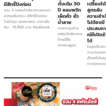
ดั้งเดิม 50
เปรี้ยงได้
มีสิทธิ์ปังก่อน
ปี หอมพริก
สูตรลับ
รวม 4 แฟรนไชส์สายกะเพราน่า
เผ็ดคั่ว ยั่ว
ความสำเร
ลงทุนเริ่มก่อน มีสิทธิ์ปังก่อน
น้ำลาย
ไม่ต้องมี
1.หมีปรุง ซอสกะเพรา ราคาเริ่ม
ต้น : 19,900 บาท facebook :
ประสบกา
กะเพราขุนช้าง
ซอสผัดกะเพราหมีปรุง สร้าง
ณ์ก็เปิดร
แฟรนไชส์อาหาร
อาชีพทั่วไทย 2.เด็ดกะเพรา
ไทยมีชื่อ
ได้
ราคาเริ่มต้น : 50,000 บาท
เจ้าของสูตร
ในยุคที่อาหา
facebook : เด็ดกะเพรา
ความอร่อย
จานด่วนกล
3.กะเพราขุนช้าง ราคาเริ่มต้น :
ดั้งเดิมกว่า 50
เป็นหนึ่งในธุ
399,900 บาท facebook :
ปี ถ้าในเรื่อง
ดาวรุ่งของ
กะเพราขุนช้าง 4.มุมกะเพรา
ของความจัด
การแฟรนไชส
ราคาเริ่มต้น : 450,000 บาท
จ้านต้องยกให้
“ฤทธิ์กะเพรา
facebook : Moomgapao
เพราะทาง
ได้ก้าวขึ้นมา
แบรนด์จะทำ
หนึ่งในแบรนด
กะเพราแบบแห้ง
น่าจับตามอ
รสจัด ใช้พริก
มากที่สุด ด้
แห้งในการทำจึง
รสชาติที่จัด