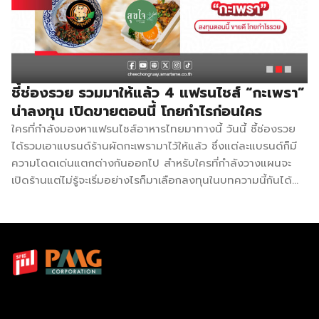
มีความหอมกลิ่น
สไตล์การขาย
พริกคั่ว เป็นที่
ชัดเจน และ
ชื่นชอบของ
โมเดลธุรกิจที
ลูกค้ามากมาย
เข้าถึงง่าย ท
กระแสตอบรับดี
แฟรนไชส์ราย
ชี้ช่องรวย รวมมาให้แล้ว 4 แฟรนไชส์ “กะเพรา”
จึงอยาก
เติบโตอย่าง
ตอบแทนลูกค้า
น่าลงทุน เปิดขายตอนนี้ โกยกำไรก่อนใคร
รวดเร็วทั่ว
ด้วยรสชาติและ
ประเทศ ฤทธิ
ใครที่กำลังมองหาแฟรนไชส์อาหารไทยมาทางนี้ วันนี้ ชี้ช่องรวย
คุณภาพที่ดี
กะเพรา ยกร
ได้รวมเอาแบรนด์ร้านผัดกะเพรามาไว้ให้แล้ว ซึ่งแต่ละแบรนด์ก็มี
ที่สุดสำหรับมื้อ
เมนูกะเพรา
ความโดดเด่นแตกต่างกันออกไป สำหรับใครที่กำลังวางแผนจะ
อาหาร ข้อมูล
ดาๆ ให้มี
เปิดร้านแต่ไม่รู้จะเริ่มอย่างไรก็มาเลือกลงทุนในบทความนี้กันได้
การลงทุน งบ
เอกลักษณ์ 
เลย หมีปรุง ซอสกะเพรา หมีปรุง ซอสกะเพรา” ซอสกะเพรา
ลงทุนเริ่มต้น
มาตรฐาน น
สำเร็จรูปที่จะทำให้การผัดกะเพราง่าย อร่อย รวดเร็ว ทันใจ ใครทำ
600,000 –
ปรับให้เป็นร้
ก็อร่อยแน่นอน สำหรับความโดดเด่นของ ซอส กะเพราหมีปรุง
700,000 บาท
อาหารแนวส
เป็นรสชาติของผัดกะเพราพริกแห้ง โบราณแท้ๆ ไร้น้ำมัน และที่
ค่าแฟรนไชส์
ทฟู๊ด ชูดจุด
สำคัญสามารถเก็บรักษาได้นานถึง 2 ปี โดยยังให้รสชาติสดใหม่
399,900 บาท
ด้วยสูตรต้น
เหมือนผัดจานต่อจาน รูปแบบการลงทุนธุรกิจขนาดเล็กสำหรับใคร
อุปกรณ์และ
ตำหรับโบร
ที่อยากจะเปิดร้าน ด้วยงบลงทุนเริ่มต้นที่ 19,999 บาท สิ่งที่จะได้
วัตถุดิบ :
ออกมาเป็น
รับ คือ รถเข็น ตู้ใส เตาแก๊ส (ประหยัดพลังงาน) ซอสกะเพรา