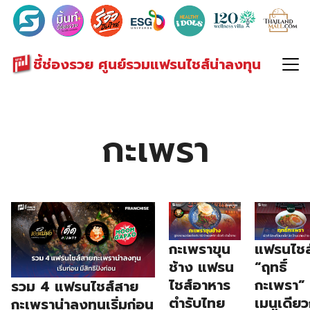
Search
for:
ชี้ช่องรวย ศูนย์รวมแฟรนไชส์น่าลงทุน
กะเพรา
กะเพราขุน
แฟรนไชส
ช้าง แฟรน
“ฤทธิ์
ไชส์อาหาร
กะเพรา”
รวม 4 แฟรนไชส์สาย
ตำรับไทย
เมนูเดียว
กะเพราน่าลงทุนเริ่มก่อน