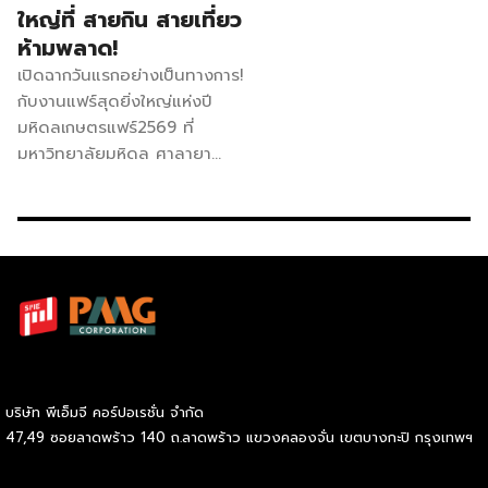
ใหญ่ที่ สายกิน สายเที่ยว
ห้ามพลาด!
เปิดฉากวันแรกอย่างเป็นทางการ!
กับงานแฟร์สุดยิ่งใหญ่แห่งปี
มหิดลเกษตรแฟร์2569 ที่
มหาวิทยาลัยมหิดล ศาลายา
ภายใต้คอนเซปต์ “ร่วมปลูก ร่วม
เปลี่ยน” บอกเลยว่าบรรยากาศ
คึกคักมาก ใครกำลังมองหาที่เดิน
ชิลล์ ของกินอร่อย หรือ
นวัตกรรมเจ๋งๆ ต้องรีบมาด่วน!
มัดรวมไฮไลต์ 5 โซนเด็ด...เดิน
ยังไงให้ครบ! ก่อนเริ่มเดิน อย่า
ลืมเช็ก "ผังบริเวณงาน" กันก่อน
นะ จะได้ไม่พลาดจุดสำคัญ: โซน
บริษัท พีเอ็มจี คอร์ปอเรชั่น จำกัด
A1–A2 และโซน B: แหล่งรวม
47,49 ซอยลาดพร้าว 140 ถ.ลาดพร้าว แขวงคลองจั่น เขตบางกะปิ กรุงเทพฯ
ความอร่อย! ร้านค้าเพียบ ทั้งอา
หารสตรีทฟู้ด ของดีประจำ