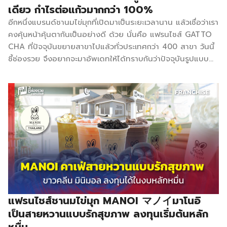
ผสมผสานเป็นสูตรลับเฉพาะของทางร้าน จำหน่ายในราคาเริ่มต้นที่
ก่อนตัดสินใ
เดียว กำไรต่อแก้วมากกว่า 100%
18 บาท และมีเมนูให้เลือกกว่า 100 เมนู อีกทั้งสามารถเลือกความ
AKITA CH
อีกหนึ่งแบรนด์ชานมไข่มุกที่เปิดมาเป็นระยะเวลานาน แล้วเชื่อว่าเรา
หวาน และความเข้มชาได้ เพื่อให้เข้าถึงกลุ่มผู้บริโภคทุกรูปแบบ
คือชานมไข่มุ
คงคุ้นหน้าคุ้นตากันเป็นอย่างดี ด้วย นั่นคือ แฟรนไชส์ GATTO
โดยมีเมนูหลัก ๆ ดังนี้ ชาขนมหวานมันม่วง/ซากุระ/มัทฉะ/ช็อคโก้
ใช้ชาจากญี่ปุ
CHA ที่ปัจจุบันขยายสาขาไปแล้วทั่วประเทศกว่า 400 สาขา วันนี้
(Dessert Tea), ชานม (Milk […]
ซึ่งให้ความ
ชี้ช่องรวย จึงอยากจะมาอัพเดทให้ได้ทราบกันว่าปัจจุบันรูปแบบ
ละมุนที่แตก
การลงทุนเป็นอย่างไรบ้าง ให้กับคนที่สนใจอยากจะลงทุนกับ
จากชาไต้หวั
แบรนด์นี้ แฟรนไชส์ GATTO CHA มีสัญลักษณ์เป็นน้องแมวน่า
ทั่วไป พร้อม
รักกับชื่อว่ากัตโตะ สัตว์ที่เชื่อกันว่าจะนำภาโชคลาภ จุดเด่นของ
ดีไซน์สไตล์
แบรนด์จะอยู่ที่ เรื่องของเมนูที่เอาใจคนทุกวัย มีตั้งแต่ ชาเย็น (ชา
ญี่ปุ่นแบบมิน
ไทย) ที่ถูกใจผู้ใหญ่วัยทำงาน ชานมไต้หวัน ที่ถูกใจวัยรุ่น กาแฟ
มอลที่เรียบห
โบราณ ที่ถูกใจผู้สูงอายุ ชามะม่วง ที่ถูกใจชาวต่างชาติ และยังมี
และทันสมัย
เมนูเด็ดๆ อีกจำนวนมาก เช่น ชาเขียวมัทฉะลาเต้ ชาเขียวมัทฉะ
ภาพลักษณ์
มะนาวสด ชานมบราวชูก้า ชาส้มผสมน้ำผึ้ง ชาพีชเกาหลี ชา
ร้านโดดเด่
มะขาม และชาน้ำผึ้งมะนาวสด เป็นต้น มากก่ว่า 50 เมนู นอกจากนี้
จดจำได้ง่าย
ยังมี ท็อปปิ้งที่มีให้เลือกกว่า 10 ชนิดด้วย ทุกเมนูล้วนคัดสรร
เหมาะกับกลุ่
เอาแต่วัตถุดิบคุณภาพจากทั้งในไทย และนำเข้าจากนาๆประเทศ
แฟรนไชส์ชานมไข่มุก MANOI マノイมาโนอิ
ลูกค้าที่ชื่น
เพื่อให้ได้รสชาติของชาที่เป็นเอกลักษณ์ รับประกันความอร่อยทุก
วัฒนธรรมญี่
เป็นสายหวานแบบรักสุขภาพ ลงทุนเริ่มต้นหลัก
เมนู ถูกใจคนทุกเพศทุกวัย […]
และต้องการ
หมื่น