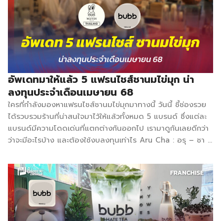
momocha ชานมบราวน์ชูก้า (Milk Tea Brown Sugar) ชานม
ไต้หวันแท้ ผสานกับนมโคสดแท้ปราศจากน้ำตาลแลกโตส ผู้ที่แพ้
นมก็สามารถดื่มได้ และบราวน์ชูก้าที่หวานหอมอย่างลงตัว มัทฉะ
บราวน์ชูก้า (Matcha Brown Sugar) ชาเขียวมัทฉะแท้ ๆ ผสาน
กับนมโคสดและบราวน์ชูก้า ผู้ที่ชื่นชอบมัทฉะไม่ควรพลาด นมสด
บราวน์ชูก้า (Fresh Milk Brown Sugar) […]
อัพเดทมาให้แล้ว 5 แฟรนไชส์ชานมไข่มุก น่า
ลงทุนประจำเดือนเมษายน 68
ใครที่กำลังมองหาแฟรนไชส์ชานมไข่มุกมาทางนี้ วันนี้ ชี้ช่องรวย
ได้รวบรวมร้านที่น่าสนใจมาไว้ให้แล้วทั้งหมด 5 แบรนด์ ซึ่งแต่ละ
แบรนด์มีความโดดเด่นที่แตกต่างกันออกไป เรามาดูกันเลยดีกว่า
ว่าจะมีอะไรบ้าง และต้องใช้งบลงทุนเท่าไร Aru Cha : อรุ – ชา
ด้วยความโดดเด่นของวัตถุดิบที่ใช้เกรดพรีเมียม นำเข้าจากประ
เทศใต้หวัน ยังมีเมนูที่หลากหลายทั้งเมนูเย็นและเมนูปั่น เช่น ชา
กาแฟ นม โซดา ชาผลไม้ บราวน์ชูก้า กว่า 60 เมนู นอกจากนี้
แบรนด์ Aru Cha : อรุ – ชา เป็นแฟรนไชส์ที่ลงทุนน้อย เน้น
สร้างอาชีพ มีมาตรฐานในราคาย่อมเยาเข้าถึงได้ เหมาะกับผู้ที่
ต้องการเปิดร้านชานมไข่มุกเป็นของตัวเอง แต่มีงบจำกัด แม้ไม่มี