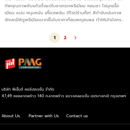
ทัพคุณภาพคับแก้วตั้งแต่ใบชาเกรดพรีเมียม หอมชา ไข่มุกเนื้อ
เนียน แน่น หนุบหนับ เคี้ยวเพลิน ดีไซน์ร้านก็เท่ สีดำขับเน้นภาพ
ลักษณ์ให้ดูพรีเมียมมากขึ้นในราคาที่สมเหตุสมผล ทำให้เจ้ามังกร
ดำตัวนี้ยัคงเป็นที่ต้องการในตลาดชานมอยู่ ข้อมูลการลงทุน งบ
ลงทุนเริ่มต้น 130,000 – 160,000 บาท ค่าแฟรนไชส์ 99,900
1
2
บาท อุปกรณ์ที่ได้รับ 64 รายการ ระยะเวลาสัญญา 1 ปี ระยะเวลา
คืนทุน 6-12 เดือน จำนวนสาขา มากกว่า 25 สาขา กลยุทธ์ธุรกิจ
-ชากลิ่นหอม ได้คุณภาพ ไข่มุกหนึบหนับเคี้ยวเพลิน -เมนูหลาก
หลาย ดีไซน์สวยงาม สัมผัสถึงความพรีเมียม -โตเกียวไส้แน่น
แบบพรีเมี่ยม แป้งหอม สดใหม่ ทุกวัน แพ็คเกจ A ราคาค่า
ก่อสร้างโดยประมาณ 130,000-160,000 บาท แพ็คเกจ B ราคา
ค่าก่อสร้างโดยประมาณ […]
บริษัท พีเอ็มจี คอร์ปอเรชั่น จำกัด
47,49 ซอยลาดพร้าว 140 ถ.ลาดพร้าว แขวงคลองจั่น เขตบางกะปิ กรุงเทพฯ
About Us
Partner with Us
Contact us