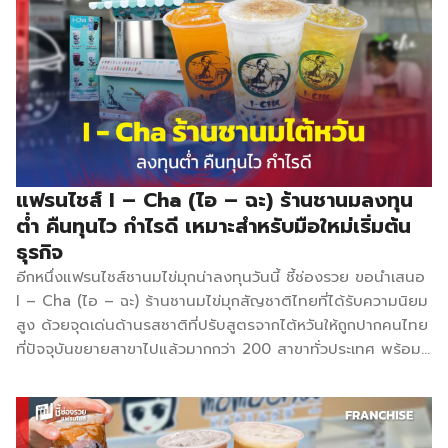
ชานมไข่มุกในแบบทั่ว ๆ ไป นอกเหนือจากเมนูสูตรลับเฉพาะ ยัง
สร้างภาพลักษณืของแบรนด์ให้เป็นที่น่าจดจำ แบบมีสไตล์ ใคร
เห็นต้องสะดุดตา ไม่ว่าจะเป็นการดีไซน์เมนู ดีไซน์ร้าน ที่สื่อสาร
ออกมาได้อย่างน่าสนใจ อีกทั้งวัตถุดิบที่ใช้คัดสรรอย่างดี มีเมนูให้
เลือกกว่า 100 เมนู ราคาจำหน่ายเริ่มต้นที่ 25 – 69 บาท โดยมี
เมนูให้เลือก ดังนี้ ชาใส่นม ชาใส นม บราวน์ชูการ์ โซดา […]
แฟรนไชส์ I – Cha (ไอ – ฉะ) ร้านชานมลงทุน
ต่ำ คืนทุนไว กำไรดี เหมาะสำหรับมือใหม่เริ่มต้น
ธุรกิจ
อีกหนึ่งแฟรนไชส์ชานมไข่มุกน่าลงทุนวันนี้ ชี้ช่องรวย ขอนำเสนอ
I – Cha (ไอ – ฉะ) ร้านชานมไข่มุกสัญชาติไทยที่ได้รับความนิยม
สูง ด้วยจุดเด่นด้านรสชาติที่ปรับสูตรจากไต้หวันให้ถูกปากคนไทย
ที่ปัจจุบันขยายสาขาไปแล้วมากกว่า 200 สาขาทั่วประเทศ พร้อม
เปิดโอกาสให้คนที่อยากจะมีธุรกิจลงทุนในงบเริ่มต้นหลักหมื่นบาท I
– Cha (ไอ – ฉะ) จุดเริ่มต้น.. ของธุรกิจชาไข่มุก จากการเปิดร้าน
ชาไข่มุกและได้มีลูกค้ามาขอถามซื้อธุรกิจแทบทุกวัน เพราะรสชาติ
ถูกปากเป็นสูตรชานำเข้าจากไต้หวัน นำมาปรับให้เข้ากับความชอบ