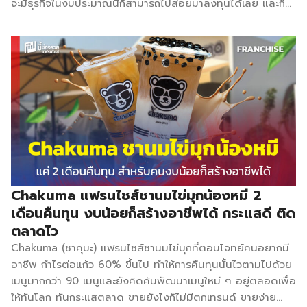
จะมีธุรกิจในงบประมาณนี้ก็สามารถไปส่อยมาลงทุนได้เลย และก็
อยากจะรู้เหมือนกันว่า ระหว่างซื้อทองคำ กับ เอาเงินมาลงทุนแฟ
รนไชส์ เป็นคุณจะเลือกอะไร ปังก้อนทอง ปังก้อนทอง ขนมปังปิ้ง
เตาถ่านไส้ทะลักที่ทั้งกลิ่นหอมและรสชาติอร่อยลงตัว ปัจจุบัน
ขยายสาขาไปแล้วกว่า 200 สาขา ความว้าวของปังก้อนทองนั้น
นอกจากเป็นแบรนด์ขนมปังแบรนด์แรกที่มีเอกลักษณ์ของขนมปัง
ปิ้งเตาถ่านที่รักษาความโบราณ กรอบนอกนุ่มในแล้ว สำหรับกรณี
ซื้อไปแล้วยังไม่ได้รับประทานทันที หากทิ้งไว้ก็จะไม่แข็งกระด้างและ
สัมผัสของขนมปังจะนุ่มลง ความว้าวที่ 2. ให้ไส้เยอะจุใจ ที่สำคัญ
คือไส้ขนมปังทางร้านทำเองทั้งหมดแบบโฮมเมด หวานน้อย กลิ่น
หอมอร่อย ตอนนี้มีเลือกถึง 14 ไส้ มีไส้ขายดีได้แก่ ไส้สังขยาใบ
เตย ไส้นมข้นโบราณ ไส้สังขยาชาไทย ไส้มะพร้าวอ่อนฝอยทอง
Chakuma แฟรนไชส์ชานมไข่มุกน้องหมี 2
ไส้ช็อกโกแลตและไส้ไข่เค็มลาวา และอีกเรื่องคือ ราคาที่เข้าถึงได้
เดือนคืนทุน งบน้อยก็สร้างอาชีพได้ กระแสดี ติด
ง่ายกับลูกค้าทุกกลุ่ม โดยเริ่มต้นเพียง 25 บาทเท่านั้น สำหรับรูป
ตลาดไว
แบบการลงทุนธุรกิจมีให้เลือกดังนี้ SET A ราคา 45,000 บาท
Chakuma (ชาคุมะ) แฟรนไชส์ชานมไข่มุกที่ตอบโจทย์คนอยากมี
เป็นชุดคีออสเคลื่อนที่ได้ มีอุปกรณ์ครบสามารถเปิดร้านขายได้
อาชีพ กำไรต่อแก้ว 60% ขึ้นไป ทำให้การคืนทุนนั้นไวตามไปด้วย
ทันที […]
เมนูมากกว่า 90 เมนูและยังคิดค้นพัฒนาเมนูใหม่ ๆ อยู่ตลอดเพื่อ
ให้ทันโลก ทันกระแสตลาด ขายยังไงก็ไม่มีตกเทรนด์ ขายง่าย