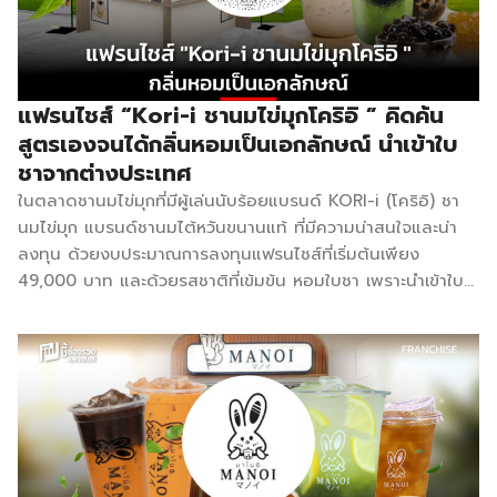
ขนานแท้ที่
บาท พร้อมฟรี
สำเร็จมาแล้ว จุดที่น่าสนใจคือ
บริหารโดย 
ไข่มุกทุกแก้ว
แบรนด์ระบุชัดว่า ยอดขายเริ่ม
ปิยพงศ์ ยิ้ม
และมีเมนูหลาก
แรกทั่วไปจะอยู่ที่ประมาณ 40-
วัลย์ โดยทั่
หลายที่ครองใจ
50 แก้วต่อวัน แต่ถ้ามีการสร้าง
แฟรนไชส์ “Kori-i ชานมไข่มุกโคริอิ ” คิดค้น
ชานมไข่มุกบ
คนทุกเพศทุกวัย
สัมพันธ์กับลูกค้า มีลูกค้าประจำ
สูตรเองจนได้กลิ่นหอมเป็นเอกลักษณ์ นำเข้าใบ
เราจะใช้ชาจ
จุดที่ทำให้ แฟ
หรือจัดโปรโมชั่นให้ลูกค้าติดตาม
ชาจากต่างประเทศ
ไต้หวันเป็นต
รนไชส์
ร้านอย่างสม่ำเสมอ ก็สามารถ
ชูโรง แต่ทา
GattoCha น่า
ดันยอดขายขึ้นไปถึงวันละ 200
ในตลาดชานมไข่มุกที่มีผู้เล่นนับร้อยแบรนด์ KORI-i (โคริอิ) ชา
AKITA CH
สนใจมากในมุม
แก้วได้ รู้จัก CHAKAIMUK.com
นมไข่มุก แบรนด์ชานมไต้หวันขนานแท้ ที่มีความน่าสนใจและน่า
ของแตกต่า
ของผู้ลงทุนคือ
ก่อนตัดสินใจ ชาไข่มุกดอทคอม
ลงทุน ด้วยงบประมาณการลงทุนแฟรนไชส์ที่เริ่มต้นเพียง
ด้วยการใช้ช
ความชัดเจน
เริ่มก่อตั้งสาขาแรกในปี 2019
49,000 บาท และด้วยรสชาติที่เข้มข้น หอมใบชา เพราะนำเข้าใบ
จากญี่ปุ่นแ
ของข้อมูลแฟ
เปิดตัวด้วยเครื่องดื่ม 29 เมนู
ชาจากต่างประเทศ และเจ้าของแบรนด์ได้คิดค้นสูตรชาไต้หวันที่
ทำให้ได้ควา
รนไชส์ที่เปิดเผย
ราคาขายเริ่มต้นเพียงแก้วละ 19
เป็นเอกลักษณ์ มีกลิ่นหอมเฉพาะของทางร้าน จุดที่ทำให้ Kori-i
หอมละมุนแล
บนเว็บไซต์
บาท เพิ่มท็อปปิ้ง 5 บาท พร้อม
โดดเด่นในตลาดคือการประกาศชัดเจนว่า ไม่มีการเก็บค่า
ความอร่อยที
ทางการ ทั้ง
หลักสูตรการสอนทั้งออนไลน์
ธรรมเนียม ไม่มีเก็บค่าการตลาด ไม่เก็บส่วนแบ่งยอดขายใดๆ ทั้ง
ลงตัวไม่เหม
ราคา เงื่อนไข
และออฟไลน์ ปี 2566 แบรนด์
สิ้น ทำให้กำไรทั้งหมดเป็นของเจ้าของร้านอย่างแท้จริง รู้จัก
ใคร ด้วยดีไ
และขั้นตอนการ
ขยายสาขาไปแล้วมากกว่า 1,000
Kori-i ชานมไข่มุกโคริอิ ก่อนตัดสินใจ ชาไต้หวันสูตรของทางร้าน
สไตล์ญี่ปุ่
เปิดร้าน ซึ่งช่วย
สาขาทั่วประเทศ และพัฒนา
มีรสชาติที่เป็นเอกลักษณ์ หอมอร่อย เข้มข้น คุ้มค่าคุ้มราคา
มินิมอลที่ถูก
ลดความกังวล
แบรนด์อย่างต่อเนื่องเพื่อตอบ
เจ้าของแบรนด์ได้คิดค้นสูตรชาไต้หวันที่เป็นเอกลักษณ์ มีกลิ่น