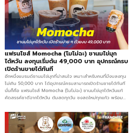
ของคนไทย ในระยะเวลาเพียงไม่นานก็เริ่มขยายธุรกิจในรูแบบของ
แฟรนไชส์ มีลูกค้าให้ความสนใจลงทุนจำนวนมาก สามารถขยาย
สาขาได้ในระยะเวลาอันรวดเร็ว จากปากต่อปากของรสชาติและงบ
การลงทุนแค่หลักหมื่นต้นๆ ก็สามารถมีร้านชาไข่มุกได้ โดยส่วน
ใหญ่จะซื้อกันคนละ 1-2 ชุด เพราะขายดีสามารถวัตถุดิบแค่ครั้ง
เดียวขายได้ 2 สาขา ช่วยลดต้นทุนเพิ่มกำไร คืนทุนได้ไวใน 1 – 3
เดือน ร้านชาไข่มุก ไอ – ฉะ มีเมนูให้เลือกหลากหลาย ไม่ว่าจะเป็น
แฟรนไชส์ Momocha (โมโม่ฉะ) ชานมไข่มุก
ชา, กาแฟ และน้ำผลไม้ รสชาติต่างๆ กว่า 30 […]
ไต้หวัน ลงทุนเริ่มต้น 49,000 บาท อุปกรณ์ครบ
เปิดร้านขายได้ทันที
อีกหนึ่งแบรนด์ชานมไข่มุกที่น่าสนใจ เหมาะสำหรับคนที่มีงบลงทุน
ไม่เกิน 50,000 บาท ได้อุปกรณ์ครบสามารถเปิดร้านชายได้ทันที
นั่นก็คือ แฟรนไชส์ Momocha (โมโม่ฉะ) ชานมไข่มุกไต้หวันแท้
คัดสรรค์ชาดีจากไต้หวัน ต้มสดทุกวัน ชงสดใหม่ทุกแก้ว พร้อม
ด้วยไข่มุกสูตรลับเฉพาะที่ต้มวันต่อวัน ในราคาเริ่มต้นเพียง 20
บาท ที่ปัจจุบันขยายสาขาไปแล้วมากกว่า 300 สาขาทั่วประเทศ
Momocha (โมโม่ฉะ) มีเมนูให้เลือกมากมายกว่า 70 เมนู ไม่ว่าจะ
เป็น Brown Sugar SERIES เมนู Signature ยอดนิยมจาก