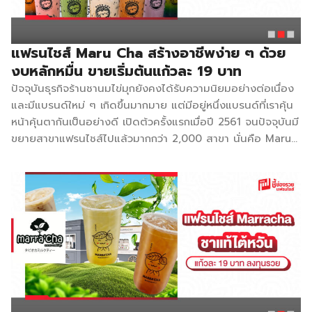
ของธุรกิจ Dailycha ถือเป็นแบรนด์ที่เติบโตไวมาก ทั้งเป็นที่รู้จัก
ในกลุ่มลูกค้า และผู้ที่อยากลงทุนธุรกิจ ที่สำคัญงบลงทุนเริ่มต้นที่
30,000 บาท ก็สามารถเปิดร้านได้ มีสูตรชงง่ายเป็นมาตรฐาน ไม่
แฟรนไชส์ Maru Cha สร้างอาชีพง่าย ๆ ด้วย
ยุ่งยาก โดยทางแบรนด์มีความพร้อมในเรื่องของวัตถุดิบพร้อม
งบหลักหมื่น ขายเริ่มต้นแก้วละ 19 บาท
จัดส่งให้กับสาขา […]
ปัจจุบันธุรกิจร้านชานมไข่มุกยังคงได้รับความนิยมอย่างต่อเนื่อง
และมีแบรนด์ใหม่ ๆ เกิดขึ้นมากมาย แต่มีอยู่หนึ่งแบรนด์ที่เราคุ้น
หน้าคุ้นตากันเป็นอย่างดี เปิดต้วครั้งแรกเมื่อปี 2561 จนปัจจุบันมี
ขยายสาขาแฟรนไชส์ไปแล้วมากกว่า 2,000 สาขา นั่นคือ Maru
Cha (มารุชา) ที่มีความพิเศษนอกเหนือจากรสชาตินั่นก็คือ ราคา
ที่ใครก็สามารถจับต้องได้ เพราะขายแค่แก้วละ 19 บาท ด้ายความ
โดดเด่นของสินค้า Maru Cha คำนึงถึงความต้องการของผู้
บริโภคเป็นหลักโดยการสร้างความหลากหลายของเมนูให้ไม่ซ้ำซาก
จำเจ เพื่อสร้างความแปลกใหม่จึงมีการคิดค้นพิเศษใหม่ ๆ ทุก 1-3
เดือน พร้อมกับราคาที่เอื้อมถึงได้ทุกวัย สร้างความสนใจอยากลิ้ม
ลองทั้งในกลุ่มลูกค้าเดิมและลูกค้าใหม่ปัจจุบัน มีเมนูให้เลือกทาน
มากว่า 60 เมนู และยังคงคิดค้นพัฒนาอย่างไม่ยุดยั้งเพื่อสร้าง
ความพึงพอใจต่อผู้บริโภคอย่างสูงสุด โดยมีเมนูน่าสนใจ เช่น ชา
ชีส ชานมกาแฟ ชานมไข่มุก ชาเขียวไข่มุก ชานมเผือก อิตาเลี่ยน