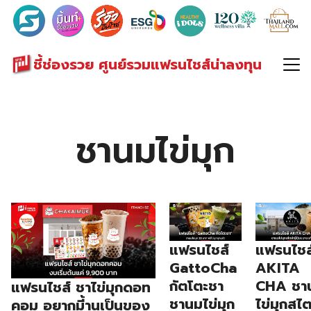
Search
for:
ชี้ช่องรวย ศูนย์รวมแฟรนไชส์น่าลงทุน
ชานมไข่มุก
แฟรนไชส์
แฟรนไชส
GattoCha
AKITA
กัตโตะชา
CHA ชา
แฟรนไชส์ ชาไข่มุกดอท
ชานมไข่มุก
ไข่มุกสไต
คอม อยากมี้านเป็นของ