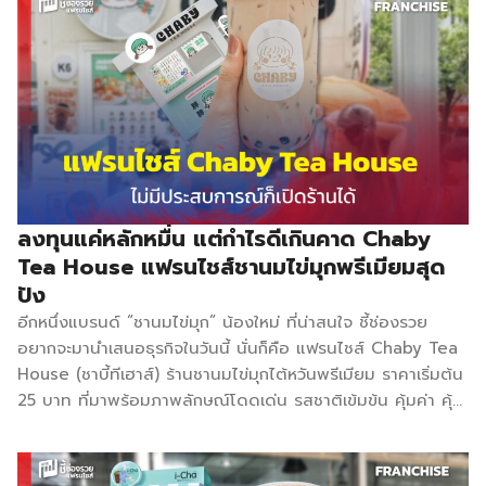
มะนาวสด ชานมบราวชูก้า ชาส้มผสมน้ำผึ้ง ชาพีชเกาหลี ชา
มะขาม และชาน้ำผึ้งมะนาวสด เป็นต้น มากก่ว่า 50 เมนู นอกจากนี้
ยังมี ท็อปปิ้งที่มีให้เลือกกว่า 10 ชนิดด้วย ทุกเมนูล้วนคัดสรร
เอาแต่วัตถุดิบคุณภาพจากทั้งในไทย และนำเข้าจากนาๆประเทศ
เพื่อให้ได้รสชาติของชาที่เป็นเอกลักษณ์ รับประกันความอร่อยทุก
เมนู ถูกใจคนทุกเพศทุกวัย ปัจจุบัน GATTO CHA มีการเติบโต
อย่างต่อเนื่อง โดยมีทีมบริหารมีนโยบายที่ชัดเจนในเรื่องของการ
ดูแลลูกค้าหลังการขายอย่างใกล้ชิด และเป็นกันเอง โดยยึดถือ
หลักที่ว่า “ทุกคนคือครอบครัว” และด้วยการดูที่อบอุ่น และใกล้ชิด
ลงทุนแค่หลักหมื่น แต่กำไรดีเกินคาด Chaby
นี้ จึงช่วยให้สามารถให้คำแนะนำ และแก้ปัญหาได้อย่างถูกจุด […]
Tea House แฟรนไชส์ชานมไข่มุกพรีเมียมสุด
ปัง
อีกหนึ่งแบรนด์ “ชานมไข่มุก” น้องใหม่ ที่น่าสนใจ ชี้ช่องรวย
อยากจะมานำเสนอธุรกิจในวันนี้ นั่นก็คือ แฟรนไชส์ Chaby Tea
House (ชาบี้ทีเฮาส์) ร้านชานมไข่มุกไต้หวันพรีเมียม ราคาเริ่มต้น
25 บาท ที่มาพร้อมภาพลักษณ์โดดเด่น รสชาติเข้มข้น คุ้มค่า คุ้ม
ราคา ใส่ใจในวัตถุดิบคัดสรรเฉพาะที่ได้มาตรฐาน รังสรรค์เป็นเมนู
แสนอร่อย ในราคาเข้าถึงง่าย ตอบโจทย์กลุ่มเป้าหใยวัยรุ่น วัย
ทำงาน Chaby Tea House (ชาบี้ทีเฮาส์) ไม่ได้เป็นเพียงแค่ร้าน