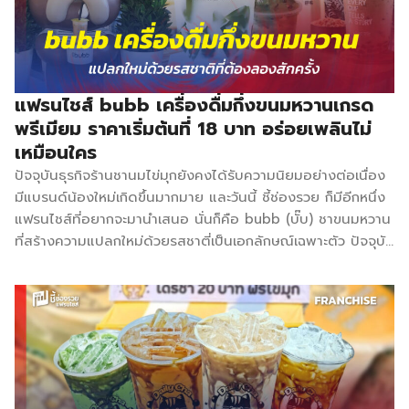
ประสบการณ์ ก็สามารถเปิดร้านขายได้ สำหรับรูปแบบการลงทุน
แฟรนไชส์ราคาเริ่มต้นที่ 29,900 บาท สิ่งที่จะได้รับ คือ ได้เซต
อุปกรณ์และวัตถุดิบต่างๆ และป้ายโลโก้, ป้ายเมนู, ป้ายไวนิล รวม
75 รายการ […]
แฟรนไชส์ bubb เครื่องดื่มกึ่งขนมหวานเกรด
พรีเมียม ราคาเริ่มต้นที่ 18 บาท อร่อยเพลินไม่
เหมือนใคร
ปัจจุบันธุรกิจร้านชานมไข่มุกยังคงได้รับความนิยมอย่างต่อเนื่อง
มีแบรนด์น้องใหม่เกิดขึ้นมากมาย และวันนี้ ชี้ช่องรวย ก็มีอีกหนึ่ง
แฟรนไชส์ที่อยากจะมานำเสนอ นั่นก็คือ bubb (บั๊บ) ชาขนมหวาน
ที่สร้างความแปลกใหม่ด้วยรสชาตี่เป็นเอกลักษณ์เฉพาะตัว ปัจจุบัน
ขายสาขาไปแล้วมากกว่า 40 สาขา แฟรนไชส์ bubb ผสมผสาน
ชาสด กับขนมทานเล่นเข้าด้วยกัน เพื่อสร้างสรรค์เมนูใหม่และ
ประสบการณ์เครื่องดื่มทานเล่นที่แปลกใหม่ การคัดสรรค์ นำเข้า
วัตถุดิบเกรดพรีเมี่ยมเฉพาะ เสริมเติมแต่งท็อปปิ้งที่หลากหลายจน
กลายเป็นเครื่องดื่มกึ่งขนมหวาน ไม่มีไขมันทรานส์ และยังสามารถ
ปรับระดับความหวาน ความเข้มชา เพิ่มลด ตกแต่งแก้วได้ตามใจ
ชอบ นอกจากนี้ ผงผลไม้ ที่นำมาใช้ทำจากผลไม้แห้งที่แช่แข็ง