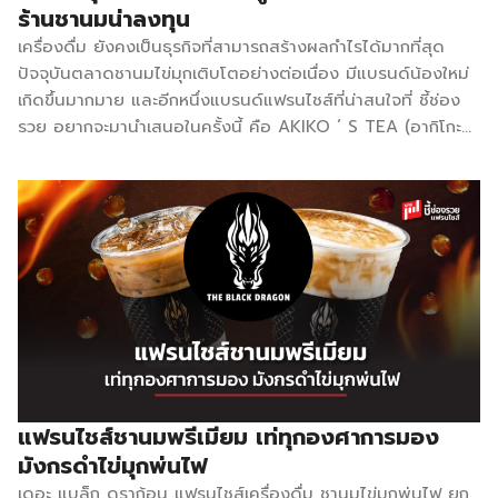
ร้านชานมน่าลงทุน
เครื่องดื่ม ยังคงเป็นธุรกิจที่สามารถสร้างผลกำไรได้มากที่สุด
ปัจจุบันตลาดชานมไข่มุกเติบโตอย่างต่อเนื่อง มีแบรนด์น้องใหม่
เกิดขึ้นมากมาย และอีกหนึ่งแบรนด์แฟรนไชส์ที่น่าสนใจที่ ชี้ช่อง
รวย อยากจะมานำเสนอในครั้งนี้ คือ AKIKO ‘ S TEA (อากิโกะที)
ที่เปิดตัวได้ไม่นานขยายสาขาไปแล้วกว่า 30 สาขา แฟรนไชส์
AKIKO ‘ S TEA สร้างจุดเด่นด้วยการมีเมนูให้เลือกเยอะถึง 90
เมนู ไม่ว่าจะเป็นชีสเบิร์น ชาไต้หวัน ชาไทย ชาเขียว มัทฉะ กาแฟ
โบราณ ชาผลไม้ ชามะลิ สมูทตี้ เมนูผสมนม และอื่น ๆ โดยแต่ละ
เมนูนั้นเป็นสูตรที่คิดต้นขึ้นเอง สร้างความเป็นเอกลักษณ์เฉพาะตัว
ที่ไม่เหมือนใคร เช่น CHEESE BURN SERIES (ชีสเบิร์นซีรี่) เป็น
หมวดเมนูขายดีอันดับหนึ่ง ซึ่งทางแบรนด์คิดค้นสูตรครีมชีสให้มี
ความนุ่ม ละมุน รสชาติอร่อย ไม่เหมือนใคร เพราะใช้ครีมชีสแท้
เป็นวัตถุดิบหลัก นอกจากนี้ AKIKO´S TEA ยังให้ความสำคัญใน
การคัดเลือกใบชา ที่เป็นวัตถุดิบหลักของเครื่องดื่มแต่ละแก้ว โดย
ต้องการให้เครื่องดื่มแต่ละเมนูมีรสชาติที่ดี […]
แฟรนไชส์ชานมพรีเมียม เท่ทุกองศาการมอง
มังกรดำไข่มุกพ่นไฟ
เดอะ แบล็ก ดราก้อน แฟรนไชส์เครื่องดื่ม ชานมไข่มุกพ่นไฟ ยก