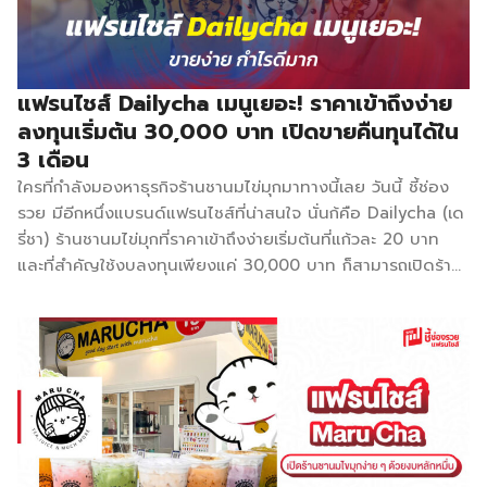
100% จากแหล่งเพาะปลูกของไทย ทำให้ได้รสสัมผัสรสชาติแท้ ๆ
ในส่วนของชาใช้วิธีการต้มใบชาแบบดั้งเดิม นำมาปรุงแต่งให้เกิด
ความแตกต่างและโดดเด่น ทั้งรสชาติ กลิ่นหอมที่เย้ายวน และ
ความละมุนลิ้นที่ลงตัว วัตถุดิบที่นำมาใช้เกรดพรีเมียมส่งตรงจาก
แฟรนไชส์ Dailycha เมนูเยอะ! ราคาเข้าถึงง่าย
ประเทศไต้หวัน ญี่ปุ่น และจีน ผสมผสานเป็นสูตรลับเฉพาะของ
ลงทุนเริ่มต้น 30,000 บาท เปิดขายคืนทุนได้ใน
ทางร้าน จำหน่ายในราคาเริ่มต้นที่ 18 บาท และมีเมนูให้เลือกกว่า
3 เดือน
100 เมนู อีกทั้งสามารถเลือกความหวาน และความเข้มชาได้ เพื่อ
ใครที่กำลังมองหาธุรกิจร้านชานมไข่มุกมาทางนี้เลย วันนี้ ชี้ช่อง
ให้เข้าถึงกลุ่มผู้บริโภคทุกรูปแบบ โดยมีเมนูหลัก ๆ ดังนี้ ชาขนม
รวย มีอีกหนึ่งแบรนด์แฟรนไชส์ที่น่าสนใจ นั่นก้คือ Dailycha (เด
หวานมันม่วง/ซากุระ/มัทฉะ/ช็อคโก้ (Dessert […]
รี่ชา) ร้านชานมไข่มุกที่ราคาเข้าถึงง่ายเริ่มต้นที่แก้วละ 20 บาท
และที่สำคัญใช้งบลงทุนเพียงแค่ 30,000 บาท ก็สามารถเปิดร้าน
ได้ ซึ่งปัจจุบันเดรี่ชาขยายสาขาไปแล้วมากกว่า 300 สาขาทั่ว
ประเทศ แฟรนไชส์ Dailycha (เดรี่ชา) ถือเป็นร้านชานมไข่มุกที่
เติมโตได้อย่างรวดเร็วในระยะเวลาเพียงแค่ 4 ปี สามารถขยาย
สาขาไปได้แล้วมากกว่า 300 สาขา โดยเริ่มจากการเปิดกิจการเล็ก
ๆ ขายออนไลน์ในช่วงโควิด และได้มีการปรับปรุงสูตร พัฒนาให้ดี
ขึ้นสร้างความโดดเด่น คือเครื่องดื่มรสชาติเข้มข้น หอม อร่อย
สดชื่น ในราคาที่เข้าถึงง่าย มีเมนูให้มากมายกว่า 90 เมนู ไม่ว่าจะ
เป็นชาไข่มุก กาแฟ และเครื่องดื่มอื่น ๆ สำหรับความโดดเด่นในแง่