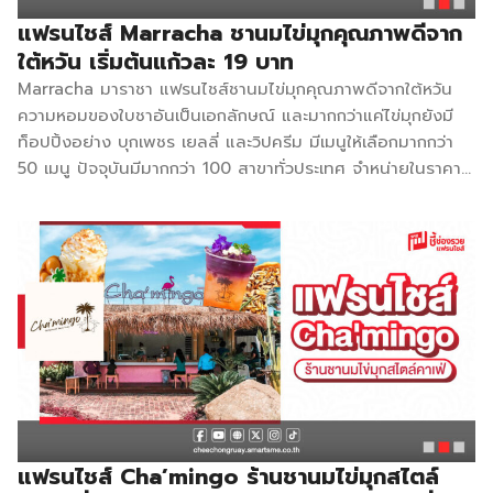
โซดา (หลายรสชาติ) หรือจะเป็นเมนูใหม่ๆที่เปิดตัวและกลายเป็น
แฟรนไชส์ Marracha ชานมไข่มุกคุณภาพดีจาก
สินค้ายอดฮิต เช่น นมสดบราวชาร์ , นมสดสตรอเบอรี่ , นมสด
ใต้หวัน เริ่มต้นแก้วละ 19 บาท
บลูเบอรี่ , นมสดแคนตาลูป หรือจะเป็นเมนูต้อนรับลมหนาวอย่าง
Marracha มาราชา แฟรนไชส์ชานมไข่มุกคุณภาพดีจากใต้หวัน
ชานมร้อน […]
ความหอมของใบชาอันเป็นเอกลักษณ์ และมากกว่าแค่ไข่มุกยังมี
ท็อปปิ้งอย่าง บุกเพชร เยลลี่ และวิปครีม มีเมนูให้เลือกมากกว่า
50 เมนู ปัจจุบันมีมากกว่า 100 สาขาทั่วประเทศ จำหน่ายในราคา
เริ่มต้นแก้วละ 19 บาท ปัจจุบัน Marracha เปิดโอกาสให้ผู้ที่อยาก
มีร้านเครื่องดื่มในฝันของตัวเอง ได้เข้ามาเป็นครอบครัวเดียวกับ
Marracha โดยรูปแบบการลงทุนของ Marracha ไม่เพียงแต่มี
Kiose ที่สวยงาม หรือคุณภาพของวัตถุดิบที่ดีเท่านั้น แต่ยัง
สามารถสร้างผลกำไรที่น่าพอใจ และยืนระยะในสภาวะเศรษฐกิจใน
ปัจจุบันได้เป็นอย่างดี โดยจุดเด่นของแบรนด์ Marracha ราคา
ไม่แพง และรสชาติที่อร่อย ใช้วัตถุดิบที่มีคุณภาพ มีการคิดค้น
เมนูใหม่ออกมาอยู่เสมอทำให้ลูกค้าไม่เบื่อ และตามกระแสอยู่ตลอด
ทานได้ตั้งแต่เด็ก ไปจนถึงผู้สูงวัย หรือคนที่ชอบทานคลีน ก็
สามารถทานมาราชาได้ ข้อดีของแฟรนไชส์ มีทีมงานช่วยดูทำเลให้
ก่อนลงทุน และช่วยแนะนำตลอดการทำธุรกิจ สอนการทำการ
แฟรนไชส์ Cha’mingo ร้านชานมไข่มุกสไตล์
ตลาดออนไลน์ พร้อมแนะนำการขายผ่านแอพเดลิเวอรี่แบบตัวต่อ