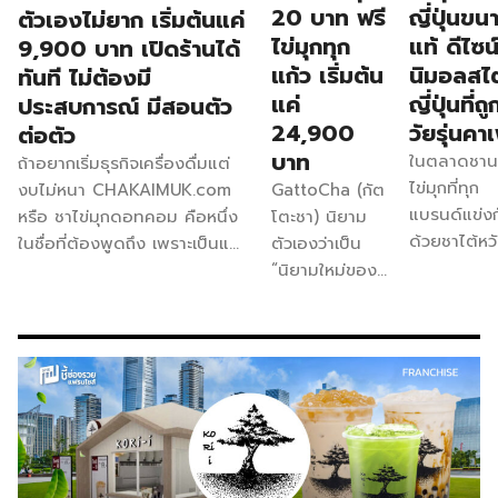
20 บาท ฟรี
ญี่ปุ่นขน
ตัวเองไม่ยาก เริ่มต้นแค่
ไข่มุกทุก
แท้ ดีไซน์
9,900 บาท เปิดร้านได้
แก้ว เริ่มต้น
นิมอลสไต
ทันที ไม่ต้องมี
แค่
ญี่ปุ่นที่ถ
ประสบการณ์ มีสอนตัว
24,900
วัยรุ่นคาเ
ต่อตัว
บาท
ในตลาดชา
ถ้าอยากเริ่มธุรกิจเครื่องดื่มแต่
ไข่มุกที่ทุก
GattoCha (กัต
งบไม่หนา CHAKAIMUK.com
แบรนด์แข่งก
โตะชา) นิยาม
หรือ ชาไข่มุกดอทคอม คือหนึ่ง
ด้วยชาไต้หว
ตัวเองว่าเป็น
ในชื่อที่ต้องพูดถึง เพราะเป็นแฟ
มีแบรนด์หนึ่ง
“นิยามใหม่ของ
รนไชส์ที่เปิดตัวเลขงบลงทุนเริ่ม
ตัดสินใจ “ฉี
ชานมไข่มุกที่
ต้นเพียง 9,900 บาท ก็สามารถ
กฎ” ด้วยกา
รวมความ
เปิดร้านชานมไข่มุกได้ทันที
เลือกชาจาก
พรีเมียมและ
ปัจจุบันชาไข่มุกดอทคอมมีลูกค้า
ญี่ปุ่นแทน นั
ความคุ้มค่าไว้ใน
ที่เปิดร้านไปแล้วทั่วประเทศ
คือ AKITA
แก้วเดียว” ด้วย
มากกว่า 1,000 สาขา ส่วนใหญ่
CHA (อาคิต
รสชาติเข้มข้น
เปิดในทำเลใกล้บ้านตนเอง หน้า
ชา) ชานมไข่
ถึงใจในราคาเริ่ม
โรงเรียนตามต่างจังหวัด หรือ
สไตล์ญี่ปุ่น
ต้นเพียง 20
ปั๊มน้ำมัน ก็มีสาขาที่ประสบความ