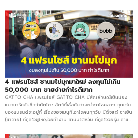
กำไรดี สัญญาแฟรนไชส์ให้ฟรีตลอดชีพ ใครที่กำลังมองหาแฟรน
ไชส์ชานมไข่มุกเพื่อเริ่มต้นสร้างอาชีพ ต้องลองมีชาคุมะไว้เป็น
หนึ่งในตัวเลือก ข้อมูลการลงทุน งบลงทุนเริ่มต้น : 50,000 –
200,000 บาท ค่า Franchise : 39,000 บาท อุปกรณ์และ
วัตถุดิบ : มากกว่า 10 รายการ ระยะเวลาสัญญา : ตลอดชีพ ระยะ
เวลาคืนทุน : 2-3 เดือน จำนวนสาขา มากกว่า 1,000 สาขา
กลยุทธ์ธุรกิจ -ชานมไข่มุกราคาเข้าถึงง่าย เริ่มต้นที่ 19 บาท
-สัญญา Franchise ฟรี […]
4 แฟรนไชส์ ชานมไข่มุกมาใหม่ ลงทุนไม่เกิน
50,000 บาท ขายง่ายกำไรดีมาก
GATTO CHA แฟรนไชส์ GATTO CHA มีสัญลักษณ์เป็นน้อง
แมวน่ารักกับชื่อว่ากัตโตะ สัตว์ที่เชื่อกันว่าจะนำภาโชคลาภ จุดเด่น
ของแบรนด์จะอยู่ที่ เรื่องของเมนูที่เอาใจคนทุกวัย มีตั้งแต่ ชาเย็น
(ชาไทย) ที่ถูกใจผู้ใหญ่วัยทำงาน ชานมไต้หวัน ที่ถูกใจวัยรุ่น กาแฟ
โบราณ ที่ถูกใจผู้สูงอายุ ชามะม่วง ที่ถูกใจชาวต่างชาติ และยังมี
เมนูเด็ดๆ อีกจำนวนมาก เช่น ชาเขียวมัทฉะลาเต้ ชาเขียวมัทฉะ