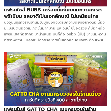
ซึ่งโดยส่วนต
ระยะเวลาคืนทุน
ของมาโนอิที่ชัดเจนตั้งแต่วันแรก คือ “อร่อยได้ ไม่ทำร้าย
มองว่า ปัจจุ
1–2 เดือน (ถ้า
แฟรนไชส์ BUBB เครื่องดื่มกึ่งขนมหวานเกรด
สุขภาพ” สิ่งที่ทำให้คอนเซปต์นี้จับใจลูกค้า ไม่ใช่แค่การพูดสวยหรู
ชานมไข่มุก
ทำเลดี) กำไรต่อ
พรีเมียม รสชาติเป็นเอกลักษณ์ ไม่เหมือนใคร
เพราะเมื่อลงลึกไปถึงเบื้องหลัง จะพบว่าทุกแก้วของมาโนอิถูก
ตลาดในเมือ
แก้ว (เมนู 20
ปัจจุบันธุรกิจร้านชานมไข่มุกยังคงได้รับความนิยมอย่างต่อเนื่อง
ออกแบบโดยยึดสุขภาพเป็นหลักจริง ๆ ตั้งแต่วัตถุดิบที่ใช้
ไทยส่วนใหญ
บาท) เฉลี่ย 10
มีแบรนด์น้องใหม่เกิดขึ้นมากมาย และวันนี้ ชี้ช่องรวย ก็มีอีกหนึ่ง
น้ำตาลธรรมชาติ ไม่ใช้น้ำเชื่อมไฮฟรุกโตส ไปจนถึงส่วนผสม
เป็นสูตรชา
บาท กำไรต่อ
แฟรนไชส์ที่อยากจะมานำเสนอ นั่นก็คือ bubb (บั๊บ) ชาขนมหวาน
ทั้งหมดที่ ไม่มีไขมันทรานส์ และสิ่งที่โดดเด่นที่สุดคือการเลือกใช้
ไต้หวัน ซึ่ง
แก้ว (เมนู 25–
ที่สร้างความแปลกใหม่ด้วยรสชาตี่เป็นเอกลักษณ์เฉพาะตัว แฟรน
หญ้าหวาน ที่หวานกว่า 200–300 […]
รสชาติจะคล
35 บาท) เฉลี่ย
ไชส์ bubb ผสมผสานชาสด กับขนมทานเล่นเข้าด้วยกัน เพื่อ
กัน ซึ่งจะแต
มากกว่า 15–20
สร้างสรรค์เมนูใหม่และประสบการณ์เครื่องดื่มทานเล่นที่แปลกใหม่
ต่างกับชาญี่ป
บาท การหาทำเล
การคัดสรรค์ นำเข้าวัตถุดิบเกรดพรีเมี่ยมเฉพาะ เสริมเติมแต่ง
ที่จะมีความ
เป็นผู้หาเอง
ท็อปปิ้งที่หลากหลายจนกลายเป็นเครื่องดื่มกึ่งขนมหวาน ไม่มีไข
ละมุนกว่า ด
แล้วส่งพิกัดให้
มันทรานส์ และยังสามารถปรับระดับความหวาน ความเข้มชา เพิ่ม
เหตุนี้จึงเป็
บริษัทตรวจสอบ
ลด ตกแต่งแก้วได้ตามใจชอบ นอกจากนี้ ผงผลไม้ ที่นำมาใช้ทำ
บันดาลใจให้
[…]
จากผลไม้แห้งที่แช่แข็ง 100% จากแหล่งเพาะปลูกของไทย ทำให้
ต้องการสร้
ได้รสสัมผัสรสชาติแท้ ๆ ในส่วนของชาใช้วิธีการต้มใบชาแบบ
ธุรกิจและทำ
ดั้งเดิม นำมาปรุงแต่งให้เกิดความแตกต่างและโดดเด่น ทั้ง
แบรนด์ AK
รสชาติ กลิ่นหอมที่เย้ายวน และความละมุนลิ้นที่ลงตัว วัตถุดิบที่
CHA รู้จั
นำมาใช้เกรดพรีเมียมส่งตรงจากประเทศไต้หวัน ญี่ปุ่น และจีน
AKITA CH
แฟรนไชส์ GATTO CHA เมนูครบจบในร้าน