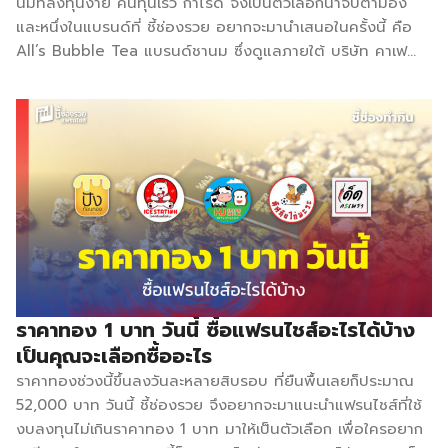
นมที่ลงทุนง่าย คืนทุนเร็ว กำไรดี จึงเป็นตัวเลือกน่าจับตามอง
จำหน่ายในราคาเริ่มต้น 25 บาท […]
และหนึ่งในแบรนด์ที่ ชี้ช่องรวย อยากจะมานำเสนอในครั้งนี้ คือ
All’s Bubble Tea แบรนด์ชานม ซึ่งดูแลภายใต้ บริษัท คาเฟ
คอร์ปอเรชั่น All’s Bubble Tea เริ่มต้นจากแนวคิดของผู้
ประกอบการที่มองเห็นโอกาสในตลาดชานมราคาย่อมเยา เข้าถึง
กลุ่มลูกค้าได้หลากหลาย ทั้งวัยเรียน วัยทำงาน ไปจนถึงกลุ่ม
ชุมชน โดยออกแบบโมเดลให้เหมาะกับผู้ที่มีงบลงทุนจำกัด แต่
ต้องการมีธุรกิจเป็นของตัวเอง ด้วยความเชื่อว่า “ชานมไข่มุก
อร่อยไม่จำเป็นต้องแพง” All’s จึงเน้นคุณภาพวัตถุดิบ รสชาติ
กลมกล่อม และรูปแบบการขายที่เข้าถึงง่าย เมนูของ All’s
Bubble Tea มีให้เลือกหลากหลาย ทั้งกลุ่มกาแฟ, อิตาเลี่ยน
โซดา, นมสด มีเมนูน่าสนใจ เช่น ชาเขียวมะลิ, ชาไทย, ชานม
ไต้หวัน, ชามะนาว, น้ำผึ้งมะนาว, โกโก้, ลาเต้, อเมริกาโน่, นมสด
บราวน์ชูการ์ อีกทั้งยังมีท็อปปิ้งที่มีให้เลือกเช่น มินิ(ไข่)มุก สีทอง,
ราคาทอง 1 บาท วันนี้ ซื้อแฟรนไชส์อะไรได้บ้าง
[…]
เป็นคุณจะเลือกซื้ออะไร
ราคาทองช่วงนี้ขึ้นลงวันละหลายสิบรอบ ที่ยืนพื้นเลยก็ประมาณ
52,000 บาท วันนี้ ชี้ช่องรวย จึงอยากจะมาแนะนำแฟรนไชส์ที่ใช้
งบลงทุนไม่เกินราคาทอง 1 บาท มาให้เป็นตัวเลือก เพื่อใครอยาก