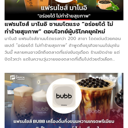
วัยรุ่นคาเฟ่
ให้กับผู้ที่กำลัง
โจทย์ลูกค้าและตลาดที่เปลี่ยนไป
หอมเฉพาะของทางร้าน และคิดค้นต่อยอด ทำการตลาดและสร้าง
ปัจจุบัน AK
ตัดสินใจ
มีเมนูแนะนำอย่างชาไข่มุกบราวน์
แบรนด์ KORI-i (โคริอิ) ขึ้นมา ภายใต้การขยายธุรกิจในรูปแบบ
CHA และกำ
โครงสร้างค่าใช้
ชูการ์ (Brown Sugar) พร้อม
แฟรนไชส์ ในมุมมองของชี้ช่องรวย แบรนด์ที่เน้นการคิดค้นสูตร
แฟรนไชส์ มาโนอิ ชานมโตแรง “อร่อยได้ ไม่
เปิดรับแฟร
จ่ายทั้งหมด ปี
เพิ่มช่องทางจำหน่ายวัตถุดิบผ่าน
เฉพาะจากใบชานำเข้าแท้ มีความได้เปรียบในแง่รสชาติที่ผู้บริโภค
ทำร้ายสุขภาพ” ตอบโจทย์ผู้บริโภคยุคใหม่
ไชส์ทั่วประ
2569 (ข้อมูล
E-Commerce และออนไลน์ ให้
จดจำและกลับมาซ้ำ เพราะรสชาติที่ไม่เหมือนใครคือเหตุผลสำคัญ
มาโนอิ แฟรนไชส์ชานมโตแรงกว่า 200 สาขา โดดเด่นด้วยคอน
เรื่องราวขอ
จากเว็บไซต์
สาขาสั่งวัตถุดิบได้สะดวกและ
ที่สุดที่ทำให้ลูกค้าเลือกร้านเดิม โครงสร้างค่าใช้จ่ายทั้งหมด ปี
เซปต์ “อร่อยได้ ไม่ทำร้ายสุขภาพ” ถ้าพูดถึงธุรกิจชานมไข่มุกใน
เจ้าของแบร
ทางการ)
รวดเร็วขึ้น ต้นปี […]
2569 รายการ รายละเอียด ค่าแฟรนไชส์ 49,000 บาท ค่า
วันนี้ หลายคนอาจนึกถึงตลาดที่แข่งขันดุเดือด ร้านเปิดง่าย แต่
คุณปิยพงศ์ 
รายการ ราย
ธรรมเนียม ไม่มี ค่าการตลาด ไม่มี […]
ปิดไวกว่า แต่ในความวุ่นวายของตลาดที่เต็มไปด้วยตัวเลือก
วัลย์ เป็นอีก
ละเอียด แพ็กเก
มากมาย กลับมีแบรนด์หนึ่งที่เติบโตขึ้นมาอย่างเงียบ ๆ แต่แข็ง
หนึ่งคนที่ชื่น
จแฟรนไชส์เริ่ม
แรง จนตอนนี้ขยายไปแล้วกว่า 200 สาขาทั่วประเทศ แบรนด์นั้น
ชอบดื่มชาน
ต้น 24,900
คือ MANOI “มาโนอิ” ชานมเพื่อสุขภาพที่ทำให้หลายคนต้องหัน
ไข่มุก ซึ่งใน
บาท เงินมัดจำ
กลับมามองใหม่ว่า ธุรกิจชานมยังมีช่องว่างให้เติบโตอีกมากแค่
อดีตก็เคย
จองสิทธิ์ทำเล
ไหน มาโนอิไม่ได้เกิดมาจากคนที่อยากขายเครื่องดื่มเพราะเห็นว่า
บริหารร้าน
5,000 บาท ค่า
เป็นเทรนด์ แต่เกิดจากเจ้าของแบรนด์ที่เป็นคนออกกำลังกายเป็น
ไข่มุกเป็นร้า
ธรรมเนียมราย
ประจำ และยังเป็นสายเครื่องดื่มหวานเย็นตัวยง เขาเห็นปัญหาง่าย
เล็กๆ อยู่ใน
เดือน-รายปี
ๆ ที่คนจำนวนมากเจอเหมือนกัน คือ รักชานม แต่ก็รู้ว่าไม่ดีต่อ
โรงเรียนพื้นท
ไม่มี การต่อ
สุขภาพ เพราฉะนั้นถ้ามีชานมที่ “อร่อยเหมือนเดิม แต่ดีต่อ
จังหวัดสงข
สัญญา ฟรี
ร่างกายกว่า” มันจะดีแค่ไหน? จากคำถามนั้น จึงเกิดเป็นคอนเซปต์