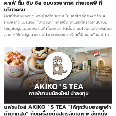
คาเฟ่ ดื่ม ชิม ชิล ชมบรรยากาศ ถ่ายเซลฟี ที่
ตัว ไม่มีค่าธรรมเนียมรายเดือน และรายปี ตลอดอายุการขาย
เดียวครบ
แบรนด์มีการพัฒนาอยู่ตลอดเวลา ทั้งเรื่องของการตลาด และ
ใครที่กำลังมองหาแฟรนไชส์ร้านชานมไข่มุกสไตล์ค่าเฟ่น่ารัก ๆ
การพัฒนาสูตร รสชาติเป็นเอกลักษณ์ ราคาถูก […]
ห้ามหลาดแบรนด์นี้ “ชามิงโก้” ที่ถือเป็นเจ้าแรกที่สร้างร้านชานม
ไข่มุกในรูปแบบของคาเฟ่ ที่นอกจากได้ดื่มชานมไข่มุกแล้ว ยังมีมุม
สวย ๆให้ถ่ายรูปมากมายด้วยการตกแต่งร้านที่เป็นเอกลักษณ์ โดย
ปัจจุบันขยายสาขาไปแล้วเกือบ 100 สาขา ทั่วประเทศ แฟรนไชส์
Cha’mingo สร้างจุดเด่นได้อย่างลงตัวไม่ว่าจะเป็น เมนูเด็ดอย่าง
ไข่มุกลาวา ที่ผ่านขั้นตอนการทำอย่างพิถีพิถัน จนได้ไข่มุกที่นุ่ม
อร่อย ไม่เหมือนทั่ว ๆ ไป จำหน่ายในราคาเริ่มต้นที่ 35 บาท อีก
ทั้งการตกแต่งร้าน จะเป็นแนว beach ผสม tropical เนื่องจาก
ว่าร้านสาขาหลักของเราอยู่ใกล้หาดบางแสน จึงอยากให้ได้กลิ่น
อาย ของทะเล และมีนกฟลามิงโก ที่เป็นสัญลักษณ์ความอุดม
สมบูรณ์เพื่อเพิ่มความสดใส สำหรับเมนู signature ของทางร้าน
คือ ไต้หวันพ่นไฟ ที่จะได้รับกลิ่นหอมของชา และไข่มุกลาวานุ่มลิ้น
ท็อปด้วยวิปชีสพ่นไฟ เมื่อทานพร้อมกันจึงทําให้รู้สึกเหมือนได้ทาน
ชานมไต้หวัน ต้นตํารับจริง ๆ นอกจากนี้ยังมีเมนูอื่น ๆ ให้เลือกอีก
แฟรนไชส์ AKIKO ‘ S TEA “ให้ทุกวันของลูกค้า
มากมาย ดังนี้ ประเภทชานมไข่มุก ได้แก่ ชานมไต้หวัน, […]
มีความสุข” กับเครื่องดื่มสูตรลับเฉพาะ อีกหนึ่ง