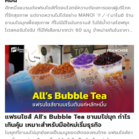
เครื่องดื่ม
อีกหนึ่งแบรนด์แฟรนไชส์ที่ตอบโจทย์ความต้องการของผู้บริโภค
คุณภาพที่แ
ที่รักสุขภาพ แต่ขาดหวานไม่ได้อย่าง MANOI マノイมาโนอิ ร้าน
ต่างจากท้อ
ชานมไขมุกเพื่อสุขภาพ ที่ไม่มีมีไขมันทรานส์ ไม่ใช้น้ำตาลไฮฟรุก
ตลาด
โตสคอร์นไซรัป ที่มีให้เลือกมากกว่า 60 เมนู จำหน่ายกันในราคา
โครงสร้างค่า
เริ่มต้น 25 บาท ปัจจุบันขยายสาขาไปแล้วกว่า 190 สาขาทั่ว
จ่ายทั้งหมด 
ประเทศ MANOI マノイมาโนอิ สร้างความโดดเด่นที่ไม่เหมือน
2569 รายก
ใครด้วยคอนเซ็ปต์หลักคือ “เครื่องดื่มที่ไม่ทำร้ายสุขภาพ” และ
รายละเอียด 
พัฒนาสูตรเครื่องดื่มที่ใช้ความหวานจากธรรมชาติที่ช่วยเผาผลาญ
แฟรนไชส์เริ่
ได้จริง มาใช้ทดแทนน้ำตาลไฮฟรุกโตสคอร์นไซรัป ซึ่งเป็นน้ำตาล
ต้น 115,00
สังเคราะห์ที่ก่อให้เกิดโรคได้หลายอย่าง เช่น โรคหัวใจ ความดัน
บาท ระยะเว
เบาหวาน ไขมันพอกตับ รวมถึงการเลือกใช้วัตถุดิบไม่มีไขมัน
คืนทุน […]
ทรานส์ ไม่ใส่สารกันบูด ส่วนชาและไข่มุกก็ต้มสดใหม่วันต่อวันอีก
ด้วย ปัจจุบันมีเมนูให้เลือกมากกว่า 60 เมนู นอกจากเมนูชานม
ไข่มุกที่เป็นกลุ่มชาใต้หวัน กลุ่มนมสด กลุ่มชาผลไม้ กลุ่มโซดา
หอมกลมกล่อมหวานกำลังดี ยังมีโกโก้พรีเมียมเข้มข้น กาแฟสด
แฟรนไชส์ All’s Bubble Tea ชานมไข่มุก กำไร
จากไร่ของเกษตรในชุมชน มัทฉะแท้100% จากเมืองนิชิโอะ
เกินคุ้ม เหมาะสำหรับมือใหม่เริ่มธุรกิจ
ประเทศญี่ปุ่น กลุ่มชาไทยสไตล์แบบไทยไทย กลุ่ม Topping และ
ในยุคที่ชานมไข่มุกยังคงเป็นเมนูยอดฮิตของคนไทย แฟรนไชส์ชา
เมนูใหม่ ๆ ตามเทศกาล รวมถึงชาหมักเพื่อสุขภาพ KOMBUCHA