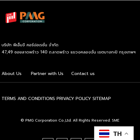
แต่รู้สึกว่าไก่ทั่วไปชิ้นเล็กไป ไม่
สะใจ เลยตัดสินใจเปิดร้านเอง
ทำเบอร์เกอร์ที่ “ใหญ่และกรอบ
ที่สุด” จนกลายเป็นที่นิยมในเวลา
รวดเร็ว จุดเด่นของร้าน ชิ้นใหญ่
จริง! ร้านนี้คัดเฉพาะไก่ชิ้นโต
บริษัท พีเอ็มจี คอร์ปอเรชั่น จำกัด
เท่านั้น ชิ้นไหนเล็ก… ไม่ขาย!
47,49 ซอยลาดพร้าว 140 ถ.ลาดพร้าว แขวงคลองจั่น เขตบางกะปิ กรุงเทพฯ
กรอบนาน ไม่อมน้ำมัน! แป้ง
ทอดสูตรลับ กรอบสะใจ ไม่
เหนียว ไม่เลี่ยน ซอสเด็ด ไม่
About Us
Partner with Us
Contact us
เหมือนใคร! ซอสสูตรพิเศษที่ช่วย
เพิ่มรสชาติ ให้ทุกคำมีแต่ความ
ฟิน ขายดีมากกกก! วันละ 40
TERMS AND CONDITIONS
PRIVACY POLICY
SITEMAP
กิโลกรัม ของหมดไว คนต่อคิว
ยาวทุกวัน อนาคตมีลุ้นเปิดแฟ
รนไชส์ ด้วยกระแสตอบรับที่ดี
© PMG Corporation Co.,Ltd. All Rights Reserved. SME
เกินคาด ทางร้านกำลังมองหา
ลู่ทางขยายธุรกิจ ใครอยากเปิด
TH
ร้านบ้าง… จับตารอไว้ให้ดี […]