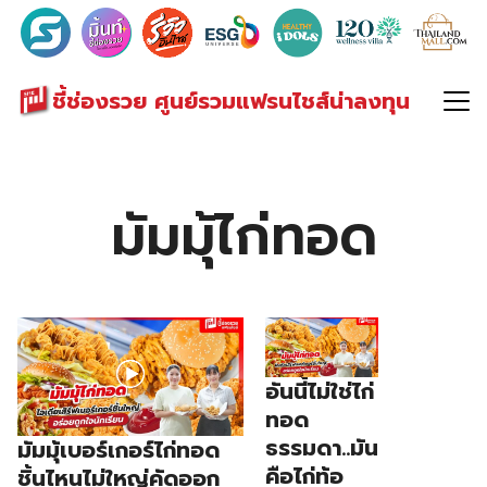
Search
for:
ชี้ช่องรวย ศูนย์รวมแฟรนไชส์น่าลงทุน
มัมมุ้ไก่ทอด
อันนี้ไม่ใช่ไก่
ทอด
ธรรมดา..มัน
มัมมุ้เบอร์เกอร์ไก่ทอด
คือไก่ท้อ
ชิ้นไหนไม่ใหญ่คัดออก