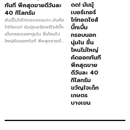
ดด! มัมมุ้
ทันที พีคสุดขายดีวันละ
เบอร์เกอร์
40 กิโลกรัม
ไก่ทอดไซส์
อันนี้ไม่ใช่ไก่ทอดธรรมดา..มันคือ
บิ๊กเบิ้ม
ไก่ท้อดด! มัมมุ้เบอร์เกอร์ไซส์บิ๊ก
กรอบนอก
เบิ้มกรอบนอกนุ่มใน ชิ้นไหนไม่
ใหญ่คัดออกทันที พีคสุดขายดี
นุ่มใน ชิ้น
วันละ 40 กิโลกรัม ขวัญใจเด็ก
ไหนไม่ใหญ่
เกษตรบางเขน ถ้าคุณคิดว่าเคย
คัดออกทันที
กินไก่ที่ใหญ่ที่สุดมาแล้ว… มา
พีคสุดขาย
ลองนี่ก่อน! “ไก่ท้อดด!” เบอร์
ดีวันละ 40
เกอร์ที่กำลังเป็นกระแสสุดฮอตใน
กิโลกรัม
ตอนนี้! ด้วยไซส์บิ๊ก เบอร์เกอร์ที่
ขวัญใจเด็ก
แทบจะใหญ่กว่าหน้า จัดเต็มความ
เกษตร
กรอบ ความฉ่ำ กัดทีเสียงดัง
บางเขน
“กร๊อบบบบ! ราคาเริ่มต้นเพียง
60 บาท ที่มาของร้านระดับ
ตำนาน เจ้าของร้านเล่าว่า จุดเริ่ม
ต้นมาจากความชอบกินอยู่แล้ว