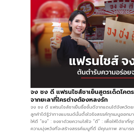
จง ชง ดี แฟรนไชส์ชาเย็นสูตรเด็ดโคตร
จากยะลาที่ใครต่างต้องหลงรัก
จง ชง ดี แฟรนไชส์ชาเย็นชื่อชั้นดีจากแดนใต้จังหวัดยะ
ลูกค้าได้รู้ว่าทางแบรนด์นั้นตั้งใจรังสรรค์ทุกเมนูออกม
ให้ดี “ชง” : ชงชาด้วยความใส่ใจ “ดี” : เพื่อให้ได้ชาท
ความมุ่งหวังที่จะสร้างสรรค์เมนูที่ดี มีคุณภาพ สาม