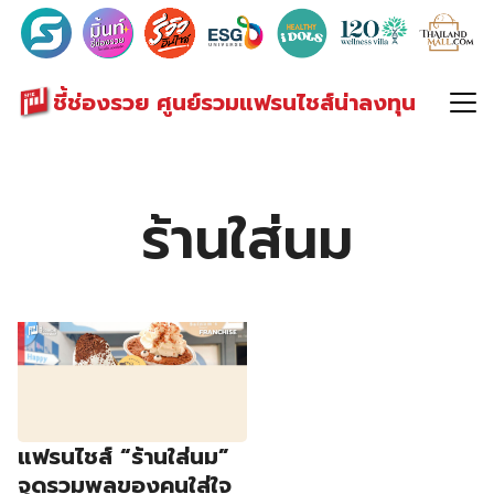
Search
for:
ชี้ช่องรวย ศูนย์รวมแฟรนไชส์น่าลงทุน
ร้านใส่นม
แฟรนไชส์ “ร้านใส่นม”
จุดรวมพลของคนใส่ใจ