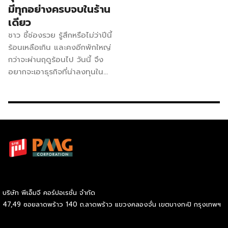
มีทุกอย่างครบจบในร้าน
เดียว
ชาว ชี้ช่องรวย รู้สึกหรือไม่ว่าปีนี้
ร้อนเหลือเกิน และคงอีกพักใหญ่
กว่าจะผ่านฤดูร้อนไป วันนี้ จึง
อยากจะเอาธุรกิจที่น่าลงทุนใน
ช่วงนี้มานำเสนอ นั่นก็คือ แฟรน
ไชส์ SaiNom’s (ร้านใส่นม)
ธุรกิจร้าน ขนมหวาน และเครื่อง
ดื่มที่มีเมนูหลากหลาย เช่น บิงซู
สังขยาแช่แข็ง ขนมปัง และ
วาฟเฟิล รวมถึงเครื่องดื่มต่าง ๆ
เรียกได้ว่ามีให้ครบ จบในร้าน
เดียว ปัจจุบันขยายสาขาไปแล้วก
ว่า 96 สาขา SaiNom’s (ร้านใส่
บริษัท พีเอ็มจี คอร์ปอเรชั่น จำกัด
นม) เริ่มต้นจากร้านนมสดรถเข็น
47,49 ซอยลาดพร้าว 140 ถ.ลาดพร้าว แขวงคลองจั่น เขตบางกะปิ กรุงเทพฯ
เล็ก ๆ เปิดขายอยู่ท่าน้ำปากเกร็ด
จ.นนทบุรี โดยสร้างร้านด้วย