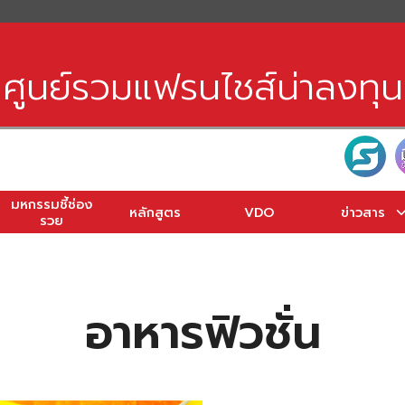
earch
r:
ศูนย์รวมแฟรนไชส์น่าลงทุน
มหกรรมชี้ช่อง
หลักสูตร
VDO
ข่าวสาร
รวย
อาหารฟิวชั่น