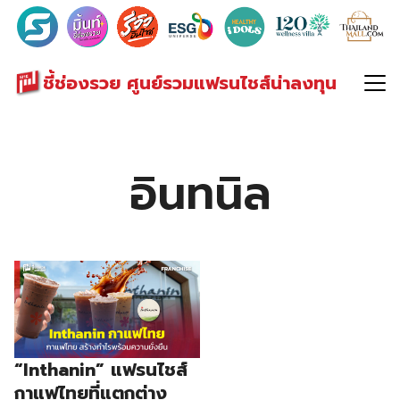
Search
for:
ชี้ช่องรวย ศูนย์รวมแฟรนไชส์น่าลงทุน
อินทนิล
“Inthanin” แฟรนไชส์
กาแฟไทยที่แตกต่าง