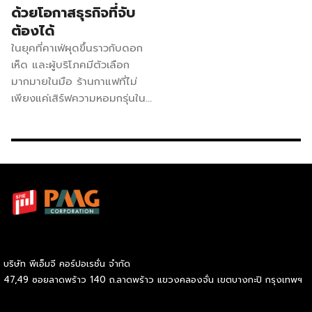
ด้วยโอกาสธุรกิจที่จับ
ต้องได้
ในยุคที่คาเฟ่ผุดขึ้นราวกับดอก
เห็ด และผู้บริโภคมีตัวเลือก
มากมายในมือ ร้านกาแฟที่ไม่
เพียงแค่เสิร์ฟความหอมกรุ่นใน
ถ้วย แต่ยังส่งต่อคุณค่าทาง
สังคมและสิ่งแวดล้อม หนึ่งใน
นั้นคือ แฟรนไชส์ Inthanin
(อินทนิล) แบรนด์กาแฟสัญชาติ
ไทยที่เติบโตเคียงข้างคนไทย
มากว่าทศวรรษ ที่ปัจจุบันชยาย
สาขาไปแล้วมากกว่า 1,000
สาขา Inthanin เป็นแบรนด์
กาแฟที่ถือกำเนิดและพัฒนาโดย
บริษัท พีเอ็มจี คอร์ปอเรชั่น จำกัด
บริษัทคนไทย (บางจาก รีเทล)
47,49 ซอยลาดพร้าว 140 ถ.ลาดพร้าว แขวงคลองจั่น เขตบางกะปิ กรุงเทพฯ
แบรนด์กาแฟไทย โดยคนไทย
เพื่อคนไทย ใช้เมล็ดกาแฟอาราบิ