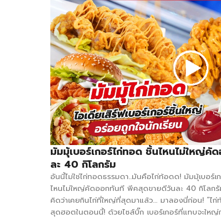
มัมมุ้เบอร์เกอร์ไก่ทอด ชิ้นไหนไม่ใหญ่คั
ละ 40 กิโลกรัม
อันนี้ไม่ใช่ไก่ทอดธรรมดา..มันคือไก่ท้อดด! มัมมุ้เบอร์เก
ไหนไม่ใหญ่คัดออกทันที พีคสุดขายดีวันละ 40 กิโลกร
คิดว่าเคยกินไก่ที่ใหญ่ที่สุดมาแล้ว… มาลองนี่ก่อน! “ไก่
สุดฮอตในตอนนี้! ด้วยไซส์บิ๊ก เบอร์เกอร์ที่แทบจะให