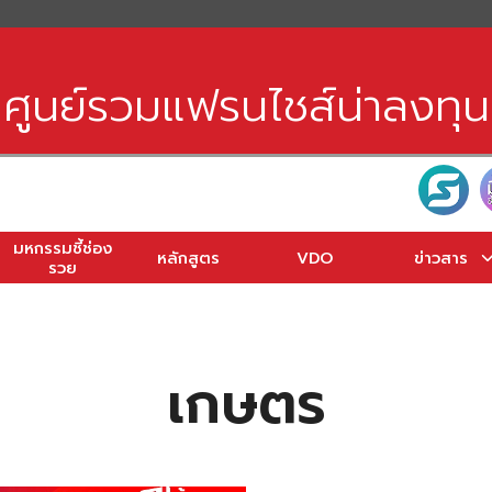
earch
r:
ศูนย์รวมแฟรนไชส์น่าลงทุน
มหกรรมชี้ช่อง
หลักสูตร
VDO
ข่าวสาร
รวย
เกษตร