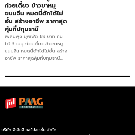
ก๋วยเตี๋ยว ข้าวขาหมู
ขนมจีน หมดนี่ตักได้ไม่
อั้น สร้างอาชีพ ราคาสุด
คุ้มที่ปทุมธานี
เพลินพุง บุฟเฟ่ต์ 89 บาท กิน
ได้ 3 เมนู ก๋วยเตี๋ยว ข้าวขาหมู
ขนมจีน หมดนี่ตักได้ไม่อั้น สร้าง
อาชีพ ราคาสุดคุ้มที่ปทุมธานี
ร้านเพลินพุง บุฟเฟ่ต์ ก่อตั้งโดย
เจ้าของเดียวกับร้านเตี๋ยวนาย
โจ๊ก ซึ่งมีประสบการณ์ในวงการ
อาหารมาก่อน การเปิดร้านเพลิน
พุงเป็นการต่อยอดธุรกิจ โดย
เน้นการให้บริการอาหารบุฟเฟ่ต์ที่
มีคุณภาพในราคาย่อมเยา เพื่อให้
ลูกค้าได้รับประสบการณ์การรับ
ประทานอาหารที่คุ้มค่าและอิ่ม
บริษัท พีเอ็มจี คอร์ปอเรชั่น จำกัด
อร่อย จุดเด่นของร้าน เมนู