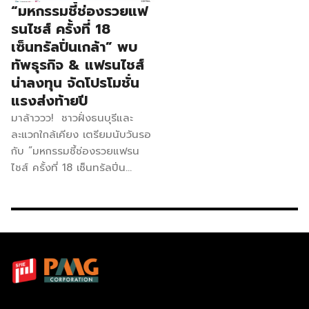
“มหกรรมชี้ช่องรวยแฟ
รนไชส์ ครั้งที่ 18
เซ็นทรัลปิ่นเกล้า” พบ
ทัพธุรกิจ & แฟรนไชส์
น่าลงทุน จัดโปรโมชั่น
แรงส่งท้ายปี
มาล้าววว! ชาวฝั่งธนบุรีและ
ละแวกใกล้เคียง เตรียมนับวันรอ
กับ “มหกรรมชี้ช่องรวยแฟรน
ไชส์ ครั้งที่ 18 เซ็นทรัลปิ่น
เกล้า” พบทัพธุรกิจ & แฟรนไชส์
น่าลงทุน จัดโปรโมชั่นแรงส่ง
ท้ายปี เสิร์ฟตรงเคาะประตูบ้านไม่
ว่าจะเป็นแฟรนไชส์อาหาร เครื่อง
ดื่ม เบเกอรี่ ธุรกิจร้านสะดวกซัก
ตู้หยอดเหรียญอัตโนมัติ แฟรน
ไชส์บริการและอีกมากมายรวม
กว่า 70 บูธ ครบจบในงานกับสิน