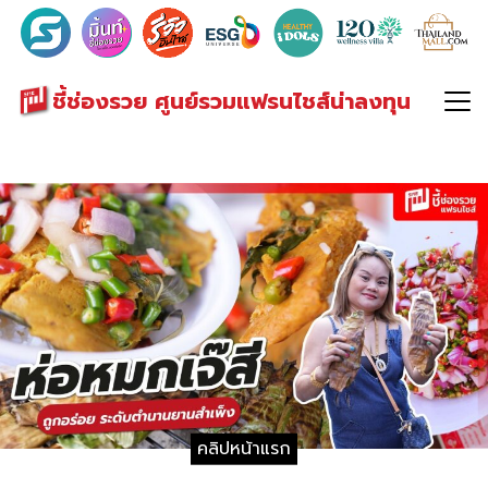
Search
for:
ชี้ช่องรวย ศูนย์รวมแฟรนไชส์น่าลงทุน
คลิปหน้าแรก