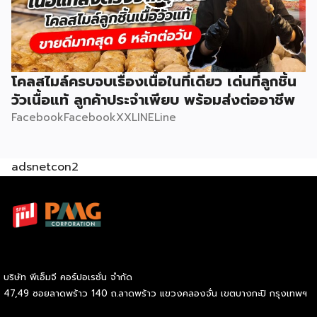
โคลสไมล์ครบจบเรื่องเนื้อในที่เดียว เด่นที่ลูกชิ้น
วัวเนื้อแท้ ลูกค้าประจำเพียบ พร้อมส่งต่ออาชีพ
FacebookFacebookXXLINELine
adsnetcon2
บริษัท พีเอ็มจี คอร์ปอเรชั่น จำกัด
47,49 ซอยลาดพร้าว 140 ถ.ลาดพร้าว แขวงคลองจั่น เขตบางกะปิ กรุงเทพฯ