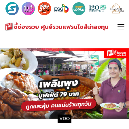
Search
for:
ชี้ช่องรวย ศูนย์รวมแฟรนไชส์น่าลงทุน
VDO