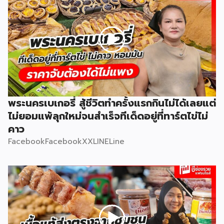
พระนครเบเกอรี่ สู้ชีวิตทำครั้งแรกกินไม่ได้เลยแต่
ไม่ยอมแพ้ลุกใหม่จนสำเร็จทีเด็ดอยู่ที่ทาร์ตไข่ไม่
คาว
FacebookFacebookXXLINELine