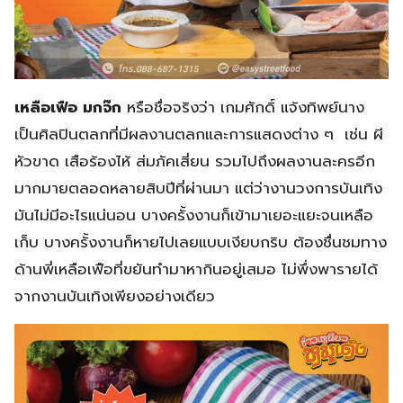
เหลือเฟือ มกจ๊ก
หรือชื่อจริงว่า เกมศักดิ์ แจ้งทิพย์นาง
เป็นศิลปินตลกที่มีผลงานตลกและการแสดงต่าง ๆ เช่น ผี
หัวขาด เสือร้องไห้ ส่มภัคเสี่ยน รวมไปถึงผลงานละครอีก
มากมายตลอดหลายสิบปีที่ผ่านมา แต่ว่างานวงการบันเทิง
มันไม่มีอะไรแน่นอน บางครั้งงานก็เข้ามาเยอะแยะจนเหลือ
เก็บ บางครั้งงานก็หายไปเลยแบบเงียบกริบ ต้องชื่นชมทาง
ด้านพี่เหลือเฟือที่ขยันทำมาหากินอยู่เสมอ ไม่พึ่งพารายได้
จากงานบันเทิงเพียงอย่างเดียว