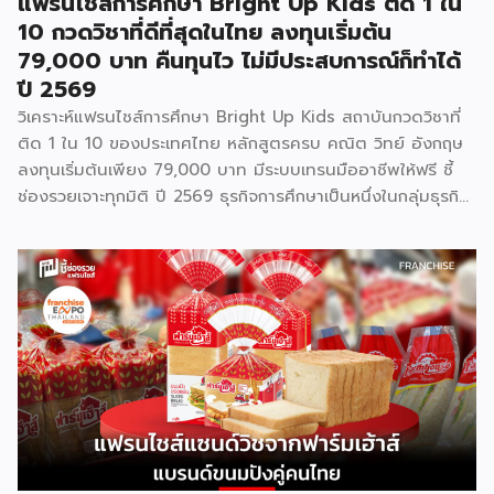
แฟรนไชส์การศึกษา Bright Up Kids ติด 1 ใน
10 กวดวิชาที่ดีที่สุดในไทย ลงทุนเริ่มต้น
79,000 บาท คืนทุนไว ไม่มีประสบการณ์ก็ทำได้
ปี 2569
วิเคราะห์แฟรนไชส์การศึกษา Bright Up Kids สถาบันกวดวิชาที่
ติด 1 ใน 10 ของประเทศไทย หลักสูตรครบ คณิต วิทย์ อังกฤษ
ลงทุนเริ่มต้นเพียง 79,000 บาท มีระบบเทรนมืออาชีพให้ฟรี ชี้
ช่องรวยเจาะทุกมิติ ปี 2569 ธุรกิจการศึกษาเป็นหนึ่งในกลุ่มธุรกิจ
ที่มีความต้องการต่อเนื่องไม่ว่าเศรษฐกิจจะเป็นอย่างไร เพราะผู้
ปกครองไทยให้ความสำคัญกับการเรียนของลูกหลานเสมอ และ
Bright Up Kids คือแบรนด์แฟรนไชส์การศึกษาที่เข้ามาตอบ
โจทย์นี้ ด้วยหลักสูตรที่ได้รับการยอมรับว่าติด 1 ใน 10 กวดวิชาที่
ดีที่สุดในประเทศไทย จุดเด่นสำคัญคืองบลงทุนเริ่มต้นเพียง
79,000 บาท พร้อมระบบเทรนแบบมืออาชีพให้ฟรี ทำให้ผู้ที่ไม่มี
ประสบการณ์ด้านการสอนมาก่อนก็สามารถเป็นเจ้าของธุรกิจกวด
วิชาได้ รู้จัก Bright Up Kids ก่อนตัดสินใจ Bright Up Kids
เป็นแฟรนไชส์การศึกษาที่มีหลักสูตรครบ จบที่เดียว ครอบคลุม
วิชาหลักอย่างคณิตศาสตร์ วิทยาศาสตร์ และภาษาอังกฤษ ซึ่งเป็น
วิชาที่ผู้ปกครองส่วนใหญ่ให้ความสำคัญที่สุดในการติวเสริมให้ลูก