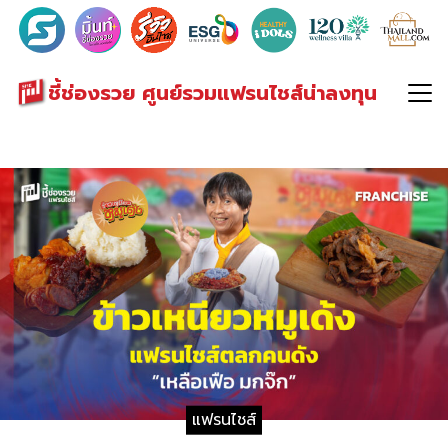
Search
for:
ชี้ช่องรวย ศูนย์รวมแฟรนไชส์น่าลงทุน
แฟรนไชส์