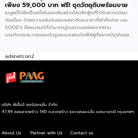
เพียง 59,000 บาท ฟรี! ชุดวัตถุดิบพร้อมขาย
หมูหยองพริกเผา ครอบคลุมทั้งรสชาติคลาสสิกและรสชาติที่คน
เมนูหมี่ไก่ฉีกเป็นหนึ่งในของกินสไตล์สตรีทฟู้ดที่ได้รับความนิยม
ไทยคุ้นเคย ปรัชญาสำคัญที่ผู้ร่วมค้าต้องยึดถือคือ “แซนด์วิชมี
ต่อเนื่อง ด้วยความเข้มข้นของรสชาติและราคาที่เข้าถึงง่าย และ
คุณภาพ ใหม่ สด สะอาด อร่อย” ภายใต้มาตรฐานของฟาร์มเฮ้าส์
SOOD’s คือแบรนด์ที่นำมาตรฐานความอร่อยจากย่าน
ปัจจุบัน GMF ได้รับความนิยมกระจายอยู่ทั่วกรุงเทพฯ และ
บรรทัดทองมาต่อยอดในรูปแบบแฟรนไชส์ให้ผู้ที่อยากมีธุรกิจของ
ปริมณฑล […]
ตัวเอง ปัจจุบัน SOOD’s ครอบคลุมมากกว่า 20 สาขาทั่ว
กรุงเทพฯ และปริมณฑล และล่าสุดเปิดรับแฟรนไชส์อย่างเป็น
adsnetcon2
ทางการ เริ่มต้นเพียง 59,000 บาท ก็สามารถเปิดขายได้ทันที
โดยไม่จำเป็นต้องมีประสบการณ์มาก่อน รู้จัก SOOD’s หมี่ไก่ฉีก
ก่อนตัดสินใจ จุดขายหลักของ SOOD’s คือความอร่อยแบบต้น
ตำรับ มาตรฐานเดียวกับร้านดังจากบรรทัดทอง แต่นำมาปรับให้
เข้าถึงได้ง่ายขึ้นในราคาที่จับต้องได้ โดยไม่ลดทอนคุณภาพ
วัตถุดิบคัดสรรสดใหม่ทุกขั้นตอน และควบคุมมาตรฐานให้ทุก
กล่องมีรสชาติสม่ำเสมอไม่ว่าจะสั่งจากสาขาไหน เมนูของแบรนด์
บริษัท พีเอ็มจี คอร์ปอเรชั่น จำกัด
เน้นความเรียบง่ายแต่จัดเต็มด้านรสชาติ ได้แก่ หมี่ไก่ฉีก ไซส์ S
47,49 ซอยลาดพร้าว 140 ถ.ลาดพร้าว แขวงคลองจั่น เขตบางกะปิ กรุงเทพฯ
ราคา 69 บาท และไซส์ M ราคา 85 บาท หมี่ไก่แซ่บไซส์ M ราคา
89 บาท และหมี่หมูย่างไซส์ M ราคา 120 บาท จุดเด่นอยู่ที่เส้นหมี่
นุ่มกำลังดี เนื้อไก่ฉีกแน่น หมูย่างหอมฉ่ำ […]
About Us
Partner with Us
Contact us