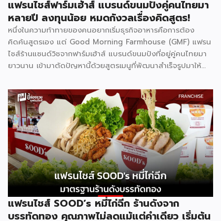
แฟรนไชส์ฟาร์มเฮ้าส์ แบรนด์ขนมปังคู่คนไทยมา
จุดแข็งที่ทำให้แบรนด์ได้รับความเชื่อถือคือการติดอันดับ 1 ใน 10
หลายปี ลงทุนน้อย หมดกังวลเรื่องคิดสูตร!
[…]
หนึ่งในความท้าทายของคนอยากเริ่มธุรกิจอาหารคือการต้อง
คิดค้นสูตรเอง แต่ Good Morning Farmhouse (GMF) แฟรน
ไชส์ร้านแซนด์วิชจากฟาร์มเฮ้าส์ แบรนด์ขนมปังที่อยู่คู่คนไทยมา
ยาวนาน เข้ามาตัดปัญหานี้ด้วยสูตรเมนูที่พัฒนาสำเร็จรูปมาให้
แล้ว พร้อมความน่าเชื่อถือของแบรนด์ที่คนไทยรู้จักดี จุดเด่นของ
GMF คือการลงทุนที่ไม่สูง ไม่ต้องกังวลเรื่องการคิดสูตรอาหาร
เพราะทุกอย่างมีมาตรฐานจากฟาร์มเฮ้าส์รองรับอยู่แล้ว เหมาะกับ
ผู้ที่อยากมีธุรกิจของตัวเองแต่ไม่มีพื้นฐานด้านการทำอาหาร รู้จัก
Good Morning Farmhouse ก่อนตัดสินใจ Good Morning
Farmhouse เป็นโครงการแฟรนไชส์ภายใต้บริษัทฟาร์มเฮ้าส์ ที่
เปิดโอกาสให้ผู้สนใจมีธุรกิจเป็นของตัวเอง ประกอบการได้ในเวลา
สั้นๆ โดยผู้ร่วมค้าจะได้รับสิทธิ์พิเศษในการซื้อส่วนผสมแซนด์วิช
สูตรเฉพาะจากฟาร์มเฮ้าส์โดยตรง พร้อมการสนับสนุนด้าน
อุปกรณ์ วัตถุดิบ และการอบรมทักษะการทำแซนด์วิชอย่างถูกวิธี
ตามหลักสุขาภิบาลและอนามัย เมนูของแบรนด์มีให้เลือกถึง 8 ไส้
แฟรนไชส์ SOOD’s หมี่ไก่ฉีก ร้านดังจาก
ได้แก่ แซนด์วิชโฮลวีตไส้แฮมหมูหยอง ไส้แฮม ไส้ปูอัด ไส้ไข่ดาว
บรรทัดทอง คุณภาพไม่ลดแม้แต่คำเดียว เริ่มต้น
หมูหยองพริกเผา ไส้เทสตี้แฮม ไส้ทูน่าหมูหยอง ไส้ทูน่า และไส้