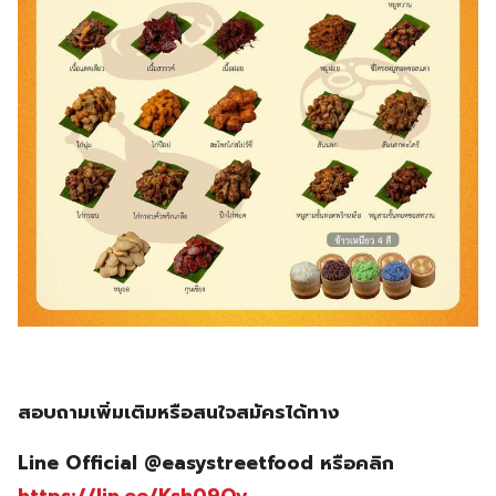
สอบถามเพิ่มเติมหรือสนใจสมัครได้ทาง
Line Official @easystreetfood หรือคลิก
https://lin.ee/Ksh09Qy