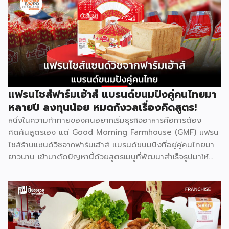
โจทย์นี้ ด้วยหลักสูตรที่ได้รับการยอมรับว่าติด 1 ใน 10 กวดวิชาที่
ดีที่สุดในประเทศไทย จุดเด่นสำคัญคืองบลงทุนเริ่มต้นเพียง
79,000 บาท พร้อมระบบเทรนแบบมืออาชีพให้ฟรี ทำให้ผู้ที่ไม่มี
ประสบการณ์ด้านการสอนมาก่อนก็สามารถเป็นเจ้าของธุรกิจกวด
วิชาได้ รู้จัก Bright Up Kids ก่อนตัดสินใจ Bright Up Kids
เป็นแฟรนไชส์การศึกษาที่มีหลักสูตรครบ จบที่เดียว ครอบคลุม
วิชาหลักอย่างคณิตศาสตร์ วิทยาศาสตร์ และภาษาอังกฤษ ซึ่งเป็น
วิชาที่ผู้ปกครองส่วนใหญ่ให้ความสำคัญที่สุดในการติวเสริมให้ลูก
แฟรนไชส์ฟาร์มเฮ้าส์ แบรนด์ขนมปังคู่คนไทยมา
จุดแข็งที่ทำให้แบรนด์ได้รับความเชื่อถือคือการติดอันดับ 1 ใน 10
หลายปี ลงทุนน้อย หมดกังวลเรื่องคิดสูตร!
[…]
หนึ่งในความท้าทายของคนอยากเริ่มธุรกิจอาหารคือการต้อง
คิดค้นสูตรเอง แต่ Good Morning Farmhouse (GMF) แฟรน
ไชส์ร้านแซนด์วิชจากฟาร์มเฮ้าส์ แบรนด์ขนมปังที่อยู่คู่คนไทยมา
ยาวนาน เข้ามาตัดปัญหานี้ด้วยสูตรเมนูที่พัฒนาสำเร็จรูปมาให้
แล้ว พร้อมความน่าเชื่อถือของแบรนด์ที่คนไทยรู้จักดี จุดเด่นของ
GMF คือการลงทุนที่ไม่สูง ไม่ต้องกังวลเรื่องการคิดสูตรอาหาร
เพราะทุกอย่างมีมาตรฐานจากฟาร์มเฮ้าส์รองรับอยู่แล้ว เหมาะกับ
ผู้ที่อยากมีธุรกิจของตัวเองแต่ไม่มีพื้นฐานด้านการทำอาหาร รู้จัก
Good Morning Farmhouse ก่อนตัดสินใจ Good Morning