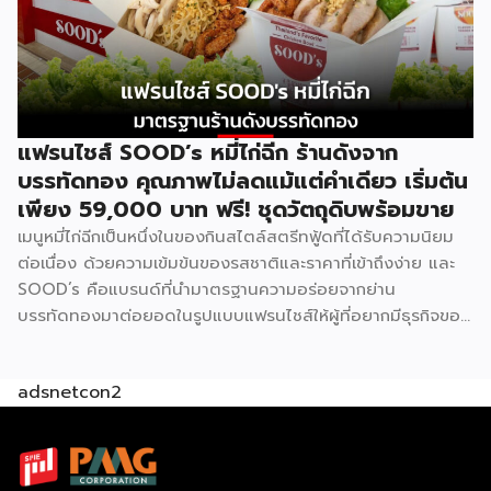
Farmhouse เป็นโครงการแฟรนไชส์ภายใต้บริษัทฟาร์มเฮ้าส์ ที่
เปิดโอกาสให้ผู้สนใจมีธุรกิจเป็นของตัวเอง ประกอบการได้ในเวลา
สั้นๆ โดยผู้ร่วมค้าจะได้รับสิทธิ์พิเศษในการซื้อส่วนผสมแซนด์วิช
สูตรเฉพาะจากฟาร์มเฮ้าส์โดยตรง พร้อมการสนับสนุนด้าน
อุปกรณ์ วัตถุดิบ และการอบรมทักษะการทำแซนด์วิชอย่างถูกวิธี
ตามหลักสุขาภิบาลและอนามัย เมนูของแบรนด์มีให้เลือกถึง 8 ไส้
แฟรนไชส์ SOOD’s หมี่ไก่ฉีก ร้านดังจาก
ได้แก่ แซนด์วิชโฮลวีตไส้แฮมหมูหยอง ไส้แฮม ไส้ปูอัด ไส้ไข่ดาว
บรรทัดทอง คุณภาพไม่ลดแม้แต่คำเดียว เริ่มต้น
หมูหยองพริกเผา ไส้เทสตี้แฮม ไส้ทูน่าหมูหยอง ไส้ทูน่า และไส้
เพียง 59,000 บาท ฟรี! ชุดวัตถุดิบพร้อมขาย
หมูหยองพริกเผา ครอบคลุมทั้งรสชาติคลาสสิกและรสชาติที่คน
เมนูหมี่ไก่ฉีกเป็นหนึ่งในของกินสไตล์สตรีทฟู้ดที่ได้รับความนิยม
ไทยคุ้นเคย ปรัชญาสำคัญที่ผู้ร่วมค้าต้องยึดถือคือ “แซนด์วิชมี
ต่อเนื่อง ด้วยความเข้มข้นของรสชาติและราคาที่เข้าถึงง่าย และ
คุณภาพ ใหม่ สด สะอาด อร่อย” ภายใต้มาตรฐานของฟาร์มเฮ้าส์
SOOD’s คือแบรนด์ที่นำมาตรฐานความอร่อยจากย่าน
ปัจจุบัน GMF ได้รับความนิยมกระจายอยู่ทั่วกรุงเทพฯ และ
บรรทัดทองมาต่อยอดในรูปแบบแฟรนไชส์ให้ผู้ที่อยากมีธุรกิจของ
ปริมณฑล […]
ตัวเอง ปัจจุบัน SOOD’s ครอบคลุมมากกว่า 20 สาขาทั่ว
กรุงเทพฯ และปริมณฑล และล่าสุดเปิดรับแฟรนไชส์อย่างเป็น
adsnetcon2
ทางการ เริ่มต้นเพียง 59,000 บาท ก็สามารถเปิดขายได้ทันที
โดยไม่จำเป็นต้องมีประสบการณ์มาก่อน รู้จัก SOOD’s หมี่ไก่ฉีก
ก่อนตัดสินใจ จุดขายหลักของ SOOD’s คือความอร่อยแบบต้น
ตำรับ มาตรฐานเดียวกับร้านดังจากบรรทัดทอง แต่นำมาปรับให้