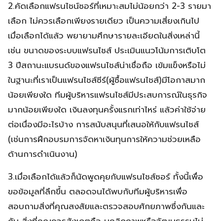
2.คัดเลือกแฟรนไชน์ซอร์ที่เหมาะสมไม่น้อยกว่า 2-3 รายมา
เลือก ไม่ควรเลือกเพียงรายเดียว เป็นความเสี่ยงเกินไป
เมื่อเลือกได้แล้ว พยายามศึกษารายละเอียดในสิ่งเหล่านี้
เช่น ขนาดของระบบแฟรนไชส์ ประเมินแนวโน้มการเติบโต
3 ปีสถานะแบรนด์ของแฟรนไชส์น่าเชื่อถือ เข้มแข็งหรือไม่
ในฐานะที่เราเป็นแฟรนไชส์ซีร์(ผู้ซื้อแฟรนไชส์)มีโอกาสมาก
น้อยเพียงใด ทีมผู้บริหารแฟรนไชส์มีประสบการณ์ในธุรกิจ
มากน้อยเพียงใด เงินลงทุนครั้งแรกเท่าไหร่ แล้วค่าใช้จ่าย
ต่อเนื่องมีอะไรบ้าง การสนับสนุนที่เสนอให้กับแฟรนไชส์
(เช่นการฝึกอบรมการจัดหาเงินทุนการให้ความช่วยเหลือ
ด้านการดำเนินงาน)
3.เมื่อเลือกได้แล้วก็นัดพูดคุยกับแฟรนไชส์ซอร์ ทั้งนี้เพื่อ
ขอข้อมูลที่ลึกขึ้น ตลอดจนได้พบกับทีมผู้บริหารเพื่อ
สอบถามสิ่งที่คุณสงสัยและตรวจสอบศักยภาพซึ่งกันและ
กัน สิ่งที่คุณควรสังเกตคือ บุคลิกภาพหรือวัฒนธรรมไม่