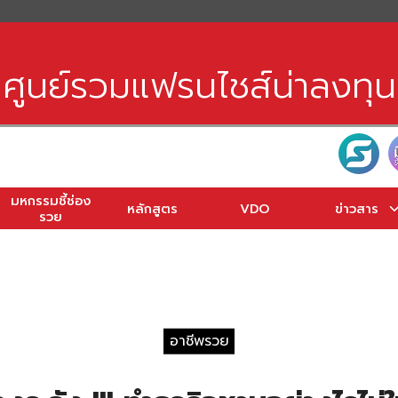
earch
r:
ศูนย์รวมแฟรนไชส์น่าลงทุน
มหกรรมชี้ช่อง
หลักสูตร
VDO
ข่าวสาร
รวย
อาชีพรวย