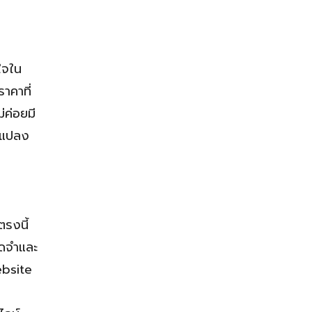
ใจใน
าคาที่
่ค่อยมี
ัดแปลง
ตรงนี้
จดจำและ
ebsite