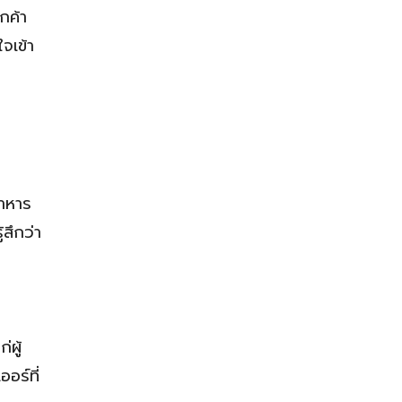
กค้า
จเข้า
อาหาร
สึกว่า
่ผู้
อร์ที่