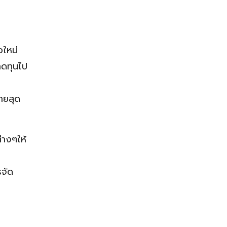
อใหม่
าดทุนไป
ายสุด
่างๆให้
รจัด