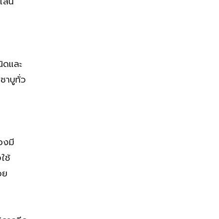
ไลน์
นิดและ
าบูทั่ว
องมี
ใช้
วย