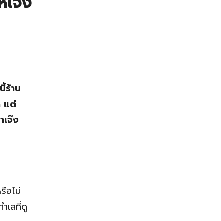
้เจ๊ง
ี้ร้าน
 แต่
าเจ๊ง
รือไม่
เลที่ดู