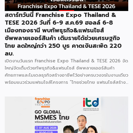
สตาร์ทวันนี้ Franchise Expo Thailand &
TESE 2026 วันที่ 6-9 ส.ค.69 ฮอลล์ 6-8
เมืองทองธานี พบทัพธุรกิจ&แฟรนไชส์
ซัพพลายเออร์สินค้า เติมรายได้ช่วยเศรษฐกิจ
ไทย ลดใหญ่กว่า 250 บูธ คาดเงินสะพัด 220
ลบ.
เปิดงานวันแรก Franchise Expo Thailand & TESE 2026 จัด
ใหญ่จัดเต็มด้วยทัพธุรกิจ&แฟรนไชส์ ซัพพลายเออร์สินค้า
ศักยภาพและโมเดลธุรกิจสร้างอาชีพไว้อย่างครบวงจรในงานเดียว
พร้อมแนวร่วมแฟรนไชส์โครงการ “ไทยช่วยไทย แฟรนไชส์สร้าง
อาชีพ พลัส” ที่รัฐช่วยจ่ายค่าแฟรนไชส์ 50% มาเสริมทัพในงาน
รวมกว่า 250 บูธ บนพื้นที่ 15,000 ตารางเมตร หวังเป็นทาง
เลือกสร้างรายได้เพิ่มและพยุงเศรษฐกิจไทยให้ฟื้นตัว เสิร์ฟครบ
จบในงานด้วยสินเชื่อ และทำเลทองทั่วประเทศ พร้อมเสวนาให้
ความรู้โดยผู้ทรงคุณวุฒิคับคั่ง และกิจกรรมเจรจาจับคู่ธุรกิจทั้งใน
และต่างประเทศ งานจัดต่อเนื่องระหว่างวันที่ 6-9 สิงหาคมนี้ ที่
ฮอลล์ 6-8 อิมแพ็คเมืองทองธานี คาดเม็ดเงินสะพัดในงานราว