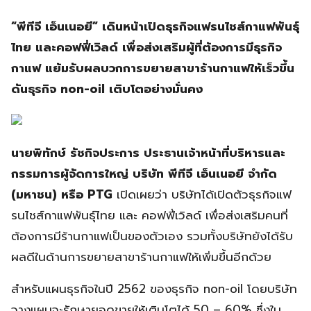
“พีทีจี เอ็นเนอยี” เดินหน้าเปิดธุรกิจแฟรนไชส์กาแฟพันธุ์
ไทย และคอฟฟี่เวิลด์ เพื่อส่งเสริมผู้ที่ต้องการมีธุรกิจ
กาแฟ แย้มรับผลบวกการขยายสาขาร้านกาแฟให้เร็วขึ้น
ดันธุรกิจ non-oil เติบโตอย่างมั่นคง
นายพิทักษ์ รัชกิจประการ ประธานเจ้าหน้าที่บริหารและ
กรรมการผู้จัดการใหญ่ บริษัท พีทีจี เอ็นเนอยี จำกัด
(มหาชน) หรือ PTG
เปิดเผยว่า บริษัทได้เปิดตัวธุรกิจแฟ
รนไชส์กาแฟพันธุ์ไทย และ คอฟฟี่เวิลด์ เพื่อส่งเสริมคนที่
ต้องการมีร้านกาแฟเป็นของตัวเอง รวมทั้งบริษัทยังได้รับ
ผลดีในด้านการขยายสาขาร้านกาแฟให้เพิ่มขึ้นอีกด้วย
สำหรับแผนธุรกิจในปี 2562 ของธุรกิจ non-oil โดยบริษัท
วางแผนจะรักษายอดขายให้เติบโตได้ 50 – 60% ซึ่งใน