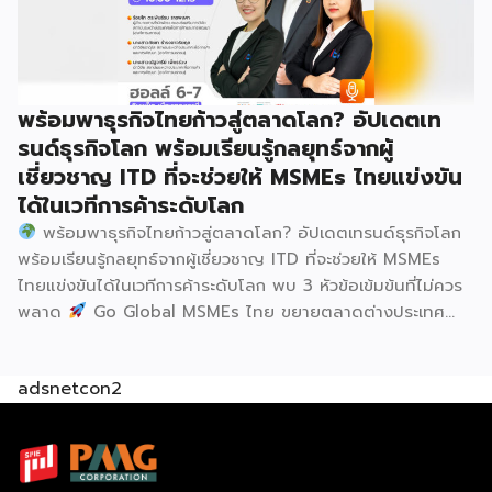
220 ล้านบาท นายพูนพงษ์ นัยนาภากรณ์ อธิบดีกรมพัฒนา
ธุรกิจการค้า กระทรวงพาณิชย์ กล่าวว่า งาน ” Franchise Expo
Thailand & Thailand E-Commerce Selection Expo
(TESE 2026) เป็นเวทีแสดงธุรกิจแฟรนไชส์และโซลูชั่นส์แบบครบ
พร้อมพาธุรกิจไทยก้าวสู่ตลาดโลก? อัปเดตเท
วงจร […]
รนด์ธุรกิจโลก พร้อมเรียนรู้กลยุทธ์จากผู้
เชี่ยวชาญ ITD ที่จะช่วยให้ MSMEs ไทยแข่งขัน
ได้ในเวทีการค้าระดับโลก
พร้อมพาธุรกิจไทยก้าวสู่ตลาดโลก? อัปเดตเทรนด์ธุรกิจโลก
พร้อมเรียนรู้กลยุทธ์จากผู้เชี่ยวชาญ ITD ที่จะช่วยให้ MSMEs
ไทยแข่งขันได้ในเวทีการค้าระดับโลก พบ 3 หัวข้อเข้มข้นที่ไม่ควร
พลาด
Go Global MSMEs ไทย ขยายตลาดต่างประเทศ
อย่างมั่นใจ
Green & ESG ปรับธุรกิจให้พร้อมรับกติกาการ
ค้าใหม่ สร้างความได้เปรียบในการแข่งขัน Cross Border E-
adsnetcon2
Commerce เปิดตลาดจีน ติดอาวุธ SMEs ไทย สู่ผู้บริโภค
ออนไลน์ ครบทั้งความรู้ เทรนด์ และโอกาสใหม่สำหรับเจ้าของ
ธุรกิจ ผู้ประกอบการ และผู้ที่กำลังวางแผนขยายตลาด
7
สิงหาคม 2569 | 10.00 – 12.15 น.
Franchise Expo