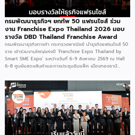
กรมพัฒนาธุรกิจฯ ยกทัพ 50 แฟรนไชส์ ร่วม
งาน Franchise Expo Thailand 2026 มอบ
รางวัล DBD Thailand Franchise Award
กรมพัฒนาธุรกิจการค้า กระทรวงพาณิชย์ นำธุรกิจแฟรนไชส์ 50
ราย เข้าร่วมงานใหญ่แห่งปี ‘Franchise Expo Thailand by
Smart SME Expo’ ระหว่างวันที่ 6-9 สิงหาคม 2569 ณ Hall
6-8 ศูนย์แสดงสินค้าและการประชุมอิมแพ็ค เมืองทองธานี
พร้อมจัดพิธีมอบรางวัล DBD Thailand Franchise Award
2026 ให้แก่ผู้ประกอบธุรกิจแฟรนไชส์ที่อยู่ในการส่งเสริมสนับสนุน
ของกรมฯ นายพูนพงษ์ นัยนาภากรณ์ อธิบดีกรมพัฒนาธุรกิจ
การค้า กระทรวงพาณิชย์ เปิดเผยภายหลังเป็นประธานเปิดงาน
“งานแฟรนไชส์ เอ็กซ์โป ไทยแลนด์ บาย สมาร์ท เอสเอ็มอี เอ็กซ์
โป (Franchise Expo Thailand by Smart SME Expo)” ซึ่ง
เป็นงานแสดงธุรกิจแฟรนไชส์ชั้นนำที่จัดขึ้นโดย บริษัท พีเอ็มจี
คอร์ปอเรชัน จำกัด เพื่อยกระดับศักยภาพของผู้ประกอบการและ
เจ้าของธุรกิจที่ต้องการขยายกิจการผ่านระบบแฟรนไชส์ […]