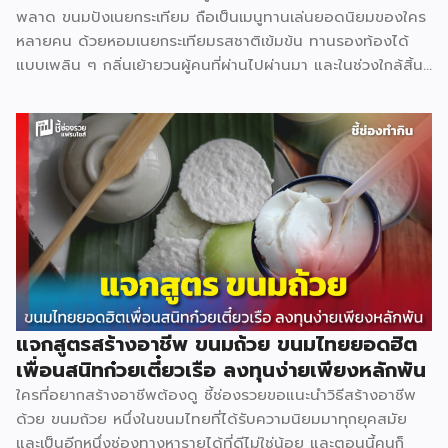
พลาด ขนมปังเนยกระเทียม ถือเป็นเมนูทานเล่นยอดนิยมของใคร
หลายคน ด้วยหอมเนยกระเทียมรสชาติเข้มข้น ทานรองท้องได้
แบบเพลิน ๆ กลิ่นเย้ายวนผู้คนที่ผ่านไปผ่านมา และในช่วงใกล้สิ้น
ปีแบบนี้สามารถซื้อไปเป็นของฝากผู้หลักผู้ใหญ่ได้อีกด้วย วัตถุดิบ
หลัก ขนมปังแซนด์วิช 480 ก. 40 บาท น้ำตาลทราย 3 กก. 69
บาท พริกไทยป่น 60 ก. 75 บาท กระเทียมจีน 1 กก. 75 บาท เนย
สดเค็ม 500 ก. 105 บาท อุปกรณ์ที่จำเป็น มีดหั่นขนมปัง 150
บาท ถาดอบเล็ก 60 บาท เตาอบเล็ก 1,200 บาท ถุงหูหิ้ว 1.5
กก. 125 บาท ถุงคุกกี้ 500 ก. […]
แจกสูตรสร้างอาชีพ ขนมถ้วย ขนมไทยยอดฮิต
เพื่อนสนิทก๋วยเตี๋ยวเรือ ลงทุนง่ายเพียงหลักพัน
ใครที่อยากสร้างอาชีพต้องดู ชี้ช่องรวยขอแนะนำวิธีสร้างอาชีพ
ด้วย ขนมถ้วย หนึ่งในขนมไทยที่ได้รับความนิยมมาทุกยุคสมัย
และเป็นอีกหนึ่งช่องทางหารายได้ที่ดีไม่ใช่น้อย และตอนนี้คนก็