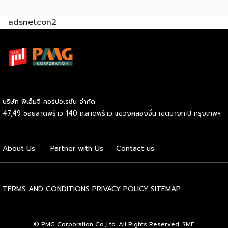
ต้องทำอย่างไร ลงทุนเท่าไร ใช้อุปกรณ์อะไรบ้าง (มีแจกสูตร)
adsnetcon2
วัตถุดิบหลัก หมูสามชั้น 2 กก. 340 บาท น้ำปลา 1.5 ลิตร 57
บาท น้ำมะขามเปียก 300 ก. 45 บาท น้ำตาลทราย 3 กก. 69
บาท มะนาว 10 ลูก 26 บาท ข้าวคั่ว 70 ก. 45 บาท พริกป่น 100
ก. 22 บาท หอมแดง 500 ก. 45 […]
บริษัท พีเอ็มจี คอร์ปอเรชั่น จำกัด
47,49 ซอยลาดพร้าว 140 ถ.ลาดพร้าว แขวงคลองจั่น เขตบางกะปิ กรุงเทพฯ
About Us
Partner with Us
Contact us
TERMS AND CONDITIONS
PRIVACY POLICY
SITEMAP
© PMG Corporation Co.,Ltd. All Rights Reserved. SME