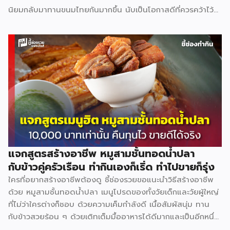
นิยมกลับมาทานขนมไทยกันมากขึ้น นับเป็นโอกาสดีที่ควรคว้าไว้
มาดูกันว่าสร้างอาชีพเปิดร้าน ขนมถ้วย จะต้องทำอย่างไร ลงทุน
เท่าไร ใช้อุปกรณ์อะไรบ้าง (มีแจกสูตร) วัตถุดิบหลัก แป้งข้าวเจ้า
2 กก. 64 บาท แป้งมัน 1 กก. 40 บาท แป้งท้าวยายม่อม 480 ก.
28 บาท กะทิ 2 กก. 135 บาท หัวกะทิ 1,000 มล. 82 บาท น้ำตาล
ปี๊บ 1 กก. 45 บาท ใบเตย 5 กำ 100 บาท สีผสมอาหารสีเขียว 19
บาท เกลือ 7 บาท […]
แจกสูตรสร้างอาชีพ หมูสามชั้นทอดน้ำปลา
กับข้าวคู่ครัวเรือน ทำกินเองก็เริ่ด ทำไปขายก็รุ่ง
ใครที่อยากสร้างอาชีพต้องดู ชี้ช่องรวยขอแนะนำวิธีสร้างอาชีพ
ด้วย หมูสามชั้นทอดน้ำปลา เมนูโปรดของทั้งวัยเด็กและวัยผู้ใหญ่
ที่ไม่ว่าใครต่างก็ชอบ ด้วยความเค็มกำลังดี เนื้อสัมผัสนุ่ม ทาน
กับข้าวสวยร้อน ๆ ด้วยเติทเต็มมื้ออาหารได้ดีมากและเป็นอีกหนึ่ง
ช่องทางหารายได้ที่ดีไม่ใช่น้อย มาดูกันว่าเปิดร้าน ขนมถ้วย จะ