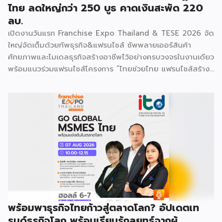
ไทย ลดใหญ่กว่า 250 บูธ คาดเงินสะพัด 220
ลบ.
เปิดงานวันแรก Franchise Expo Thailand & TESE 2026 จัด
ใหญ่จัดเต็มด้วยทัพธุรกิจ&แฟรนไชส์ ซัพพลายเออร์สินค้า
ศักยภาพและโมเดลธุรกิจสร้างอาชีพไว้อย่างครบวงจรในงานเดียว
พร้อมแนวร่วมแฟรนไชส์โครงการ “ไทยช่วยไทย แฟรนไชส์สร้าง
อาชีพ พลัส” ที่รัฐช่วยจ่ายค่าแฟรนไชส์ 50% มาเสริมทัพในงาน
รวมกว่า 250 บูธ บนพื้นที่ 15,000 ตารางเมตร หวังเป็นทาง
เลือกสร้างรายได้เพิ่มและพยุงเศรษฐกิจไทยให้ฟื้นตัว เสิร์ฟครบ
จบในงานด้วยสินเชื่อ และทำเลทองทั่วประเทศ พร้อมเสวนาให้
ความรู้โดยผู้ทรงคุณวุฒิคับคั่ง และกิจกรรมเจรจาจับคู่ธุรกิจทั้งใน
และต่างประเทศ งานจัดต่อเนื่องระหว่างวันที่ 6-9 สิงหาคมนี้ ที่
ฮอลล์ 6-8 อิมแพ็คเมืองทองธานี คาดเม็ดเงินสะพัดในงานราว
220 ล้านบาท นายพูนพงษ์ นัยนาภากรณ์ อธิบดีกรมพัฒนา
ธุรกิจการค้า กระทรวงพาณิชย์ กล่าวว่า งาน ” Franchise Expo
Thailand & Thailand E-Commerce Selection Expo
(TESE 2026) เป็นเวทีแสดงธุรกิจแฟรนไชส์และโซลูชั่นส์แบบครบ
พร้อมพาธุรกิจไทยก้าวสู่ตลาดโลก? อัปเดตเท
วงจร […]
รนด์ธุรกิจโลก พร้อมเรียนรู้กลยุทธ์จากผู้