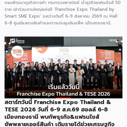
กรมพัฒนาธุรกิจการค้า กระทรวงพาณิชย์ นำธุรกิจแฟรนไชส์ 50
ราย เข้าร่วมงานใหญ่แห่งปี ‘Franchise Expo Thailand by
Smart SME Expo’ ระหว่างวันที่ 6-9 สิงหาคม 2569 ณ Hall
6-8 ศูนย์แสดงสินค้าและการประชุมอิมแพ็ค เมืองทองธานี
พร้อมจัดพิธีมอบรางวัล DBD Thailand Franchise Award
2026 ให้แก่ผู้ประกอบธุรกิจแฟรนไชส์ที่อยู่ในการส่งเสริมสนับสนุน
ของกรมฯ นายพูนพงษ์ นัยนาภากรณ์ อธิบดีกรมพัฒนาธุรกิจ
การค้า กระทรวงพาณิชย์ เปิดเผยภายหลังเป็นประธานเปิดงาน
“งานแฟรนไชส์ เอ็กซ์โป ไทยแลนด์ บาย สมาร์ท เอสเอ็มอี เอ็กซ์
โป (Franchise Expo Thailand by Smart SME Expo)” ซึ่ง
เป็นงานแสดงธุรกิจแฟรนไชส์ชั้นนำที่จัดขึ้นโดย บริษัท พีเอ็มจี
คอร์ปอเรชัน จำกัด เพื่อยกระดับศักยภาพของผู้ประกอบการและ
เจ้าของธุรกิจที่ต้องการขยายกิจการผ่านระบบแฟรนไชส์ […]
สตาร์ทวันนี้ Franchise Expo Thailand &
TESE 2026 วันที่ 6-9 ส.ค.69 ฮอลล์ 6-8
เมืองทองธานี พบทัพธุรกิจ&แฟรนไชส์
ซัพพลายเออร์สินค้า เติมรายได้ช่วยเศรษฐกิจ