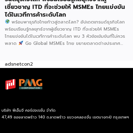
เชี่ยวชาญ ITD ที่จะช่วยให้ MSMEs ไทยแข่งขัน
ได้ในเวทีการค้าระดับโลก
พร้อมพาธุรกิจไทยก้าวสู่ตลาดโลก? อัปเดตเทรนด์ธุรกิจโลก
พร้อมเรียนรู้กลยุทธ์จากผู้เชี่ยวชาญ ITD ที่จะช่วยให้ MSMEs
ไทยแข่งขันได้ในเวทีการค้าระดับโลก พบ 3 หัวข้อเข้มข้นที่ไม่ควร
พลาด
Go Global MSMEs ไทย ขยายตลาดต่างประเทศ
อย่างมั่นใจ
Green & ESG ปรับธุรกิจให้พร้อมรับกติกาการ
ค้าใหม่ สร้างความได้เปรียบในการแข่งขัน Cross Border E-
adsnetcon2
Commerce เปิดตลาดจีน ติดอาวุธ SMEs ไทย สู่ผู้บริโภค
ออนไลน์ ครบทั้งความรู้ เทรนด์ และโอกาสใหม่สำหรับเจ้าของ
ธุรกิจ ผู้ประกอบการ และผู้ที่กำลังวางแผนขยายตลาด
7
สิงหาคม 2569 | 10.00 – 12.15 น.
Franchise Expo
Thailand 2026 by SMART SME EXPO
[…]
บริษัท พีเอ็มจี คอร์ปอเรชั่น จำกัด
47,49 ซอยลาดพร้าว 140 ถ.ลาดพร้าว แขวงคลองจั่น เขตบางกะปิ กรุงเทพฯ