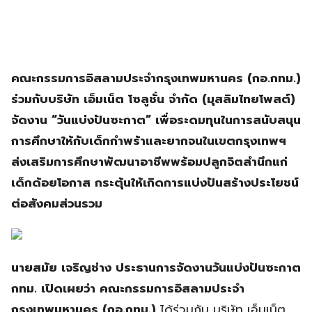
คณะกรรมการอิสลามประจำกรุงเทพมหานคร (กอ.กทม.)
ร่วมกับบริษัท เอ็มเน็ต โซลูชั่น จำกัด (มุสลิมไทยโพสต์)
จัดงาน “วันแบ่งปันซะกาต” เพื่อระดมทุนในการสนับสนุน
การศึกษาให้กับเด็กกำพร้าและยากจนในเขตกรุงเทพฯ
ส่งเสริมการศึกษาพัฒนาอาชีพพร้อมปลูกจิตสำนึกแก่
เด็กด้อยโอกาส กระตุ้นให้เกิดการแบ่งปันสร้างประโยชน์
ต่อสังคมส่วนรวม
นายสมัย เจริญช่าง ประธานการจัดงานวันแบ่งปันซะกาต
กทม. เปิดเผยว่า คณะกรรมการอิสลามประจำ
กรุงเทพมหานคร (กอ.กทม.)
ได้ร่วมกับ บริษัท เอ็มเน็ต