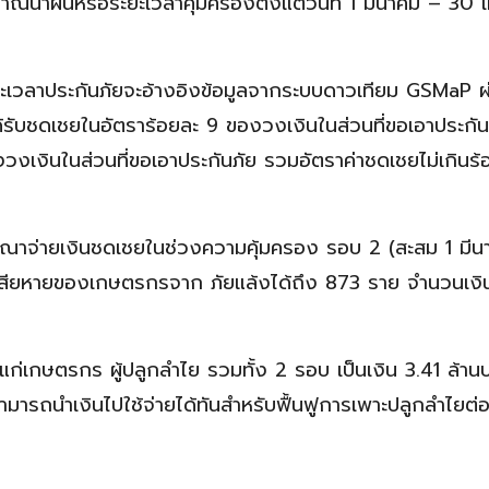
าณน้ำฝนหรือระยะเวลาคุ้มครองตั้งแต่วันที่ 1 มีนาคม – 30
ยะเวลาประกันภัยจะอ้างอิงข้อมูลจากระบบดาวเทียม GSMaP ผ
รับชดเชยในอัตราร้อยละ 9 ของวงเงินในส่วนที่ขอเอาประกัน
วงเงินในส่วนที่ขอเอาประกันภัย รวมอัตราค่าชดเชยไม่เกินร้
ิจารณาจ่ายเงินชดเชยในช่วงความคุ้มครอง รอบ 2 (สะสม 1 มี
ียหายของเกษตรกรจาก ภัยแล้งได้ถึง 873 ราย จำนวนเงิ
ยแก่เกษตรกร ผู้ปลูกลำไย รวมทั้ง 2 รอบ เป็นเงิน 3.41 ล้านบ
ยสามารถนำเงินไปใช้จ่ายได้ทันสำหรับฟื้นฟูการเพาะปลูกลำไยต่