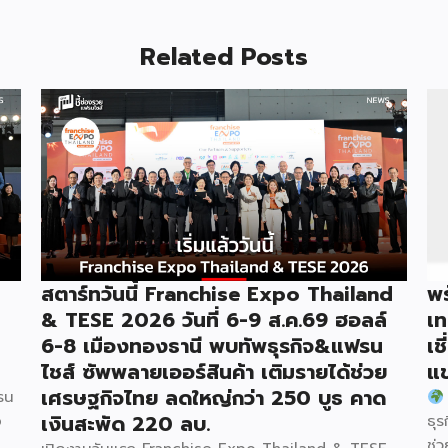
Related Posts
สตาร์ทวันนี้ Franchise Expo Thailand
พร
& TESE 2026 วันที่ 6-9 ส.ค.69 ฮอลล์
เท
6-8 เมืองทองธานี พบทัพธุรกิจ&แฟรน
เช
ไชส์ ซัพพลายเออร์สินค้า เติมรายได้ช่วย
แข
เศรษฐกิจไทย ลดใหญ่กว่า 250 บูธ คาด
รน
เงินสะพัด 220 ลบ.
o
ธุร
ช่