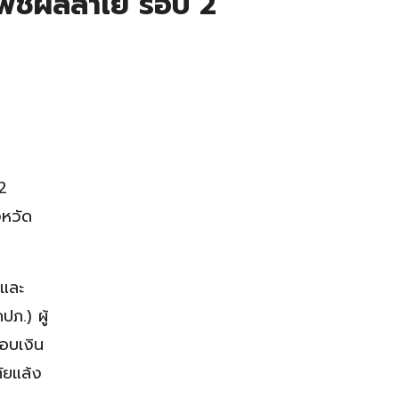
ยพืชผลลำไย รอบ 2
2
หวัด
รและ
ภ.) ผู้
อบเงิน
ัยแล้ง