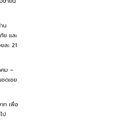
 เมษายน
่าน
ภัย และ
อยละ 21
นาคม –
นชดเชย
าท เพื่อ
อไป