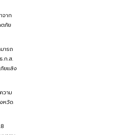
มาจาก
าตภัย
ามารถ
ธ.ก.ส.
ภัยแล้ง
รความ
ังหวัด
28