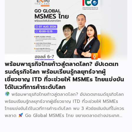
เลือกสร้างรายได้เพิ่มและพยุงเศรษฐกิจไทยให้ฟื้นตัว เสิร์ฟครบ
จบในงานด้วยสินเชื่อ และทำเลทองทั่วประเทศ พร้อมเสวนาให้
ความรู้โดยผู้ทรงคุณวุฒิคับคั่ง และกิจกรรมเจรจาจับคู่ธุรกิจทั้งใน
และต่างประเทศ งานจัดต่อเนื่องระหว่างวันที่ 6-9 สิงหาคมนี้ ที่
ฮอลล์ 6-8 อิมแพ็คเมืองทองธานี คาดเม็ดเงินสะพัดในงานราว
220 ล้านบาท นายพูนพงษ์ นัยนาภากรณ์ อธิบดีกรมพัฒนา
ธุรกิจการค้า กระทรวงพาณิชย์ กล่าวว่า งาน ” Franchise Expo
Thailand & Thailand E-Commerce Selection Expo
(TESE 2026) เป็นเวทีแสดงธุรกิจแฟรนไชส์และโซลูชั่นส์แบบครบ
พร้อมพาธุรกิจไทยก้าวสู่ตลาดโลก? อัปเดตเท
วงจร […]
รนด์ธุรกิจโลก พร้อมเรียนรู้กลยุทธ์จากผู้
เชี่ยวชาญ ITD ที่จะช่วยให้ MSMEs ไทยแข่งขัน
ได้ในเวทีการค้าระดับโลก
พร้อมพาธุรกิจไทยก้าวสู่ตลาดโลก? อัปเดตเทรนด์ธุรกิจโลก
พร้อมเรียนรู้กลยุทธ์จากผู้เชี่ยวชาญ ITD ที่จะช่วยให้ MSMEs
ไทยแข่งขันได้ในเวทีการค้าระดับโลก พบ 3 หัวข้อเข้มข้นที่ไม่ควร
พลาด
Go Global MSMEs ไทย ขยายตลาดต่างประเทศ
อย่างมั่นใจ
Green & ESG ปรับธุรกิจให้พร้อมรับกติกาการ
ค้าใหม่ สร้างความได้เปรียบในการแข่งขัน Cross Border E-