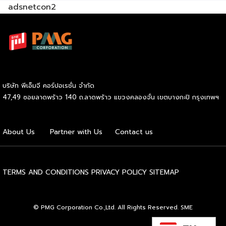
adsnetcon2
Commerce เปิดตลาดจีน ติดอาวุธ SMEs ไทย สู่ผู้บริโภค
ออนไลน์ ครบทั้งความรู้ เทรนด์ และโอกาสใหม่สำหรับเจ้าของ
ธุรกิจ ผู้ประกอบการ และผู้ที่กำลังวางแผนขยายตลาด
7
สิงหาคม 2569 | 10.00 – 12.15 น.
Franchise Expo
Thailand 2026 by SMART SME EXPO
[…]
บริษัท พีเอ็มจี คอร์ปอเรชั่น จำกัด
47,49 ซอยลาดพร้าว 140 ถ.ลาดพร้าว แขวงคลองจั่น เขตบางกะปิ กรุงเทพฯ
About Us
Partner with Us
Contact us
TERMS AND CONDITIONS
PRIVACY POLICY
SITEMAP
© PMG Corporation Co.,Ltd. All Rights Reserved. SME