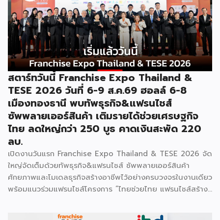
โป (Franchise Expo Thailand by Smart SME Expo)” ซึ่ง
เป็นงานแสดงธุรกิจแฟรนไชส์ชั้นนำที่จัดขึ้นโดย บริษัท พีเอ็มจี
คอร์ปอเรชัน จำกัด เพื่อยกระดับศักยภาพของผู้ประกอบการและ
เจ้าของธุรกิจที่ต้องการขยายกิจการผ่านระบบแฟรนไชส์ […]
สตาร์ทวันนี้ Franchise Expo Thailand &
TESE 2026 วันที่ 6-9 ส.ค.69 ฮอลล์ 6-8
เมืองทองธานี พบทัพธุรกิจ&แฟรนไชส์
ซัพพลายเออร์สินค้า เติมรายได้ช่วยเศรษฐกิจ
ไทย ลดใหญ่กว่า 250 บูธ คาดเงินสะพัด 220
ลบ.
เปิดงานวันแรก Franchise Expo Thailand & TESE 2026 จัด
ใหญ่จัดเต็มด้วยทัพธุรกิจ&แฟรนไชส์ ซัพพลายเออร์สินค้า
ศักยภาพและโมเดลธุรกิจสร้างอาชีพไว้อย่างครบวงจรในงานเดียว
พร้อมแนวร่วมแฟรนไชส์โครงการ “ไทยช่วยไทย แฟรนไชส์สร้าง
อาชีพ พลัส” ที่รัฐช่วยจ่ายค่าแฟรนไชส์ 50% มาเสริมทัพในงาน
รวมกว่า 250 บูธ บนพื้นที่ 15,000 ตารางเมตร หวังเป็นทาง