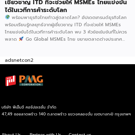
เชี่ยวชาญ ITD ที่จะช่วยให้ MSMEs ไทยแข่งขัน
ได้ในเวทีการค้าระดับโลก
พร้อมพาธุรกิจไทยก้าวสู่ตลาดโลก? อัปเดตเทรนด์ธุรกิจโลก
พร้อมเรียนรู้กลยุทธ์จากผู้เชี่ยวชาญ ITD ที่จะช่วยให้ MSMEs
ไทยแข่งขันได้ในเวทีการค้าระดับโลก พบ 3 หัวข้อเข้มข้นที่ไม่ควร
พลาด
Go Global MSMEs ไทย ขยายตลาดต่างประเทศ
อย่างมั่นใจ
Green & ESG ปรับธุรกิจให้พร้อมรับกติกาการ
ค้าใหม่ สร้างความได้เปรียบในการแข่งขัน Cross Border E-
adsnetcon2
Commerce เปิดตลาดจีน ติดอาวุธ SMEs ไทย สู่ผู้บริโภค
ออนไลน์ ครบทั้งความรู้ เทรนด์ และโอกาสใหม่สำหรับเจ้าของ
ธุรกิจ ผู้ประกอบการ และผู้ที่กำลังวางแผนขยายตลาด
7
สิงหาคม 2569 | 10.00 – 12.15 น.
Franchise Expo
Thailand 2026 by SMART SME EXPO
[…]
บริษัท พีเอ็มจี คอร์ปอเรชั่น จำกัด
47,49 ซอยลาดพร้าว 140 ถ.ลาดพร้าว แขวงคลองจั่น เขตบางกะปิ กรุงเทพฯ
About Us
Partner with Us
Contact us