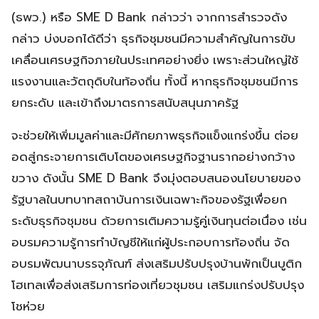
(ธพว.) หรือ SME D Bank กล่าวว่า จากการสำรวจดัง
กล่าว บ่งบอกได้ดีว่า ธุรกิจชุมชนมีความสำคัญในการขับ
เคลื่อนเศรษฐกิจภายในประเทศอย่างยิ่ง เพราะส่วนใหญ่ใช้
แรงงานและวัตถุดิบในท้องถิ่น ทั้งนี้ หากธุรกิจชุมชนมีการ
ยกระดับ และเข้าถึงมาตรการสนับสนุนภาครัฐ
จะช่วยให้เพิ่มมูลค่าและมีศักยภาพธุรกิจแข็งแกร่งขึ้น ต่อย
อดสู่กระจายการเติบโตของเศรษฐกิจฐานรากอย่างกว้าง
ขวาง ดังนั้น SME D Bank จึงมุ่งตอบสนองนโยบายของ
รัฐบาลในบทบาทสถาบันการเงินเฉพาะกิจของรัฐเพื่อยก
ระดับธุรกิจชุมชน ด้วยการเติมความรู้คู่เงินทุนต่อเนื่อง เช่น
อบรมความรู้การทำบัญชีให้แก่ผู้ประกอบการท้องถิ่น จัด
อบรมพัฒนาบรรจุภัณฑ์ ส่งเสริมปรับปรุงบ้านพักเป็นบูติก
โฮเทลเพื่อส่งเสริมการท่องเที่ยวชุมชน เสริมแกร่งปรับปรุง
โชห่วย