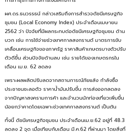
ผศ.ดร.ธนวรรธน์ กล่าวเสริมถึงการสำรวจดัชนีเศรษฐกิจ
ชุมชน (Local Economy Index) ประจำเดือนเมษายน
2562 ว่า ปัจจัยที่มีผลกระทบต่อดัชนีเศรษฐกิจชุมชน ด้าน
บวก เช่น การใช้จ่ายช่วงเทศกาลสงกรานต์ มาตรการขับ
เคลื่อนเศรษฐกิจของภาครัฐ ราคาสินค้าเกษตรบางตัวปรับ
ตัวดีขึ้น ส่วนปัจจัยด้านลบ เช่น รายได้ของเกษตรกรใน
เดือน เม.ย. 62 ลดลง
เพราะผลผลิตปรับลดจากสถานการณ์ภัยแล้ง กำลังซื้อ
ประชาชนชะลอตัว ราคาน้ำมันปรับขึ้น การส่งออกลดลง
จากปัญหาสงครามการค้า และจำนวนนักท่องเที่ยวเพิ่มขึ้น
น้อยกว่าคาดโดยเฉพาะช่วงเทศกาลสงกรานต์ เป็นต้น
ทั้งนี้ ดัชนีเศรษฐกิจชุมชน ประจำเดือนเม.ย.62 อยู่ที่ 48.3
ลดลง 2 จุด เมื่อเทียบกับเดือน มี.ค.62 ที่ผ่านมา โดยสิ่งที่