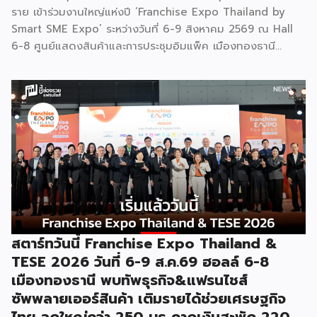
ราย เข้าร่วมงานใหญ่แห่งปี ‘Franchise Expo Thailand by
Smart SME Expo’ ระหว่างวันที่ 6-9 สิงหาคม 2569 ณ Hall
6-8 ศูนย์แสดงสินค้าและการประชุมอิมแพ็ค เมืองทองธานี
พร้อมจัดพิธีมอบรางวัล DBD Thailand Franchise Award
2026 ให้แก่ผู้ประกอบธุรกิจแฟรนไชส์ที่อยู่ในการส่งเสริมสนับสนุน
ของกรมฯ นายพูนพงษ์ นัยนาภากรณ์ อธิบดีกรมพัฒนาธุรกิจ
การค้า กระทรวงพาณิชย์ เปิดเผยภายหลังเป็นประธานเปิดงาน
“งานแฟรนไชส์ เอ็กซ์โป ไทยแลนด์ บาย สมาร์ท เอสเอ็มอี เอ็กซ์
โป (Franchise Expo Thailand by Smart SME Expo)” ซึ่ง
เป็นงานแสดงธุรกิจแฟรนไชส์ชั้นนำที่จัดขึ้นโดย บริษัท พีเอ็มจี
คอร์ปอเรชัน จำกัด เพื่อยกระดับศักยภาพของผู้ประกอบการและ
เจ้าของธุรกิจที่ต้องการขยายกิจการผ่านระบบแฟรนไชส์ […]
สตาร์ทวันนี้ Franchise Expo Thailand &
TESE 2026 วันที่ 6-9 ส.ค.69 ฮอลล์ 6-8
เมืองทองธานี พบทัพธุรกิจ&แฟรนไชส์
ซัพพลายเออร์สินค้า เติมรายได้ช่วยเศรษฐกิจ