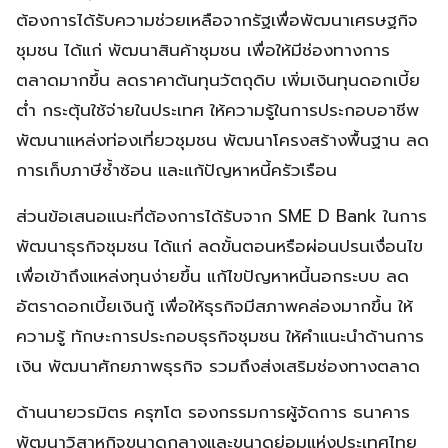
ต้องการได้รับความช่วยเหลือจากรัฐเพื่อพัฒนาเศรษฐกิจ
ชุมชน ได้แก่ พัฒนาสินค้าชุมชน เพื่อให้มีช่องทางการ
ตลาดมากขึ้น ลดราคาต้นทุนวัตถุดิบ เพิ่มเงินทุนดอกเบี้ย
ต่ำ กระตุ้นใช้จ่ายในประเทศ ให้ความรู้ในการประกอบอาชีพ
พัฒนาแหล่งท่องเที่ยวชุมชน พัฒนาโครงสร้างพื้นฐาน ลด
การเก็บภาษีซ้ำซ้อน และแก้ปัญหาหนี้ครัวเรือน
ส่วนข้อเสนอแนะที่ต้องการได้รับจาก SME D Bank ในการ
พัฒนาธุรกิจชุมชน ได้แก่ ลดขั้นตอนหรือผ่อนปรนเงื่อนไข
เพื่อเข้าถึงแหล่งทุนง่ายขึ้น แก้ไขปัญหาหนี้นอกระบบ ลด
อัตราดอกเบี้ยเงินกู้ เพื่อให้ธุรกิจมีสภาพคล่องมากขึ้น ให้
ความรู้ ทักษะการประกอบธุรกิจชุมชน ให้คำแนะนำด้านการ
เงิน พัฒนาศักยภาพธุรกิจ รวมถึงส่งเสริมช่องทางตลาด
ด้านนายวรมิตร ครุฑโต รองกรรมการผู้จัดการ ธนาคาร
พัฒนาวิสาหกิจขนาดกลางและขนาดย่อมแห่งประเทศไทย