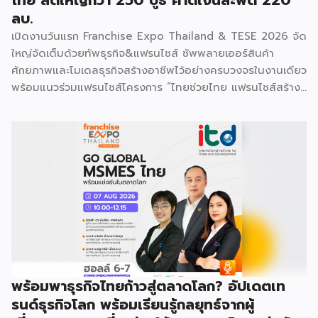
ไทย ลดใหญ่กว่า 250 บูธ คาดเงินสะพัด 220
ลบ.
เปิดงานวันแรก Franchise Expo Thailand & TESE 2026 จัด
ใหญ่จัดเต็มด้วยทัพธุรกิจ&แฟรนไชส์ ซัพพลายเออร์สินค้า
ศักยภาพและโมเดลธุรกิจสร้างอาชีพไว้อย่างครบวงจรในงานเดียว
พร้อมแนวร่วมแฟรนไชส์โครงการ “ไทยช่วยไทย แฟรนไชส์สร้าง
อาชีพ พลัส” ที่รัฐช่วยจ่ายค่าแฟรนไชส์ 50% มาเสริมทัพในงาน
รวมกว่า 250 บูธ บนพื้นที่ 15,000 ตารางเมตร หวังเป็นทาง
เลือกสร้างรายได้เพิ่มและพยุงเศรษฐกิจไทยให้ฟื้นตัว เสิร์ฟครบ
จบในงานด้วยสินเชื่อ และทำเลทองทั่วประเทศ พร้อมเสวนาให้
ความรู้โดยผู้ทรงคุณวุฒิคับคั่ง และกิจกรรมเจรจาจับคู่ธุรกิจทั้งใน
และต่างประเทศ งานจัดต่อเนื่องระหว่างวันที่ 6-9 สิงหาคมนี้ ที่
ฮอลล์ 6-8 อิมแพ็คเมืองทองธานี คาดเม็ดเงินสะพัดในงานราว
220 ล้านบาท นายพูนพงษ์ นัยนาภากรณ์ อธิบดีกรมพัฒนา
ธุรกิจการค้า กระทรวงพาณิชย์ กล่าวว่า งาน ” Franchise Expo
Thailand & Thailand E-Commerce Selection Expo
(TESE 2026) เป็นเวทีแสดงธุรกิจแฟรนไชส์และโซลูชั่นส์แบบครบ
พร้อมพาธุรกิจไทยก้าวสู่ตลาดโลก? อัปเดตเท
วงจร […]
รนด์ธุรกิจโลก พร้อมเรียนรู้กลยุทธ์จากผู้