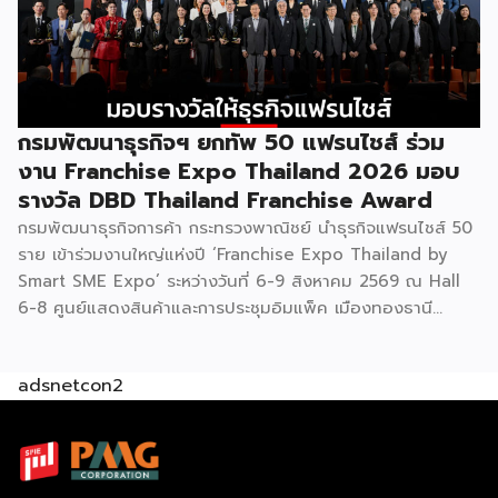
พันธมิตร สนับสนุนผู้ประกอบการไทยให้พร้อม ขยายธุรกิจ สร้าง
แบรนด์ และเปิดตลาดต่างประเทศ EXIM BANK พร้อมร่วมเดิน
ทางสู่การเปิดตลาดใหม่ เพื่อพา “แฟรนไชส์ไทย” เติบโตไกลใน
ตลาดโลก ด้วยบทบาท Export Co-pilot ที่พร้อมเคียงข้าง
ธุรกิจไทยในทุกเส้นทาง FacebookFacebookXXLINELine
กรมพัฒนาธุรกิจฯ ยกทัพ 50 แฟรนไชส์ ร่วม
งาน Franchise Expo Thailand 2026 มอบ
รางวัล DBD Thailand Franchise Award
กรมพัฒนาธุรกิจการค้า กระทรวงพาณิชย์ นำธุรกิจแฟรนไชส์ 50
ราย เข้าร่วมงานใหญ่แห่งปี ‘Franchise Expo Thailand by
Smart SME Expo’ ระหว่างวันที่ 6-9 สิงหาคม 2569 ณ Hall
6-8 ศูนย์แสดงสินค้าและการประชุมอิมแพ็ค เมืองทองธานี
พร้อมจัดพิธีมอบรางวัล DBD Thailand Franchise Award
2026 ให้แก่ผู้ประกอบธุรกิจแฟรนไชส์ที่อยู่ในการส่งเสริมสนับสนุน
adsnetcon2
ของกรมฯ นายพูนพงษ์ นัยนาภากรณ์ อธิบดีกรมพัฒนาธุรกิจ
การค้า กระทรวงพาณิชย์ เปิดเผยภายหลังเป็นประธานเปิดงาน
“งานแฟรนไชส์ เอ็กซ์โป ไทยแลนด์ บาย สมาร์ท เอสเอ็มอี เอ็กซ์
โป (Franchise Expo Thailand by Smart SME Expo)” ซึ่ง
เป็นงานแสดงธุรกิจแฟรนไชส์ชั้นนำที่จัดขึ้นโดย บริษัท พีเอ็มจี