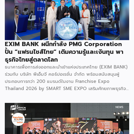
(National Resilience) ให้แก่ประเทศอย่างยั่งยืน ศ.ดร.ยศชนัน
วงศ์สวัสดิ์ รัฐมนตรีว่าการกระทรวง อว. ประธานในพิธีเปิดเปิดเผย
ว่า “การประชุมในครั้งนี้เป็นหมุดหมายสำคัญในการหลอมรวมความ
เชี่ยวชาญของ 4 สถาบันใหญ่ เพื่อขับเคลื่อนจากงานวิจัยพื้นฐาน
ไปสู่การสร้างมูลค่าเชิงอุตสาหกรรม โดยมุ่งสร้างเครือข่ายวิศวกร
สมรรถนะสูงที่จะเป็นฐานกำลังในการพัฒนาเทคโนโลยีเชิง
EXIM BANK ผนึกกำลัง PMG Corporation
ยุทธศาสตร์ (Strategic Technologies) รองรับอุตสาหกรรม
ปั้น “แฟรนไชส์ไทย” เติมความรู้และเงินทุน พา
แห่งอนาคต และพาประเทศก้าวทะยานสู่เวทีโลกได้อย่างภาคภูมิ”
ธุรกิจไทยสู่ตลาดโลก
ไฮไลต์สำคัญของการจัดงานในครั้งนี้ […]
ธนาคารเพื่อการส่งออกและนำเข้าแห่งประเทศไทย (EXIM BANK)
ร่วมกับ บริษัท พีเอ็มจี คอร์ปอเรชั่น จำกัด พร้อมสนับสนุนผู้
ประกอบการกว่า 200 แบรนด์ในงาน Franchise Expo
Thailand 2026 by SMART SME EXPO เสริมศักยภาพธุรกิจ
แฟรนไชส์ไทยด้วย “ความรู้” และ “เงินทุน” ทั้งด้านการ
บริหารธุรกิจ การวางแผนการเงิน และการบริหารความเสี่ยง
เตรียมความพร้อมสำหรับการขยายตลาดสู่ต่างประเทศ โดยการ
จัดงานครั้งนี้คาดว่าจะสร้างมูลค่าทางเศรษฐกิจราว 220 ล้านบาท
แฟรนไชส์ไม่ใช่เพียงโมเดลธุรกิจ แต่คือ โอกาสในการต่อยอด
แบรนด์ไทยให้ก้าวสู่ตลาดใหม่ EXIM BANK จึงผนึกกำลัง